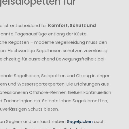
elsalopetten für
e ist entscheidend für
Komfort, Schutz und
annte Tagesausflüge entlang der Küste,
liche Regatten – moderne Segelkleidung muss den
den. Hochwertige Segelhosen schützen zuverlässig
eichzeitig für ausreichend Bewegungsfreiheit bei
tionale Segelhosen, Salopetten und Ölzeug in enger
ern und Wassersportexperten. Die Erfahrungen aus
fessionellen Offshore-Rennen fließen kontinuierlich
und Technologien ein. So entstehen Segelklamotten,
uverlässigen Schutz bieten.
von Seglern und umfasst neben
Segeljacken
auch