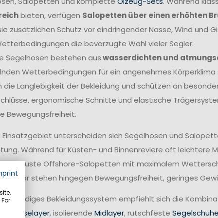
sen, Salopetten und komplette
Ölzeug-Sets
. Während klas
reich
bieten, verfügen
Salopetten über einen erhöhten B
sie zusätzlichen Schutz vor eindringender Nässe, Wind und G
etterbedingungen die bevorzugte Wahl vieler Segler.
e Segelhosen bestehen aus
wasserdichten und atmungs
nden Wetterbedingungen für ein angenehmes Körperklima s
 die Langlebigkeit der Bekleidung und schützen an besonders
chlüsse, ergonomische Schnitte und elastische Trägersyste
e Bewegungsfreiheit.
 Einsatzgebiet unterscheiden sich Segelhosen und Salopetten
tung. Während für Küsten- und Binnenreviere oft leichtere 
rs robuste Offshore-Salopetten mit maximalem Wetterschut
mprint
ff-Segler stehen hingegen Bewegungsfreiheit, geringes Gewi
ite,
 vollständiges Bekleidungssystem empfiehlt sich die Kombin
 For
nale
Baselayer
, isolierende
Midlayer
, rutschfeste
Segelschuh