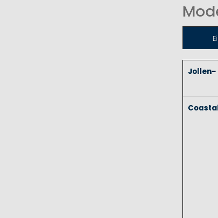
Mode
E
Jollen-
Coasta