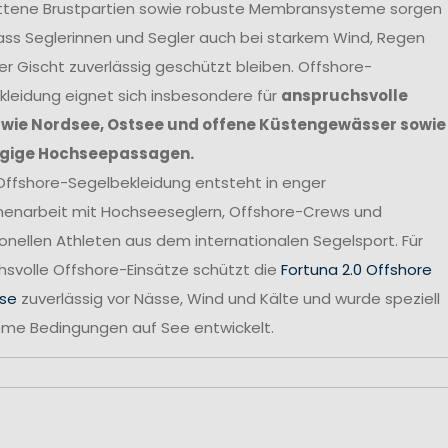
ttene Brustpartien sowie robuste Membransysteme sorgen
ass Seglerinnen und Segler auch bei starkem Wind, Regen
r Gischt zuverlässig geschützt bleiben. Offshore-
leidung eignet sich insbesondere für
anspruchsvolle
 wie Nordsee, Ostsee und offene Küstengewässer sowie
gige Hochseepassagen.
Offshore-Segelbekleidung entsteht in enger
narbeit mit Hochseeseglern, Offshore-Crews und
onellen Athleten aus dem internationalen Segelsport. Für
svolle Offshore-Einsätze schützt die
Fortuna 2.0 Offshore
se
zuverlässig vor Nässe, Wind und Kälte und wurde speziell
reme Bedingungen auf See entwickelt.