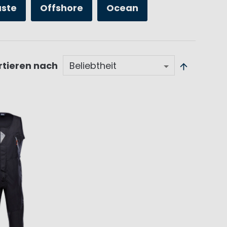
üste
Offshore
Ocean
rtieren nach