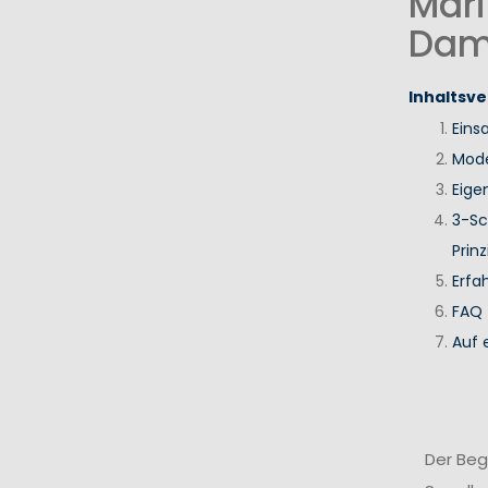
Mari
Dam
Inhaltsve
Eins
Mode
Eige
3-Sc
Prinz
Erfa
FAQ
Auf 
Der Beg