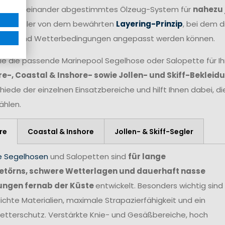
fekt aufeinander abgestimmtes Ölzeug-System für
nahezu 
eren Segler von dem bewährten
Layering-Prinzip
, bei dem d
atur und Wetterbedingungen angepasst werden können.
ie die passende Marinepool Segelhose oder Salopette für Ihr
e-, Coastal & Inshore- sowie Jollen- und Skiff-Bekleid
hiede der einzelnen Einsatzbereiche und hilft Ihnen dabei, d
hlen.
re
Coastal & Inshore
Jollen- & Skiff-Segler
e Segelhosen
und Salopetten sind
für lange
törns, schwere Wetterlagen und dauerhaft nasse
ungen fernab der Küste
entwickelt. Besonders wichtig sind
chte Materialien, maximale Strapazierfähigkeit und ein
etterschutz. Verstärkte Knie- und Gesäßbereiche, hoch