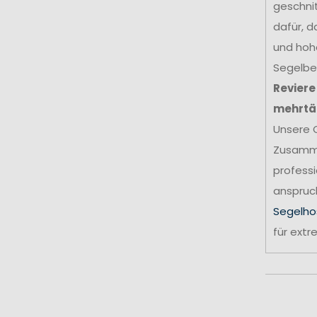
geschni
dafür, d
und hohe
Segelbek
Reviere
mehrtä
Unsere 
Zusamme
professi
anspruch
Segelho
für ext