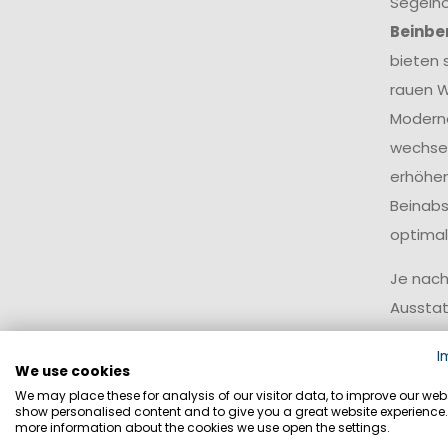
Segelho
Beinbe
bieten 
rauen W
Modern
wechsel
erhöhen
Beinabs
optimal
Je nach
Ausstat
besonde
I
und Ski
We use cookies
We may place these for analysis of our visitor data, to improve our webs
Für ein
show personalised content and to give you a great website experience.
more information about the cookies we use open the settings.
funktio