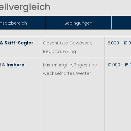
llvergleich
insat
zbereich
Bedingungen
 & Skiff-Segler
Geschützte Gewässer,
5.000 - 10
Regatta, Foiling
l
&
Inshore
Küstensegeln, Tagestrips,
10.000 - 1
wechselhaftes Wetter