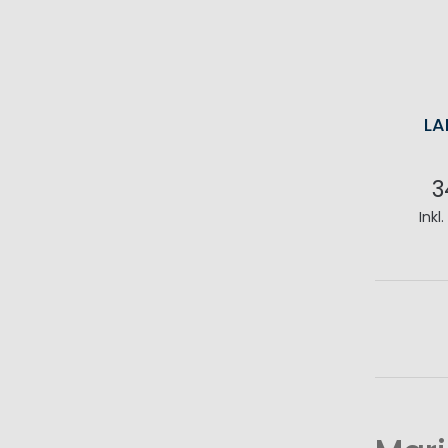
LA
3
Inkl
I