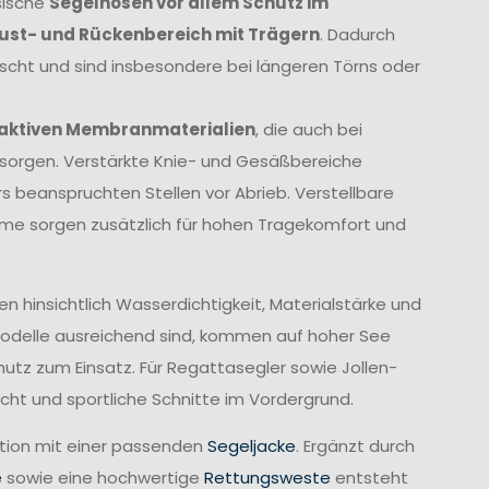
sische
Segelhosen vor allem Schutz im
rust- und Rückenbereich mit Trägern
. Dadurch
ischt und sind insbesondere bei längeren Törns oder
aktiven Membranmaterialien
, die auch bei
orgen. Verstärkte Knie- und Gesäßbereiche
 beanspruchten Stellen vor Abrieb. Verstellbare
me sorgen zusätzlich für hohen Tragekomfort und
 hinsichtlich Wasserdichtigkeit, Materialstärke und
Modelle ausreichend sind, kommen auf hoher See
z zum Einsatz. Für Regattasegler sowie Jollen-
cht und sportliche Schnitte im Vordergrund.
ation mit einer passenden
Segeljacke
. Ergänzt durch
e
sowie eine hochwertige
Rettungsweste
entsteht