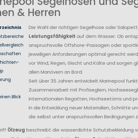
nepool Segelhosen und Seg
en & Herren
Die Wahl der richtigen Segelhose oder Salopett
rzeichnis
Leistungsfähigkeit
auf dem Wasser. Ob entsp
atzbereiche
llvergleich
anspruchsvolle Offshore-Passagen oder sport
nschaften
jeweiligen Anforderungen optimal gerecht wer
hichten-
vor Wind, Regen, Gischt und Kälte und sorgen gl
ip
allen Manövern an Bord.
hrung
Seit über 35 Jahren entwickelt Marinepool funk
Zusammenarbeit mit Profiseglern, Hochseesegl
einen Blick
internationalen Regatten, Hochseetörns und pro
in die Entwicklung neuer Materialien, Schnitte 
die selbst unter anspruchsvollen Bedingungen z
riff
Ölzeug
beschreibt die wasserdichte Schutzbekleidung 