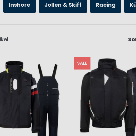
Inshore
Jollen & Skiff
Racing
K
ikel
So
SALE