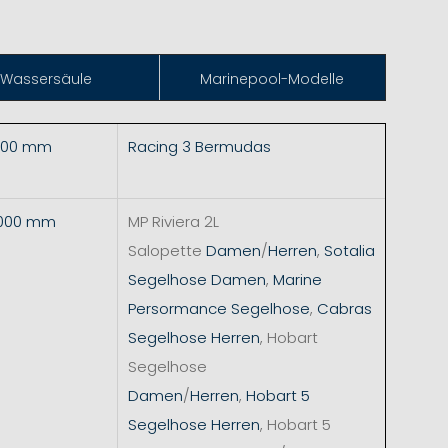
Wassersäule
Marinepool-Modelle
.000 mm
Racing 3 Bermudas
5.000 mm
MP Riviera 2L
Salopette
Damen
/
Herren
,
Sotalia
Segelhose Damen
,
Marine
Persormance Segelhose
,
Cabras
Segelhose Herren
, Hobart
Segelhose
Damen
/
Herren
,
Hobart 5
Segelhose Herren
, Hobart 5