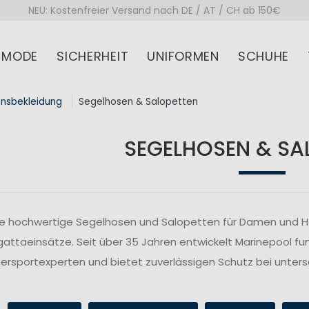
NEU: Kostenfreier Versand nach DE / AT / CH ab 150€
MODE
SICHERHEIT
UNIFORMEN
SCHUHE
onsbekleidung
Segelhosen & Salopetten
SEGELHOSEN & SA
ie hochwertige Segelhosen und Salopetten für Damen und Her
attaeinsätze. Seit über 35 Jahren entwickelt Marinepool fu
rsportexperten und bietet zuverlässigen Schutz bei unte