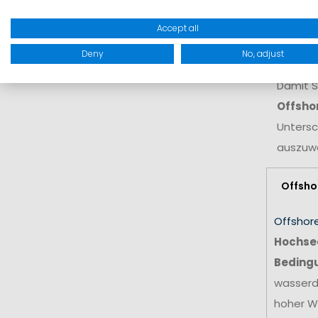
ein per
Accept all
profiti
Temper
Deny
No, adjust
Damit S
Offshor
Untersc
auszuwä
Offsho
Offshor
Hochsee
Beding
wasserdi
hoher W