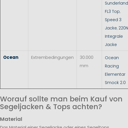
Sunderlan
FL3 Top
,
Speed 3
Jacke
,
220
Integrale
Jacke
Ocean
Extrembedingungen
30.000
Ocean
mm
Racing
Elementar
Smock 2.0
Worauf sollte man beim Kauf von
Segeljacken & Tops achten?
Material
Das Material einer Segeljacke oder eines Segeltops