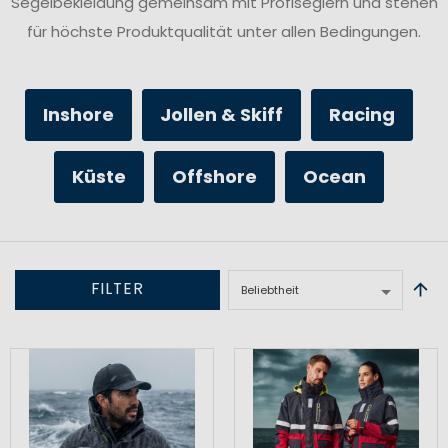
Segelbekleidung gemeinsam mit Profiseglern und stehen
für höchste Produktqualität unter allen Bedingungen.
Inshore
Jollen & Skiff
Racing
Küste
Offshore
Ocean
FILTER