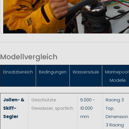
Modellvergleich
Einsatzbereich
Bedingungen
Wassersäule
Marinepool
Modelle
Jollen- &
Geschützte
5.000 -
Racing 3
Skiff-
Gewässer, sportlich
10.000
Top
,
Segler
mm
Dimension
3 Racing