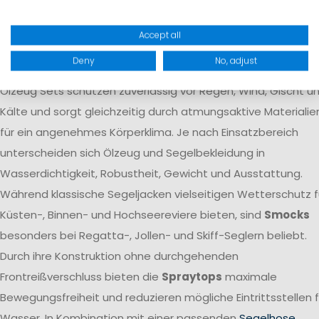
Der Begriff
Ölzeug
bezeichnet die wasserdichte
Accept all
Schutzbekleidung von Seglern und umfasst Segeljacken,
Deny
No, adjust
Segelhosen
sowie komplette
Segelbekleidungs Sets
. Moder
Ölzeug Sets schützen zuverlässig vor Regen, Wind, Gischt u
Kälte und sorgt gleichzeitig durch atmungsaktive Materialie
für ein angenehmes Körperklima. Je nach Einsatzbereich
unterscheiden sich Ölzeug und Segelbekleidung in
Wasserdichtigkeit, Robustheit, Gewicht und Ausstattung.
Während klassische Segeljacken vielseitigen Wetterschutz f
Küsten-, Binnen- und Hochseereviere bieten, sind
Smocks
besonders bei Regatta-, Jollen- und Skiff-Seglern beliebt.
Durch ihre Konstruktion ohne durchgehenden
Frontreißverschluss bieten die
Spraytops
maximale
Bewegungsfreiheit und reduzieren mögliche Eintrittsstellen f
Wasser. In Kombination mit einer passenden
Segelhose