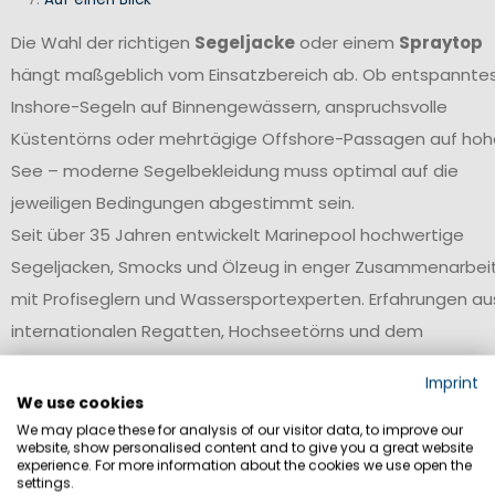
Die Wahl der richtigen
Segeljacke
oder einem
Spraytop
hängt maßgeblich vom Einsatzbereich ab. Ob entspannte
Inshore-Segeln auf Binnengewässern, anspruchsvolle
Küstentörns oder mehrtägige Offshore-Passagen auf hoh
See – moderne Segelbekleidung muss optimal auf die
jeweiligen Bedingungen abgestimmt sein.
Seit über 35 Jahren entwickelt Marinepool hochwertige
Segeljacken, Smocks und Ölzeug in enger Zusammenarbei
mit Profiseglern und Wassersportexperten. Erfahrungen au
internationalen Regatten, Hochseetörns und dem
professionellen Segelsport fließen kontinuierlich in die
Imprint
Produktentwicklung ein. So entstehen funktionale
We use cookies
Segelbekleidung und durchdachte Details, die speziell auf
We may place these for analysis of our visitor data, to improve our
website, show personalised content and to give you a great website
die Anforderungen verschiedener Reviere und
experience. For more information about the cookies we use open the
settings.
Wetterbedingungen abgestimmt sind.