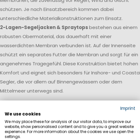
Membranen, die zuverlässig vor Regen, Wind und Gischt
schützen. Je nach Einsatzbereich kommen dabei
unterschiedliche Materialkonstruktionen zum Einsatz.
2-Lagen-Segeljacken & Spraytops
bestehen aus einem
robusten Obermaterial, das dauerhaft mit einer
wasserdichten Membran verbunden ist. Auf der Innenseite
schützt ein separates Futter die Membran und sorgt für ein
angenehmes Tragegefühl. Diese Konstruktion bietet hohen
Komfort und eignet sich besonders für Inshore- und Coasta
Segler, die vor allem auf Binnengewässern oder dem
Mittelmeer unterwegs sind.
3-Lagen-Segeljacken
verbinden Obermaterial, Membran
Imprint
und Innenlage zu einem leistungsstarken Laminat. Dadurch
We use cookies
We may place these for analysis of our visitor data, to improve our
entsteht ein besonders leichtes, strapazierfähiges und
website, show personalised content and to give you a great website
atmungsaktives Material, das kaum Wasser aufnimmt und
experience. For more information about the cookies we use open the
settings.