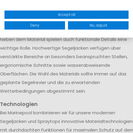
schnell trocknet. Diese Konstruktion wird vor allem bei
Offshore-Segeljacken und professioneller Segelbekleidung
Accept all
eingesetzt, die auch bei langen Hochseetörns und extreme
Deny
No, adjust
Wetterbedingungen zuverlässig schützt.
Neben dem Material spielen auch funktionale Details eine
wichtige Rolle. Hochwertige Segeljacken verfügen über
verstärkte Bereiche an besonders beanspruchten Stellen,
ergonomische Schnitte sowie wasserabweisende
Oberflächen. Die Wahl des Materials sollte immer auf das
geplante Segelrevier und die zu erwartenden
Wetterbedingungen abgestimmt sein.
Technologien
Bei Marinepool kombinieren wir für unsere modernen
Segeljacken und Spraytops innovative Materialtechnologien
mit durchdachten Funktionen für maximalen Schutz auf de