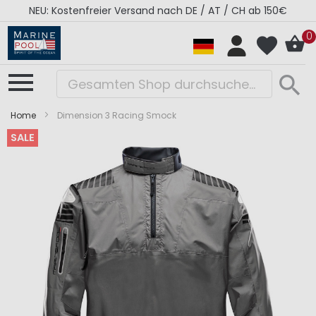
NEU: Kostenfreier Versand nach DE / AT / CH ab 150€
0
Home
Dimension 3 Racing Smock
SALE
Zum
Zum
Ende
Anfang
der
der
Bildergalerie
Bildergalerie
springen
springen