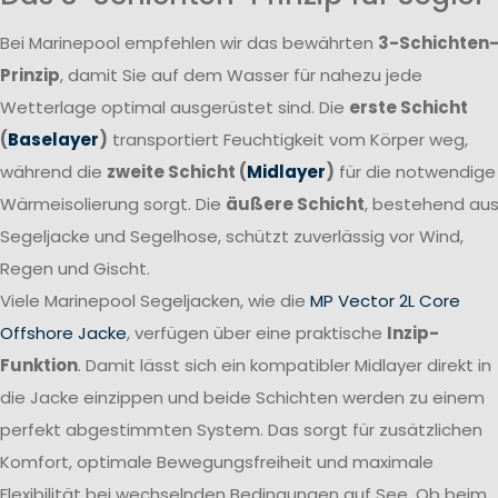
Bei Marinepool empfehlen wir das bewährten
3-Schichten
Prinzip
, damit Sie auf dem Wasser für nahezu jede
Wetterlage optimal ausgerüstet sind. Die
erste Schicht
(
Baselayer
)
transportiert Feuchtigkeit vom Körper weg,
während die
zweite Schicht (
Midlayer
)
für die notwendige
Wärmeisolierung sorgt. Die
äußere Schicht
, bestehend au
Segeljacke und Segelhose, schützt zuverlässig vor Wind,
Regen und Gischt.
Viele Marinepool Segeljacken, wie die
MP Vector 2L Core
Offshore Jacke
, verfügen über eine praktische
Inzip-
Funktion
. Damit lässt sich ein kompatibler Midlayer direkt in
die Jacke einzippen und beide Schichten werden zu einem
perfekt abgestimmten System. Das sorgt für zusätzlichen
Komfort, optimale Bewegungsfreiheit und maximale
Flexibilität bei wechselnden Bedingungen auf See. Ob beim