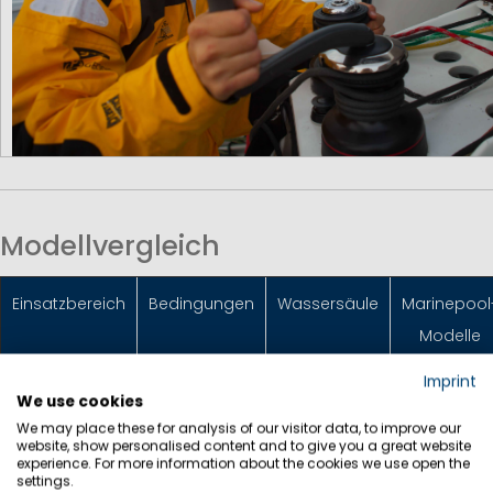
Modellvergleich
Einsatzbereich
Bedingungen
Wassersäule
Marinepool
Modelle
Imprint
We use cookies
Jollen- &
Geschützte
5.000 -
Racing 3
We may place these for analysis of our visitor data, to improve our
Skiff-
Gewässer, sportlich
10.000
Top
,
website, show personalised content and to give you a great website
experience. For more information about the cookies we use open the
Segler
mm
Dimension
settings.