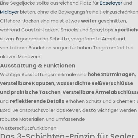
Eine Segeljacke sollte ausreichend Platz für
Baselayer
und
Midlayer
bieten, ohne die Bewegungsfreiheit einzuschränken
Offshore-Jacken sind meist etwas
weiter
geschnitten,
während Coastal-Jacken, Smocks und Spraytops
sportlich
sitzen. Ergonomische Schnitte, vorgeformte Ärmel und
verstellbare Bündchen sorgen für hohen Tragekomfort bei
aktiven Manövern.
Ausstattung & Funktionen
Wichtige Ausstattungsmerkmale sind
hohe Sturmkragen,
verstellbare Kapuzen, wasserdichte Reißverschlüsse
und praktische Taschen
.
Verstellbare Ärmelabschlüss
und
reflektierende Details
erhöhen Schutz und Sicherheit 
Bord. Je anspruchsvoller das Revier, desto wichtiger werden
robuste Materialien und umfassende
Wetterschutzfunktionen.
Das 3-Schichten-Prinzip für Segler