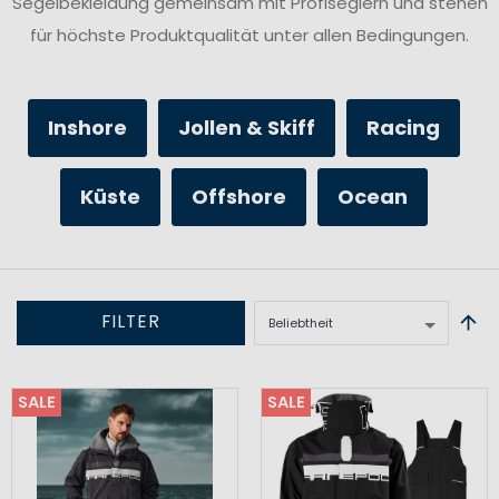
Segelbekleidung gemeinsam mit Profiseglern und stehen
für höchste Produktqualität unter allen Bedingungen.
Inshore
Jollen & Skiff
Racing
Küste
Offshore
Ocean
FILTER
SALE
SALE