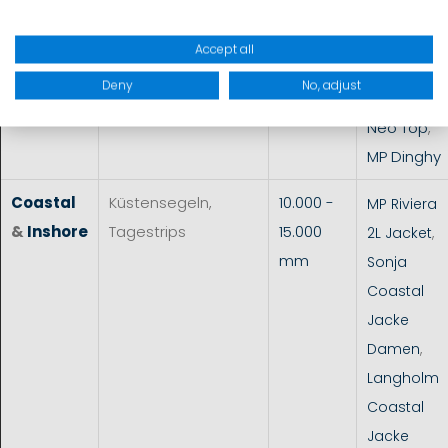
3 Racing
Smock
,
Accept all
Dimension
Deny
No, adjust
3 Racing
Neo Top
,
MP Dinghy
Coastal
Küstensegeln,
10.000 -
MP Riviera
&
Inshore
Tagestrips
15.000
2L Jacket
,
mm
Sonja
Coastal
Jacke
Damen
,
Langholm
Coastal
Jacke