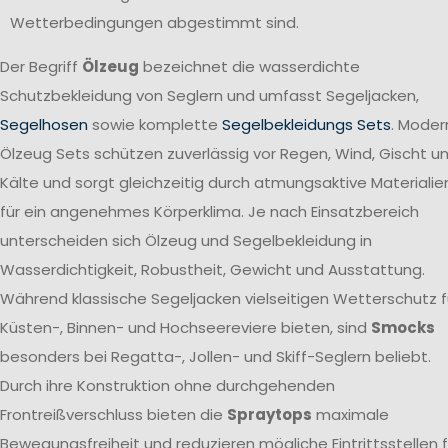
Wetterbedingungen abgestimmt sind.
Der Begriff
Ölzeug
bezeichnet die wasserdichte
Schutzbekleidung von Seglern und umfasst Segeljacken,
Segelhosen
sowie komplette
Segelbekleidungs Sets
. Moder
Ölzeug Sets schützen zuverlässig vor Regen, Wind, Gischt u
Kälte und sorgt gleichzeitig durch atmungsaktive Materialie
für ein angenehmes Körperklima. Je nach Einsatzbereich
unterscheiden sich Ölzeug und Segelbekleidung in
Wasserdichtigkeit, Robustheit, Gewicht und Ausstattung.
Während klassische Segeljacken vielseitigen Wetterschutz f
Küsten-, Binnen- und Hochseereviere bieten, sind
Smocks
besonders bei Regatta-, Jollen- und Skiff-Seglern beliebt.
Durch ihre Konstruktion ohne durchgehenden
Frontreißverschluss bieten die
Spraytops
maximale
Bewegungsfreiheit und reduzieren mögliche Eintrittsstellen f