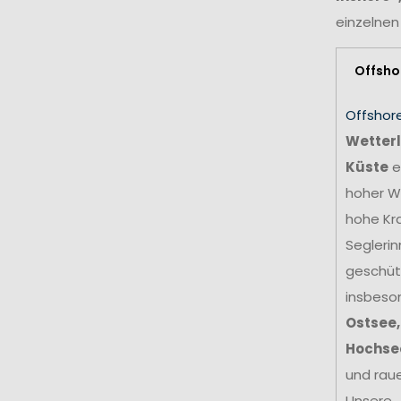
einzelnen
Offsho
Offshor
Wetterl
Küste
e
hoher We
hohe Kr
Seglerin
geschütz
insbeso
Ostsee,
Hochse
und rau
Unsere