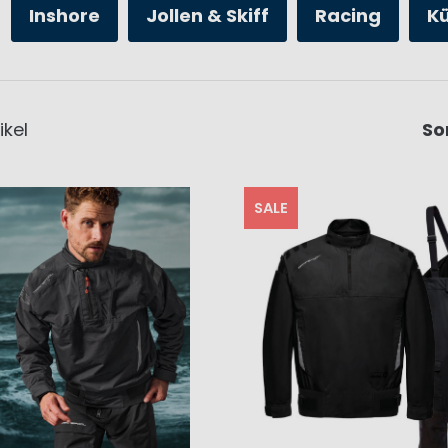
Inshore
Jollen & Skiff
Racing
K
ikel
So
SALE