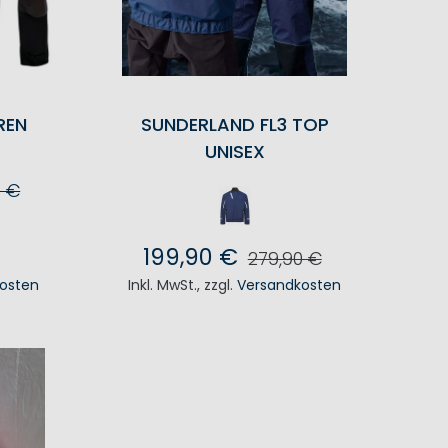
REN
SUNDERLAND FL3 TOP
UNISEX
0 €
KORB
199,90 €
279,90 €
osten
Inkl. MwSt.
,
zzgl.
Versandkosten
IN DEN WARENKORB