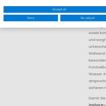
Auf e
Accept all
Deny
No, adjust
Der Begri
sowie ko
und sorgt
untersche
Während k
besonders
Frontreiß
Wasser. I
anspruchs
sicheren 
Damit Sie
Inshore-