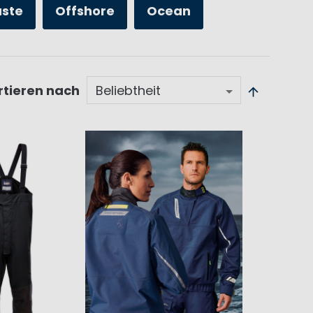
üste
Offshore
Ocean
rtieren nach