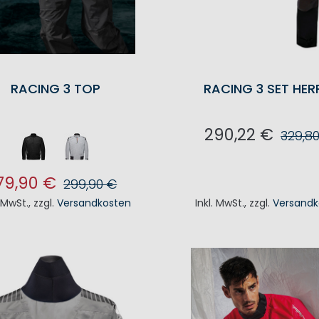
RACING 3 TOP
RACING 3 SET HER
290,22 €
329,8
IN DEN WAREN
79,90 €
299,90 €
. MwSt.
,
zzgl.
Versandkosten
Inkl. MwSt.
,
zzgl.
Versandk
N DEN WARENKORB