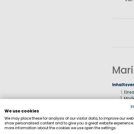
I
Mari
Inhaltsve
Eins
Mode
Eige
I
3-Sc
We use cookies
Prinz
We may place these for analysis of our visitor data, to improve our webs
show personalised content and to give you a great website experience.
Erfa
more information about the cookies we use open the settings.
FAQ