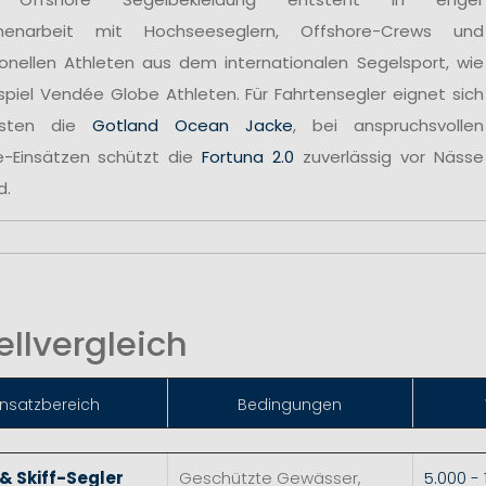
enarbeit mit Hochseeseglern, Offshore-Crews und
ionellen Athleten aus dem internationalen Segelsport, wie
spiel Vendée Globe Athleten. Für Fahrtensegler eignet sich
sten die
Gotland Ocean Jacke
, bei anspruchsvollen
e-Einsätzen schützt die
Fortuna 2.0
zuverlässig vor Nässe
d.
llvergleich
insatzbereich
Bedingungen
 & Skiff-Segler
Geschützte Gewässer,
5.000 -