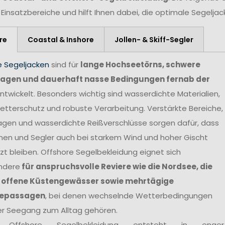
 Einsatzbereiche und hilft Ihnen dabei, die optimale Segelja
re
Coastal & Inshore
Jollen- & Skiff-Segler
e Segeljacken
sind für
lange Hochseetörns, schwere
agen und dauerhaft nasse Bedingungen fernab der
ntwickelt. Besonders wichtig sind wasserdichte Materialien,
tterschutz und robuste Verarbeitung. Verstärkte Bereiche,
agen und wasserdichte Reißverschlüsse sorgen dafür, dass
nen und Segler auch bei starkem Wind und hoher Gischt
t bleiben. Offshore Segelbekleidung eignet sich
ndere
für anspruchsvolle Reviere wie die Nordsee, die
 offene Küstengewässer sowie mehrtägige
epassagen
, bei denen wechselnde Wetterbedingungen
er Seegang zum Alltag gehören.
 Offshore Segelbekleidung entsteht in enger