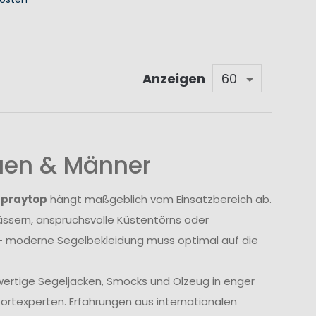
KORB
Anzeigen
auen & Männer
Spraytop
hängt maßgeblich vom Einsatzbereich ab.
sern, anspruchsvolle Küstentörns oder
 moderne Segelbekleidung muss optimal auf die
wertige Segeljacken, Smocks und Ölzeug in enger
rtexperten. Erfahrungen aus internationalen