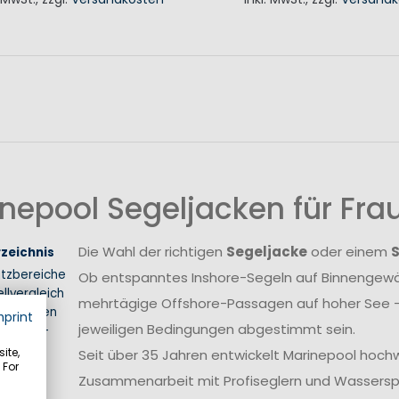
N DEN WARENKORB
IN DEN WAREN
nepool Segeljacken für Fr
Die Wahl der richtigen
Segeljacke
oder einem
rzeichnis
atzbereiche
Ob entspanntes Inshore-Segeln auf Binnengewäs
llvergleich
mehrtägige Offshore-Passagen auf hoher See –
nschaften
mprint
jeweiligen Bedingungen abgestimmt sein.
hichten-
ip
ite,
Seit über 35 Jahren entwickelt Marinepool hoch
 For
hrung
Zusammenarbeit mit Profiseglern und Wasserspo