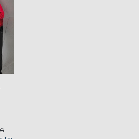
P
 €
osten