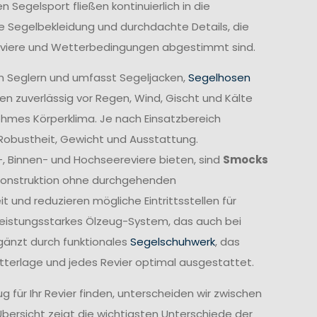
Segelsport fließen kontinuierlich in die
e Segelbekleidung und durchdachte Details, die
Reviere und Wetterbedingungen abgestimmt sind.
n Seglern und umfasst Segeljacken,
Segelhosen
n zuverlässig vor Regen, Wind, Gischt und Kälte
ehmes Körperklima. Je nach Einsatzbereich
 Robustheit, Gewicht und Ausstattung.
-, Binnen- und Hochseereviere bieten, sind
Smocks
e Konstruktion ohne durchgehenden
und reduzieren mögliche Eintrittsstellen für
leistungsstarkes Ölzeug-System, das auch bei
gänzt durch funktionales
Segelschuhwerk
, das
etterlage und jedes Revier optimal ausgestattet.
 für Ihr Revier finden, unterscheiden wir zwischen
Übersicht zeigt die wichtigsten Unterschiede der