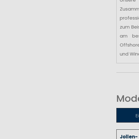
Zusamm
profess
zum Bei
am be
Offshor
und Win
Mode
E
Jollen-