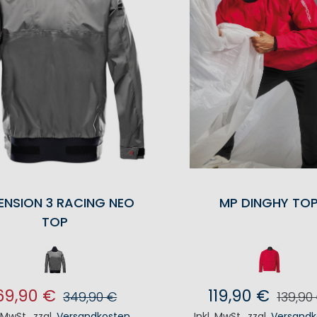
ENSION 3 RACING NEO
MP DINGHY TO
TOP
69,90 €
119,90 €
349,90 €
139,90
. MwSt.
,
zzgl.
Versandkosten
Inkl. MwSt.
,
zzgl.
Versandk