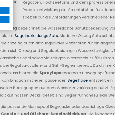
inen Blick
Regatten, Hochseetörns und dem professionellen 
Produktentwicklung ein. So entstehen funktional
speziell auf die Anforderungen verschiedener 
ff
Ölzeug
bezeichnet die wasserdichte Schutzbekleidung vo
mplette
Segelbekleidungs Sets
. Moderne Ölzeug Sets schütze
 gleichzeitig durch atmungsaktive Materialien für ein angen
iden sich Ölzeug und Segelbekleidung in Wasserdichtigkeit,
lassische Segeljacken vielseitigen Wetterschutz für Küsten
 bei Regatta-, Jollen- und Skiff-Seglern beliebt. Durch ihr
verschluss bieten die
Spraytops
maximale Bewegungsfreiheit 
n Kombination mit einer passenden
Segelhose
entsteht ein 
vollen Bedingungen auf dem Wasser zuverlässig schützt. Er
Halt auf nassen Decks bietet, sind Segler für nahezu jede W
 die passende Marinepool Segeljacke oder das richtige Ölzeug
, Coastal- und Offshore-Segelbekleidung
. Die folgende 