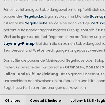
Für ein vollständiges Bekleidungssystem empfiehlt sich di
passenden
Segeljacke
. Ergänzt durch funktionale
Baselay
rutschfeste
Segelschuhe
sowie eine hochwertige
Rettun
perfekt aufeinander abgestimmtes Ölzeug-System für
n
Wetterlage
. Gerade bei längeren Törns profitieren Seg
Layering-Prinzip
, bei dem die einzelnen Bekleidungsschic
Temperatur und Wetterbedingungen angepasst werden 
Damit Sie die passende Marinepool Segelhose oder Salopet
finden, unterscheiden wir zwischen
Offshore-, Coastal &
Jollen- und Skiff-Bekleidung
. Die folgende Übersicht ze
Unterschiede der einzelnen Einsatzbereiche und hilft Ihne
Segelhose für Ihre Anforderungen
auszuwählen.
Offshore
Coastal & Inshore
Jollen- & Skiff-Segl