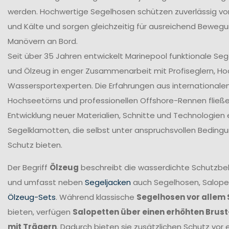
werden. Hochwertige Segelhosen schützen zuverlässig vor
und Kälte und sorgen gleichzeitig für ausreichend Bewegun
Manövern an Bord.
Seit über 35 Jahren entwickelt Marinepool funktionale Se
und Ölzeug in enger Zusammenarbeit mit Profiseglern, H
Wassersportexperten. Die Erfahrungen aus internationale
Hochseetörns und professionellen Offshore-Rennen fließen 
Entwicklung neuer Materialien, Schnitte und Technologien 
Segelklamotten, die selbst unter anspruchsvollen Beding
Schutz bieten.
Der Begriff
Ölzeug
beschreibt die wasserdichte Schutzbek
und umfasst neben
Segeljacken
auch Segelhosen, Salope
Ölzeug-Sets
. Während klassische
Segelhosen vor allem 
bieten, verfügen
Salopetten über einen erhöhten Brus
mit Trägern
. Dadurch bieten sie zusätzlichen Schutz vor 