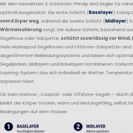
Mit dem bewährten 3-Schichten-Prinzip sind Segler für nah
optimal ausgerüstet. Die erste Schicht (
Baselayer
) transpo
vom Körper weg
, während die zweite Schicht (
Midlayer
) f
Wärmeisolierung
sorgt. Die äußere Schicht, bestehend a
Segelhose oder Salopette,
schützt zuverlässig vor Wind,
Viele Marinepool Segelhosen und Offshore-Salopetten sind T
abgestimmten Bekleidungssystems und lassen sich optima
Segeljacken, Midlayern und Baselayern kombinieren. Dadurch 
Layering-System, das sich individuell an Wetter, Temperatur
anpassen lässt.
Ob beim Inshore-, Coastal- oder Offshore-Segeln – durch 
bleibt der Körper trocken, warm und leistungsfähig, selbst 
Bedingungen auf dem Wasser.