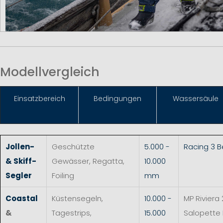
Modellvergleich
Einsat
zbereich
Bedingungen
Wassersäule
Jollen-
Geschützte
5.000 -
Racing 3 
& Skiff-
Gewässer, Regatta,
10.000
Segler
Foiling
mm
Coastal
Küstensegeln,
10.000 -
MP Riviera 
&
Tagestrips,
15.000
Salopette