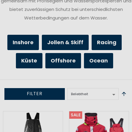
gemeinsam mit Profiseglern und Wassersportexperten und
bietet zuverlässigen Schutz bei unterschiedlichsten
Wetterbedingungen auf dem Wasser.
Inshore
Jollen & Skiff
Racing
Küste
Offshore
Ocean
FILTER
SALE