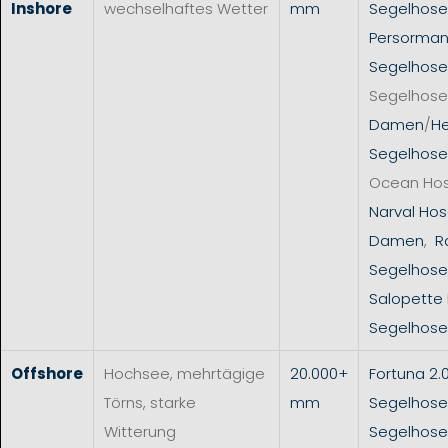
Inshore
wechselhaftes Wetter
mm
Segelhos
Persorman
Segelhose
Segelhose
Damen
/
He
Segelhose
Ocean Ho
Narval Hos
Damen
,
R
Segelhose
Salopette
Segelhose
Offshore
Hochsee, mehrtägige
20.000+
Fortuna 2.
Törns, starke
mm
Segelhose
Witterung
Segelhos