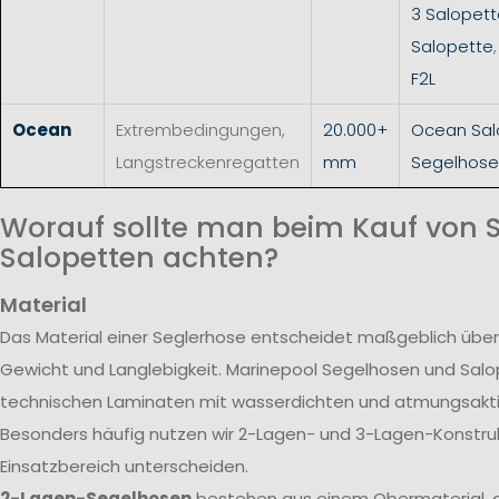
3 Salopet
Salopette
F2L
Ocean
Extrembedingungen,
20.000+
Ocean Sal
Langstreckenregatten
mm
Segelhose
Worauf sollte man beim Kauf von 
Salopetten achten?
Material
Das Material einer Seglerhose entscheidet maßgeblich über
Gewicht und Langlebigkeit. Marinepool Segelhosen und Sal
technischen Laminaten mit wasserdichten und atmungsak
Besonders häufig nutzen wir 2-Lagen- und 3-Lagen-Konstrukt
Einsatzbereich unterscheiden.
2-Lagen-Segelhosen
bestehen aus einem Obermaterial, d