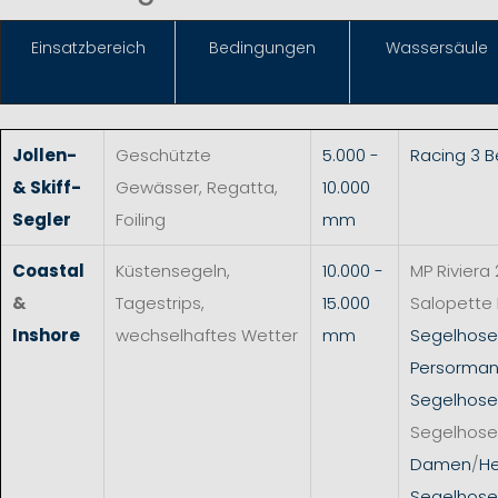
Einsat
zbereich
Bedingungen
Wassersäule
Jollen-
Geschützte
5.000 -
Racing 3 
& Skiff-
Gewässer, Regatta,
10.000
Segler
Foiling
mm
Coastal
Küstensegeln,
10.000 -
MP Riviera 
&
Tagestrips,
15.000
Salopette
Inshore
wechselhaftes Wetter
mm
Segelhos
Persorman
Segelhose
Segelhose
Damen
/
He
Segelhose