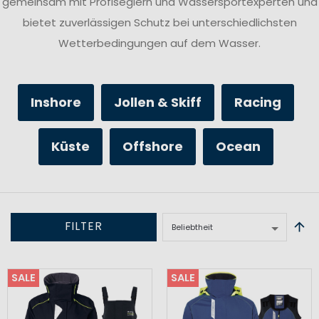
gemeinsam mit Profiseglern und Wassersportexperten und
bietet zuverlässigen Schutz bei unterschiedlichsten
Wetterbedingungen auf dem Wasser.
Inshore
Jollen & Skiff
Racing
Küste
Offshore
Ocean
FILTER
SALE
SALE