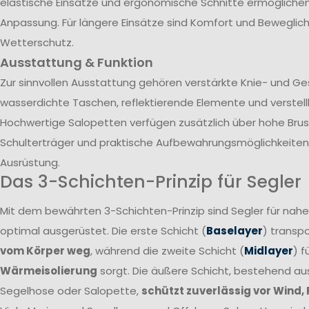
elastische Einsätze und ergonomische Schnitte ermöglichen 
Anpassung. Für längere Einsätze sind Komfort und Beweglich
Wetterschutz.
Ausstattung & Funktion
Zur sinnvollen Ausstattung gehören verstärkte Knie- und G
wasserdichte Taschen, reflektierende Elemente und verstel
Hochwertige Salopetten verfügen zusätzlich über hohe Brust
Schulterträger und praktische Aufbewahrungsmöglichkeiten 
Ausrüstung.
Das 3-Schichten-Prinzip für Segler
Mit dem bewährten 3-Schichten-Prinzip sind Segler für nah
optimal ausgerüstet. Die erste Schicht (
Baselayer
) transpo
vom Körper weg
, während die zweite Schicht (
Midlayer
) f
Wärmeisolierung
sorgt. Die äußere Schicht, bestehend a
Segelhose oder Salopette,
schützt zuverlässig vor Wind,