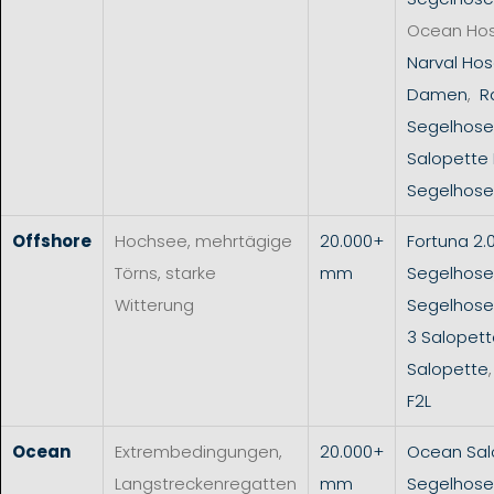
Ocean Ho
Narval Hos
Damen
,
R
Segelhose
Salopette
Segelhose
Offshore
Hochsee, mehrtägige
20.000+
Fortuna 2.
Törns, starke
mm
Segelhose
Witterung
Segelhos
3 Salopet
Salopette
F2L
Ocean
Extrembedingungen,
20.000+
Ocean Sal
Langstreckenregatten
mm
Segelhose