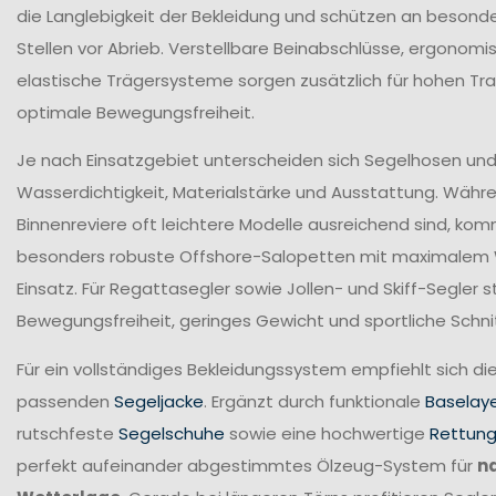
die Langlebigkeit der Bekleidung und schützen an beson
Stellen vor Abrieb. Verstellbare Beinabschlüsse, ergonomi
elastische Trägersysteme sorgen zusätzlich für hohen T
optimale Bewegungsfreiheit.
Je nach Einsatzgebiet unterscheiden sich Segelhosen und 
Wasserdichtigkeit, Materialstärke und Ausstattung. Währ
Binnenreviere oft leichtere Modelle ausreichend sind, ko
besonders robuste Offshore-Salopetten mit maximalem
Einsatz. Für Regattasegler sowie Jollen- und Skiff-Segler
Bewegungsfreiheit, geringes Gewicht und sportliche Schni
Für ein vollständiges Bekleidungssystem empfiehlt sich di
passenden
Segeljacke
. Ergänzt durch funktionale
Baselay
rutschfeste
Segelschuhe
sowie eine hochwertige
Rettun
perfekt aufeinander abgestimmtes Ölzeug-System für
n