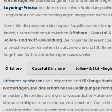
Wetterlage
. Gerade bei längeren Törns profitieren Seg
Layering-Prinzip
, bei dem die einzelnen Bekleidungsschic
Temperatur und Wetterbedingungen angepasst werden 
Damit Sie die passende Marinepool Segelhose oder Salopet
finden, unterscheiden wir zwischen
Offshore-, Coastal &
Jollen- und Skiff-Bekleidung
. Die folgende Übersicht ze
Unterschiede der einzelnen Einsatzbereiche und hilft Ihne
Segelhose für Ihre Anforderungen
auszuwählen.
Offshore
Coastal & Inshore
Jollen- & Skiff-Segl
Offshore Segelhosen
und Salopetten sind
für lange Hoc
Wetterlagen und dauerhaft nasse Bedingungen ferna
entwickelt. Besonders wichtig sind wasserdichte Materiali
Strapazierfähigkeit und ein hoher Wetterschutz. Verstärkt
Gesäßbereiche, hoch geschnittene Brustpartien sowie ro