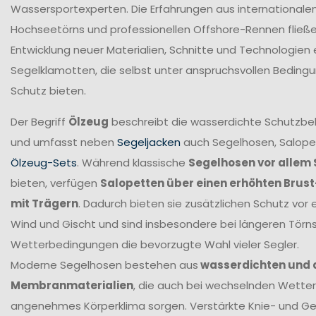
Wassersportexperten. Die Erfahrungen aus internationale
Hochseetörns und professionellen Offshore-Rennen fließen 
Entwicklung neuer Materialien, Schnitte und Technologien 
Segelklamotten, die selbst unter anspruchsvollen Beding
Schutz bieten.
Der Begriff
Ölzeug
beschreibt die wasserdichte Schutzbek
und umfasst neben
Segeljacken
auch Segelhosen, Salope
Ölzeug-Sets
. Während klassische
Segelhosen vor allem 
bieten, verfügen
Salopetten über einen erhöhten Brus
mit Trägern
. Dadurch bieten sie zusätzlichen Schutz vor 
Wind und Gischt und sind insbesondere bei längeren Törn
Wetterbedingungen die bevorzugte Wahl vieler Segler.
Moderne Segelhosen bestehen aus
wasserdichten und
Membranmaterialien
, die auch bei wechselnden Wetter
angenehmes Körperklima sorgen. Verstärkte Knie- und G