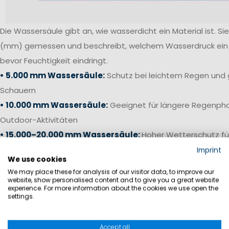
Die Wassersäule gibt an, wie wasserdicht ein Material ist. Sie 
(mm) gemessen und beschreibt, welchem Wasserdruck ein S
bevor Feuchtigkeit eindringt.
• 5.000 mm Wassersäule:
Schutz bei leichtem Regen und 
Schauern
• 10.000 mm Wassersäule:
Geeignet für längere Regenpha
Outdoor-Aktivitäten
• 15.000–20.000 mm Wassersäule:
Hoher Wetterschutz fü
anspruchsvolle Bedingungen
Imprint
We use cookies
• 20.000 mm+ Wassersäule:
Offshore-Niveau für starken 
We may place these for analysis of our visitor data, to improve our
Bedingungen auf See
website, show personalised content and to give you a great website
experience. For more information about the cookies we use open the
settings.
Gerade bei Segelhosen und Salopetten ist neben einer ho
die Verarbeitung entscheidend. Verschweißte Nähte, wass
Accept all