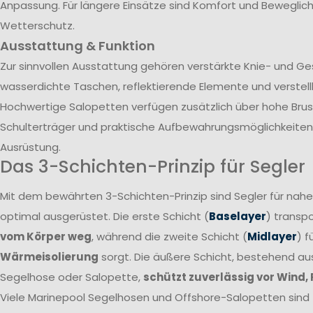
Anpassung. Für längere Einsätze sind Komfort und Beweglich
Wetterschutz.
Ausstattung & Funktion
Zur sinnvollen Ausstattung gehören verstärkte Knie- und G
wasserdichte Taschen, reflektierende Elemente und verstel
Hochwertige Salopetten verfügen zusätzlich über hohe Brust
Schulterträger und praktische Aufbewahrungsmöglichkeiten 
Ausrüstung.
Das 3-Schichten-Prinzip für Segler
Mit dem bewährten 3-Schichten-Prinzip sind Segler für nah
optimal ausgerüstet. Die erste Schicht (
Baselayer
) transpo
vom Körper weg
, während die zweite Schicht (
Midlayer
) f
Wärmeisolierung
sorgt. Die äußere Schicht, bestehend a
Segelhose oder Salopette,
schützt zuverlässig vor Wind,
Viele Marinepool Segelhosen und Offshore-Salopetten sind T