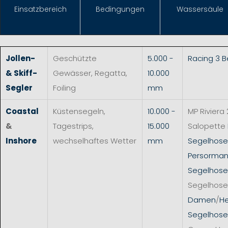
Einsat
zbereich
Bedingungen
Wassersäule
Jollen-
Geschützte
5.000 -
Racing 3 
& Skiff-
Gewässer, Regatta,
10.000
Segler
Foiling
mm
Coastal
Küstensegeln,
10.000 -
MP Riviera 
&
Tagestrips,
15.000
Salopette
Inshore
wechselhaftes Wetter
mm
Segelhos
Persorman
Segelhose
Segelhose
Damen
/
He
Segelhose