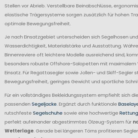
Stellen vor Abrieb. Verstellbare Beinabschlüsse, ergonomi
elastische Trägersysteme sorgen zusätzlich für hohen T
optimale Bewegungsfreiheit.
Je nach Einsatzgebiet unterscheiden sich Segelhosen und 
Wasserdichtigkeit, Materialstärke und Ausstattung. Währ
Binnenreviere oft leichtere Modelle ausreichend sind, ko
besonders robuste Offshore-Salopetten mit maximalem
Einsatz. Für Regattasegler sowie Jollen- und Skiff-Segler
Bewegungsfreiheit, geringes Gewicht und sportliche Schni
Für ein vollständiges Bekleidungssystem empfiehlt sich di
passenden
Segeljacke
. Ergänzt durch funktionale
Baselay
rutschfeste
Segelschuhe
sowie eine hochwertige
Rettun
perfekt aufeinander abgestimmtes Ölzeug-System für
n
Wetterlage
. Gerade bei längeren Törns profitieren Seg