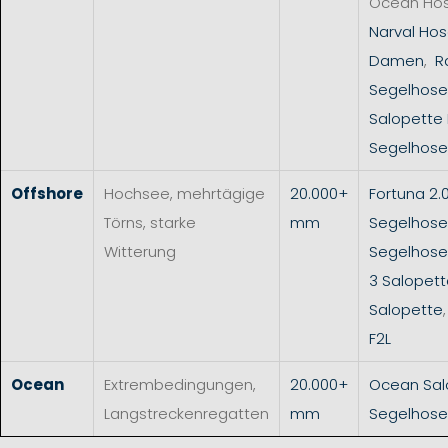
Ocean Ho
Narval Hos
Damen
,
R
Segelhose
Salopette
Segelhose
Offshore
Hochsee, mehrtägige
20.000+
Fortuna 2.
Törns, starke
mm
Segelhose
Witterung
Segelhos
3 Salopet
Salopette
F2L
Ocean
Extrembedingungen,
20.000+
Ocean Sal
Langstreckenregatten
mm
Segelhose