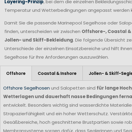
Layering-Prinzip
, bei dem die einzelnen Bekleidungsschic
Temperatur und Wetterbedingungen angepasst werden 
Damit Sie die passende Marinepool Segelhose oder Salopet
finden, unterscheiden wir zwischen
Offshore-, Coastal &
Jollen- und Skiff-Bekleidung
. Die folgende Übersicht ze
Unterschiede der einzelnen Einsatzbereiche und hilft Ihne
Segelhose für Ihre Anforderungen
auszuwählen.
Offshore
Coastal & Inshore
Jollen- & Skiff-Segl
Offshore Segelhosen
und Salopetten sind
für lange Hoc
Wetterlagen und dauerhaft nasse Bedingungen ferna
entwickelt. Besonders wichtig sind wasserdichte Materiali
Strapazierfähigkeit und ein hoher Wetterschutz. Verstärkt
Gesäßbereiche, hoch geschnittene Brustpartien sowie ro
Membransysteme sorgen dafür, dass Seglerinnen und Segl