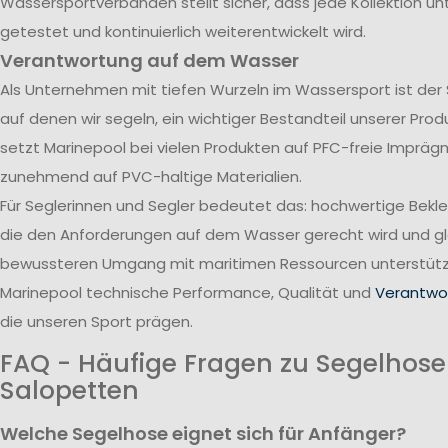
Wassersportverbänden stellt sicher, dass jede Kollektion u
getestet und kontinuierlich weiterentwickelt wird.
Verantwortung auf dem Wasser
Als Unternehmen mit tiefen Wurzeln im Wassersport ist der
auf denen wir segeln, ein wichtiger Bestandteil unserer Pro
setzt Marinepool bei vielen Produkten auf PFC-freie Impräg
zunehmend auf PVC-haltige Materialien.
Für Seglerinnen und Segler bedeutet das: hochwertige Bekl
die den Anforderungen auf dem Wasser gerecht wird und gle
bewussteren Umgang mit maritimen Ressourcen unterstützt
Marinepool technische Performance, Qualität und
Verantwor
die unseren Sport prägen.
FAQ - Häufige Fragen zu Segelhos
Salopetten
Welche Segelhose eignet sich für Anfänger?