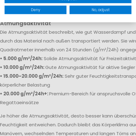
robuste Verstärkungen sorgen dafür, dass Feuchtigkeit selb
Bedingungen zuverlässig draußen bleibt.
Deny
No, adjust
Atmungsaktivität
Die
Atmungsaktivität beschreibt, wie gut Wasserdampf und 
durch das Material nach außen transportiert werden. Sie wi
Quadratmeter innerhalb von 24 Stunden (g/m²/24h) angeg
• 5.000 g/m²/24h:
Solide Atmungsaktivität für Freizeitaktiv
• 10.000 g/m²/24h:
Gute Atmungsaktivität für aktive Segler
• 15.000–20.000 g/m²/24h:
Sehr guter Feuchtigkeitstranspo
körperlicher Belastung
• 20.000 g/m²/24h+:
Premium-Bereich für anspruchsvolle O
Regattaeinsätze
Je höher die Atmungsaktivität, desto besser kann übersch
Feuchtigkeit entweichen. Dadurch bleibt das Körperklima au
Manövern, wechselnden Temperaturen und langen Törns a