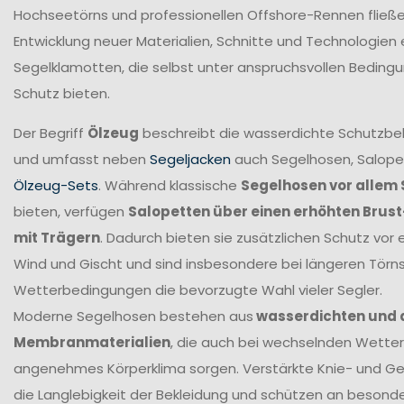
Hochseetörns und professionellen Offshore-Rennen fließen 
Entwicklung neuer Materialien, Schnitte und Technologien 
Segelklamotten, die selbst unter anspruchsvollen Beding
Schutz bieten.
Der Begriff
Ölzeug
beschreibt die wasserdichte Schutzbek
und umfasst neben
Segeljacken
auch Segelhosen, Salope
Ölzeug-Sets
. Während klassische
Segelhosen vor allem 
bieten, verfügen
Salopetten über einen erhöhten Brus
mit Trägern
. Dadurch bieten sie zusätzlichen Schutz vor 
Wind und Gischt und sind insbesondere bei längeren Törn
Wetterbedingungen die bevorzugte Wahl vieler Segler.
Moderne Segelhosen bestehen aus
wasserdichten und
Membranmaterialien
, die auch bei wechselnden Wetter
angenehmes Körperklima sorgen. Verstärkte Knie- und G
die Langlebigkeit der Bekleidung und schützen an beson