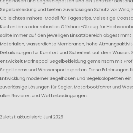
Segelhosen und Segelsalopetten sind ein zentraler Bestand
Segelbekleidung und bieten zuverlässigen Schutz vor Wind, 
Ob leichtes Inshore-Modell für Tagestrips, vielseitige Coast
Küstentörns oder robustes Offshore-Ölzeug für Hochseeab
sollte immer auf den jeweiligen Einsatzbereich abgestimmt 
Materialien, wasserdichte Membranen, hohe Atmungsaktivit
Details sorgen für Komfort und Sicherheit auf dem Wasser. 
entwickelt Marinepool Segelbekleidung gemeinsam mit Profi
Segelteams und Wassersportexperten. Diese Erfahrungen flie
Entwicklung moderner Segelhosen und Segelsalopetten ein
zuverlässige Lösungen für Segler, Motorbootfahrer und Wass
allen Revieren und Wetterbedingungen.
Zuletzt aktualisiert: Juni 2026