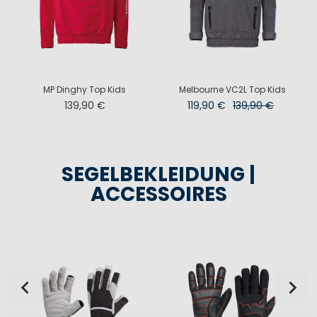
s
MP Dinghy Top Kids
Melbourne VC2L Top Kids
139,90 €
119,90 €
139,90 €
SEGELBEKLEIDUNG |
ACCESSOIRES