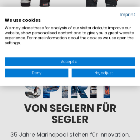
Imprint
We use cookies
We may place these for analysis of our visitor data, to improve our
website, show personalised content and to give you a great website
AGT 38 Handschuhe
AGT 32 Handschuhe
experience. For more information about the cookies we use open the
32,90 €
43,90 €
39,90 €
49,90 €
settings.
Accept all
Deny
No, adjust
VON SEGLERN FÜR
SEGLER
35 Jahre Marinepool stehen für Innovation,