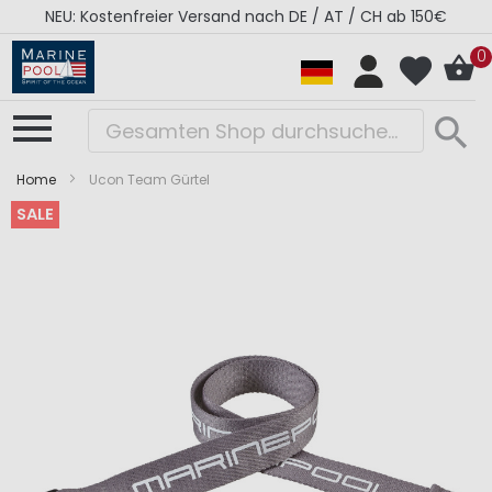
NEU: Kostenfreier Versand nach DE / AT / CH ab 150€
0
Home
Ucon Team Gürtel
SALE
Zum
Zum
Ende
Anfang
der
der
Bildergalerie
Bildergalerie
springen
springen