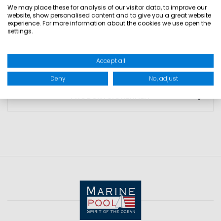
S - 100 cm
We may place these for analysis of our visitor data, to improve our
website, show personalised content and to give you a great website
M -115 cm
experience. For more information about the cookies we use open the
L - 130 cm
settings.
MATERIAL: 100% Polyester
Accept all
Deny
No, adjust
PRODUKTSICHERHEIT