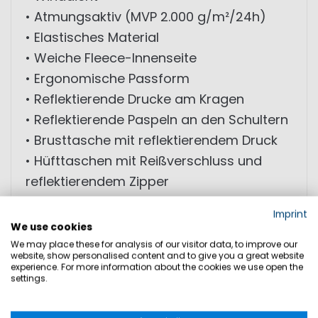
• Atmungsaktiv (MVP 2.000 g/m²/24h)
• Elastisches Material
• Weiche Fleece-Innenseite
• Ergonomische Passform
• Reflektierende Drucke am Kragen
• Reflektierende Paspeln an den Schultern
• Brusttasche mit reflektierendem Druck
• Hüfttaschen mit Reißverschluss und
reflektierendem Zipper
• Dekorativer Innendruck
Imprint
We use cookies
MATERIAL: 100% Polyester
We may place these for analysis of our visitor data, to improve our
website, show personalised content and to give you a great website
experience. For more information about the cookies we use open the
settings.
GRÖSSEN