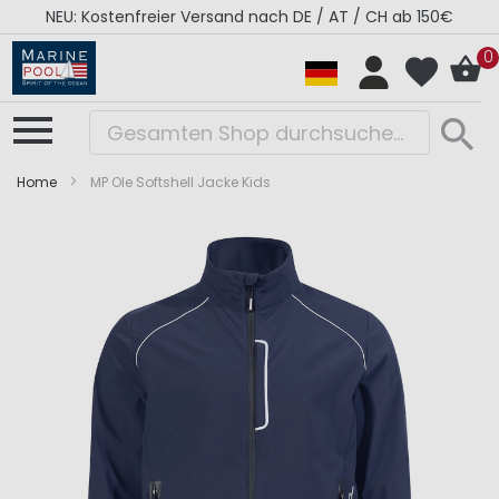
NEU: Kostenfreier Versand nach DE / AT / CH ab 150€
0
Home
MP Ole Softshell Jacke Kids
Zum
Zum
Ende
Anfang
der
der
Bildergalerie
Bildergalerie
springen
springen