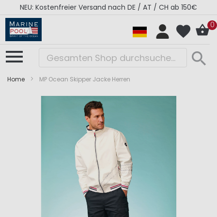
NEU: Kostenfreier Versand nach DE / AT / CH ab 150€
0
Home
MP Ocean Skipper Jacke Herren
Zum
Zum
Ende
Anfang
der
der
Bildergalerie
Bildergalerie
springen
springen