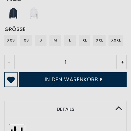
GRÖSSE
XXS
XS
S
M
L
XL
XXL
XXXL
-
+
IN DEN WARENKORB
DETAILS