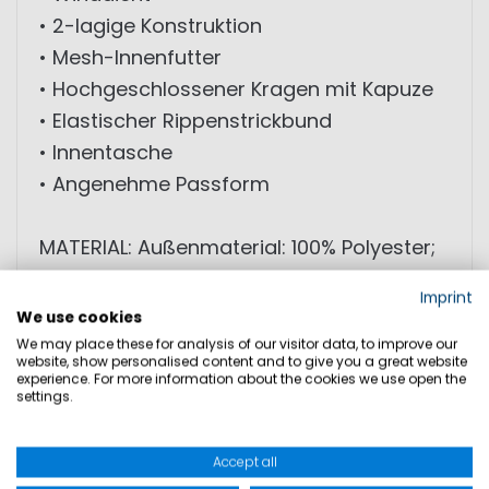
• 2-lagige Konstruktion
• Mesh-Innenfutter
• Hochgeschlossener Kragen mit Kapuze
• Elastischer Rippenstrickbund
• Innentasche
• Angenehme Passform
MATERIAL: Außenmaterial: 100% Polyester;
Beschichtung: 100% Polyurethan; Futter:
Imprint
100% Polyester
We use cookies
We may place these for analysis of our visitor data, to improve our
website, show personalised content and to give you a great website
experience. For more information about the cookies we use open the
GRÖSSEN
settings.
PRODUKTSICHERHEIT
Accept all