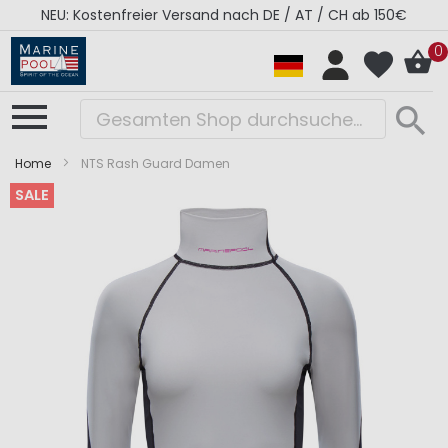
NEU: Kostenfreier Versand nach DE / AT / CH ab 150€
0
Home
NTS Rash Guard Damen
SALE
Zum
Zum
Ende
Anfang
der
der
Bildergalerie
Bildergalerie
springen
springen