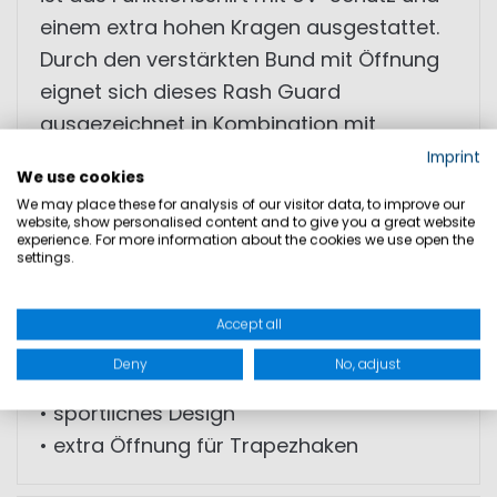
einem extra hohen Kragen ausgestattet.
Durch den verstärkten Bund mit Öffnung
eignet sich dieses Rash Guard
ausgezeichnet in Kombination mit
Trapezgurt oder –hose zum Ausreiten
Imprint
We use cookies
beim Dinghy-Segeln.
We may place these for analysis of our visitor data, to improve our
website, show personalised content and to give you a great website
experience. For more information about the cookies we use open the
• UV-Schutz
settings.
• hoher Kragen
• schnelltrocknend
Accept all
• elastisches Material
Deny
No, adjust
• hoher Tragekomfort
• sportliches Design
• extra Öffnung für Trapezhaken