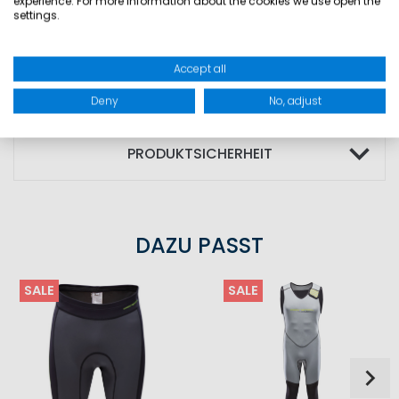
experience. For more information about the cookies we use open the
settings.
MATERIAL: 80% Polyamid; 20% Elasthan
Accept all
GRÖSSEN
Deny
No, adjust
PRODUKTSICHERHEIT
DAZU PASST
SALE
SALE