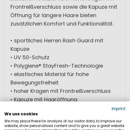
Frontreißverschluss sowie die Kapuze mit
Öffnung für längere Haare bieten
zusätzlichen Komfort und Funktionalität.
• sportliches Herren Rash Guard mit
Kapuze
• UV 50-Schutz
• Polygiene® StayFresh-Technologie
• elastisches Material für hohe
Bewegungsfreiheit
• hoher Kragen mit Frontreißverschluss
• Kapuze mit Haaröffnung
• außergewöhnlicher Tragekomfort
Imprint
We use cookies
• Marinepool-Logo auf Ärmel und
We may place these for analysis of our visitor data, to improve our
Seitenbereich
website, show personalised content and to give you a great website