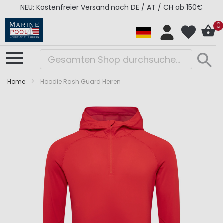
NEU: Kostenfreier Versand nach DE / AT / CH ab 150€
0
Home
Hoodie Rash Guard Herren
Zum
Zum
Ende
Anfang
der
der
Bildergalerie
Bildergalerie
springen
springen