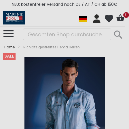
NEU: Kostenfreier Versand nach DE / AT / CH ab 150€
0
Home
RR Mats gestreiftes Hemd Herren
SALE
Zum
Zum
Ende
Anfang
der
der
Bildergalerie
Bildergalerie
springen
springen