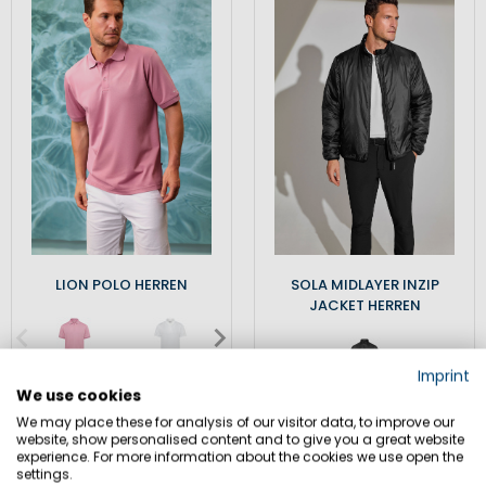
LION POLO HERREN
SOLA MIDLAYER INZIP
JACKET HERREN
Imprint
69,90 €
79,90 €
We use cookies
79,90 €
Inkl. MwSt.
,
zzgl.
We may place these for analysis of our visitor data, to improve our
Versandkosten
Inkl. MwSt.
,
zzgl.
website, show personalised content and to give you a great website
Versandkosten
experience. For more information about the cookies we use open the
settings.