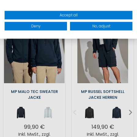
Accept all
Deny
No, adjust
MP MALO TEC SWEATER
MP RUSSEL SOFTSHELL
JACKE
JACKE HERREN
99,90 €
149,90 €
Inkl. MwSt.
,
zzgl.
Inkl. MwSt.
,
zzgl.