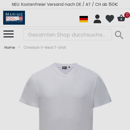
NEU: Kostenfreier Versand nach DE / AT / CH ab 150€
0
Home
Christian V-Neck T-Shirt
Zum
Zum
Ende
Anfang
der
der
Bildergalerie
Bildergalerie
springen
springen