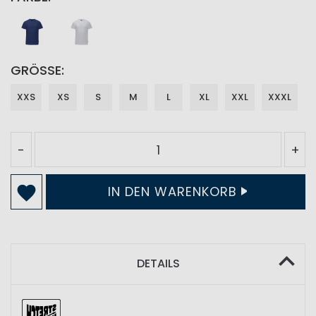
GRÖSSE
XXS
XS
S
M
L
XL
XXL
XXXL
-
+
IN DEN WARENKORB
DETAILS