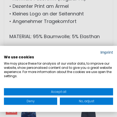
• Dezenter Print am Ärmel
• Kleines Logo an der Seitennaht
• Angenehmer Tragekomfort
MATERIAL: 95% Baumwolle; 5% Elasthan
Imprint
GRÖSSEN
We use cookies
We may place these for analysis of our visitor data, to improve our
website, show personalised content and to give you a great website
PRODUKTSICHERHEIT
experience. For more information about the cookies we use open the
settings.
Accept all
DAZU PASST
Deny
No, adjust
SALE