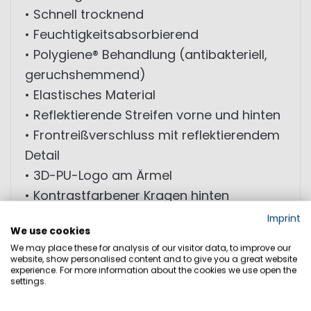
• Schnell trocknend
• Feuchtigkeitsabsorbierend
• Polygiene® Behandlung (antibakteriell,
geruchshemmend)
• Elastisches Material
• Reflektierende Streifen vorne und hinten
• Frontreißverschluss mit reflektierendem
Detail
• 3D-PU-Logo am Ärmel
• Kontrastfarbener Kragen hinten
Imprint
We use cookies
MATERIAL: 96% Polyester (recycelt); 4%
We may place these for analysis of our visitor data, to improve our
Elasthan; Stoff 2: 100% Polyester (recycelt)
website, show personalised content and to give you a great website
experience. For more information about the cookies we use open the
settings.
GRÖSSEN