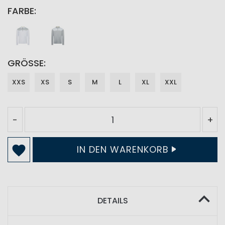
FARBE
GRÖSSE
XXS
XS
S
M
L
XL
XXL
-
+
IN DEN WARENKORB
DETAILS