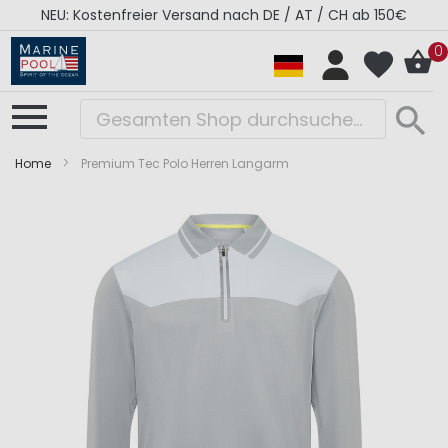
NEU: Kostenfreier Versand nach DE / AT / CH ab 150€
0
Home
Premium Tec Polo Herren Langarm
Zum
Zum
Ende
Anfang
der
der
Bildergalerie
Bildergalerie
springen
springen