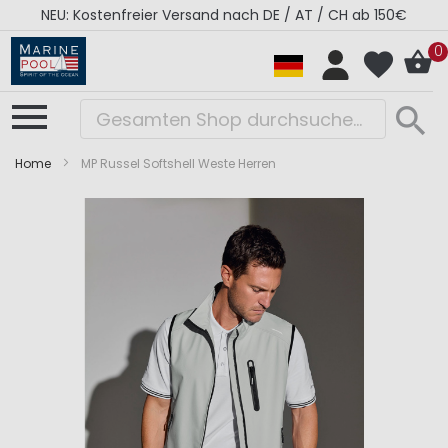
NEU: Kostenfreier Versand nach DE / AT / CH ab 150€
0
Home
MP Russel Softshell Weste Herren
Zum
Zum
Ende
Anfang
der
der
Bildergalerie
Bildergalerie
springen
springen