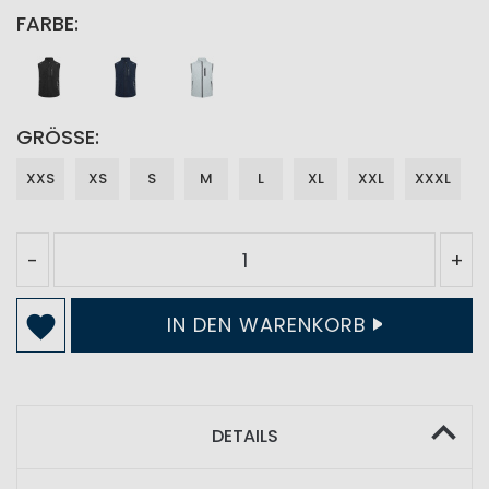
FARBE
GRÖSSE
XXS
XS
S
M
L
XL
XXL
XXXL
-
+
IN DEN WARENKORB
DETAILS