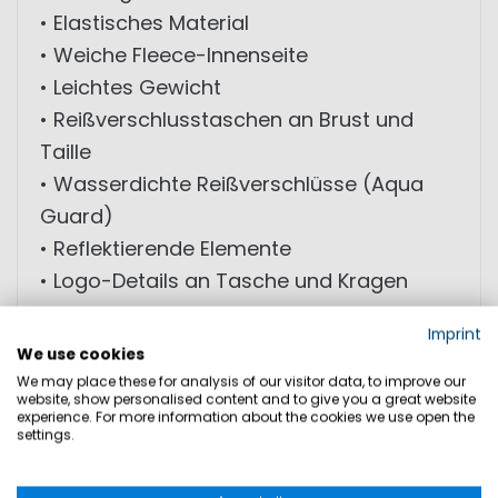
• Elastisches Material
• Weiche Fleece-Innenseite
• Leichtes Gewicht
• Reißverschlusstaschen an Brust und
Taille
• Wasserdichte Reißverschlüsse (Aqua
Guard)
• Reflektierende Elemente
• Logo-Details an Tasche und Kragen
Imprint
MATERIAL: 90% Polyester (recycelt); 10%
We use cookies
Elasthan
We may place these for analysis of our visitor data, to improve our
website, show personalised content and to give you a great website
experience. For more information about the cookies we use open the
settings.
GRÖSSEN