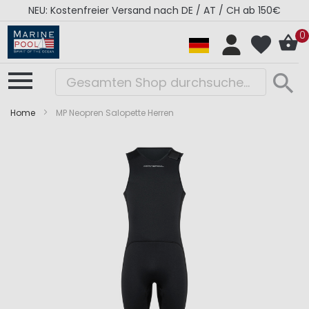
NEU: Kostenfreier Versand nach DE / AT / CH ab 150€
0
Home
MP Neopren Salopette Herren
Zum
Zum
Ende
Anfang
der
der
Bildergalerie
Bildergalerie
springen
springen