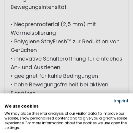
Bewegungsintensität.
• Neoprenmaterial (2,5 mm) mit
Wärmeisolierung
• Polygiene StayFresh™ zur Reduktion von
Gerüchen
• innovative Schulteröffnung für einfaches
An- und Ausziehen
• geeignet für kühle Bedingungen
• hohe Bewegungsfreiheit bei aktiven
Einsätzen
• funktionales Design für Wassersport
Imprint
We use cookies
We may place these for analysis of our visitor data, to improve our
MATERIAL: 100% Neoprenkautschuk; 100%
website, show personalised content and to give you a great website
experience. For more information about the cookies we use open the
Nylon; 95% Nylon 5% Spandex; 85% Nylon
settings.