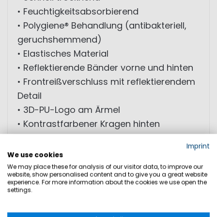
• Feuchtigkeitsabsorbierend
• Polygiene® Behandlung (antibakteriell,
geruchshemmend)
• Elastisches Material
• Reflektierende Bänder vorne und hinten
• Frontreißverschluss mit reflektierendem
Detail
• 3D-PU-Logo am Ärmel
• Kontrastfarbener Kragen hinten
Imprint
MATERIAL: 96% Polyester (recycelt); 4%
We use cookies
Elasthan
We may place these for analysis of our visitor data, to improve our
website, show personalised content and to give you a great website
experience. For more information about the cookies we use open the
settings.
GRÖSSEN