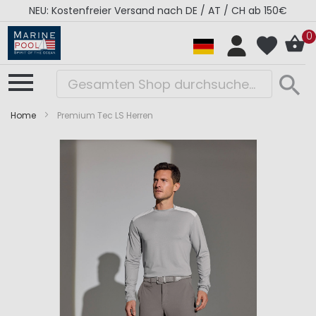
NEU: Kostenfreier Versand nach DE / AT / CH ab 150€
0
Home
Premium Tec LS Herren
Zum
Zum
Ende
Anfang
der
der
Bildergalerie
Bildergalerie
springen
springen