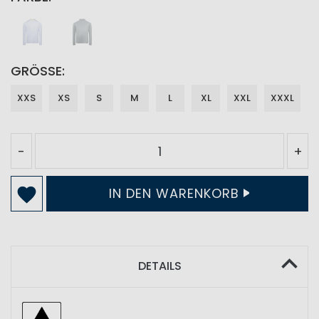
GRÖSSE
XXS
XS
S
M
L
XL
XXL
XXXL
-
+
IN DEN WARENKORB
DETAILS