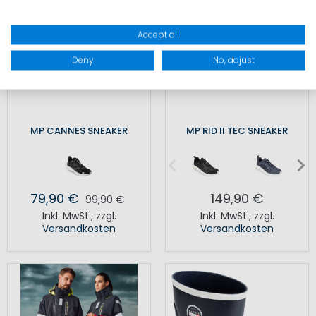
Accept all
Deny
No, adjust
MP CANNES SNEAKER
MP RID II TEC SNEAKER
79,90 €
149,90 €
99,90 €
Inkl. MwSt.
,
zzgl.
Inkl. MwSt.
,
zzgl.
Versandkosten
Versandkosten