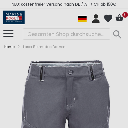
NEU: Kostenfreier Versand nach DE / AT / CH ab 150€
0
Home
Laser Bermudas Damen
Zum
Zum
Ende
Anfang
der
der
Bildergalerie
Bildergalerie
springen
springen