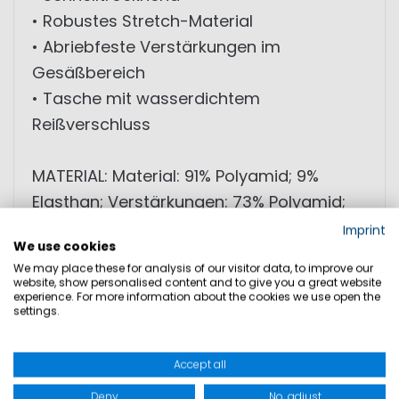
• Robustes Stretch-Material
• Abriebfeste Verstärkungen im
Gesäßbereich
• Tasche mit wasserdichtem
Reißverschluss
MATERIAL: Material: 91% Polyamid; 9%
Elasthan; Verstärkungen: 73% Polyamid;
14% Polyester; 13% Elasthan
Imprint
We use cookies
We may place these for analysis of our visitor data, to improve our
website, show personalised content and to give you a great website
GRÖSSEN
experience. For more information about the cookies we use open the
settings.
PRODUKTSICHERHEIT
Accept all
Deny
No, adjust