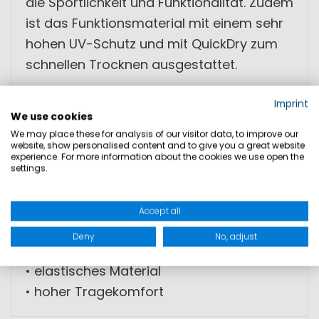
die Sportlichkeit und Funktionalität. Zudem
ist das Funktionsmaterial mit einem sehr
hohen UV-Schutz und mit QuickDry zum
schnellen Trocknen ausgestattet.
• Langarm Rash Guard
Imprint
We use cookies
• sportliches Design
We may place these for analysis of our visitor data, to improve our
• Damen-Passform
website, show personalised content and to give you a great website
experience. For more information about the cookies we use open the
• UV-Schutz
settings.
• Flatlock-Nähte
• dezente Akzente
Accept all
• Marinepool Branding auf dem Rücken
Deny
No, adjust
• hoher Kragen gegen Sonnenstrahlung
• elastisches Material
• hoher Tragekomfort