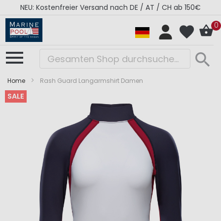
NEU: Kostenfreier Versand nach DE / AT / CH ab 150€
0
Home
Rash Guard Langarmshirt Damen
SALE
Zum
Zum
Ende
Anfang
der
der
Bildergalerie
Bildergalerie
springen
springen