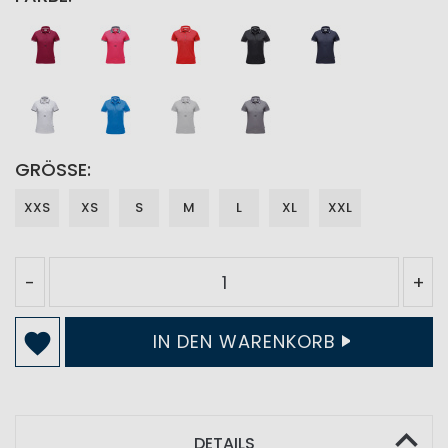
GRÖSSE
XXS
XS
S
M
L
XL
XXL
-
+
IN DEN WARENKORB
DETAILS