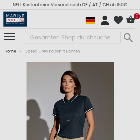
NEU: Kostenfreier Versand nach DE / AT / CH ab 150€
0
Home
Speed Crew Poloshirt Damen
Zum
Zum
Ende
Anfang
der
der
Bildergalerie
Bildergalerie
springen
springen