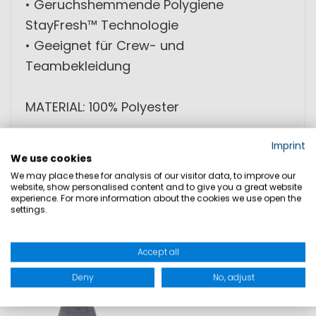
• Geruchshemmende Polygiene
StayFresh™ Technologie
• Geeignet für Crew- und
Teambekleidung
MATERIAL: 100% Polyester
Imprint
GRÖSSEN
We use cookies
We may place these for analysis of our visitor data, to improve our
website, show personalised content and to give you a great website
experience. For more information about the cookies we use open the
PRODUKTSICHERHEIT
settings.
Accept all
DAZU PASST
Deny
No, adjust