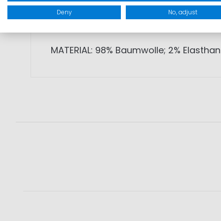
• Angenehme Passform
Deny
No, adjust
• Vielseitig kombinierbar
MATERIAL: 98% Baumwolle; 2% Elasthan