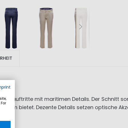
RHEIT
mprint
amauftritte mit maritimen Details. Der Schnitt sorg
ite,
 For
form bietet. Dezente Details setzen optische Akz