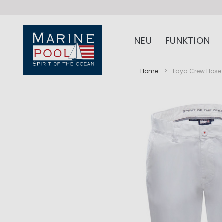
NEU
FUNKTION
Home
Laya Crew Hos
Zum
Zum
Ende
Anfang
der
der
Bildergalerie
Bildergalerie
springen
springen