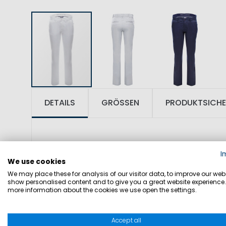
DETAILS
GRÖSSEN
PRODUKTSICHE
SKU: 1003024
I
We use cookies
Klassische Damenhose für Alltag und Te
We may place these for analysis of our visitor data, to improve our webs
show personalised content and to give you a great website experience.
Materialmischung eine angenehme Pass
more information about the cookies we use open the settings.
maritimen Charakter.
Accept all