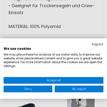
• Geeignet für Trockensegeln und Crew-
Einsatz
MATERIAL: 100% Polyamid
GRÖSSEN
Imprint
We use cookies
We may place these for analysis of our visitor data, to improve our
PRODUKTSICHERHEIT
website, show personalised content and to give you a great website
experience. For more information about the cookies we use open the
settings.
Accept all
DAZU PASST
Deny
No, adjust