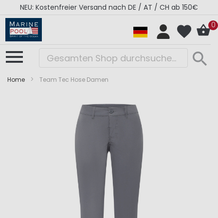
NEU: Kostenfreier Versand nach DE / AT / CH ab 150€
0
Home
Team Tec Hose Damen
Zum
Zum
Ende
Anfang
der
der
Bildergalerie
Bildergalerie
springen
springen