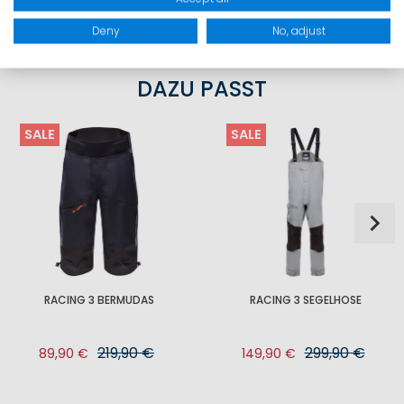
Deny
No, adjust
DAZU PASST
SALE
SALE
RACING 3 BERMUDAS
RACING 3 SEGELHOSE
219,90 €
299,90 €
89,90 €
149,90 €