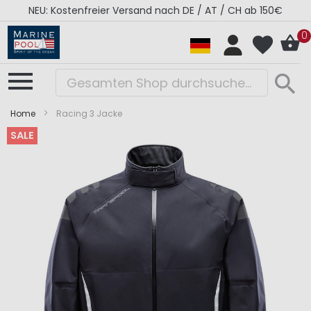
NEU: Kostenfreier Versand nach DE / AT / CH ab 150€
0
Home
Racing 3 Jacke
SALE
Zum
Zum
Ende
Anfang
der
der
Bildergalerie
Bildergalerie
springen
springen