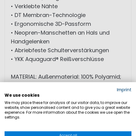
• Verklebte Nähte
• DT Membran-Technologie
• Ergonomische 3D-Passform
• Neopren-Manschetten an Hals und
Handgelenken
• Abriebfeste Schulterverstärkungen
• YKK Aquaguard® Reißverschlüsse
MATERIAL: Außenmaterial: 100% Polyamid;
Beschichtung: 100% Polyurethan; Futter:
Imprint
100% Polyamid
We use cookies
We may place these for analysis of our visitor data, to improve our
website, show personalised content and to give you a great website
experience. For more information about the cookies we use open the
GRÖSSEN
settings.
PRODUKTSICHERHEIT
Accept all