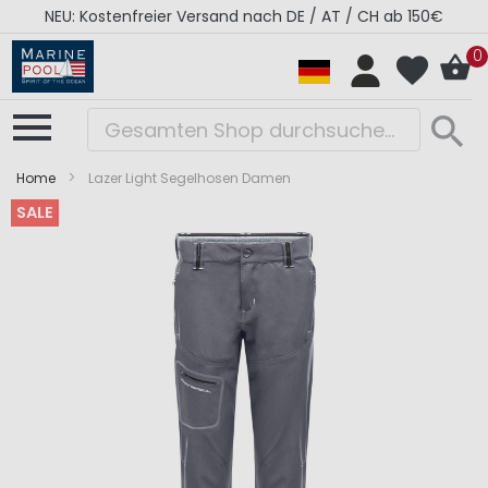
NEU: Kostenfreier Versand nach DE / AT / CH ab 150€
0
Home
Lazer Light Segelhosen Damen
SALE
Zum
Zum
Ende
Anfang
der
der
Bildergalerie
Bildergalerie
springen
springen