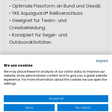
• Optimale Passform an Bund und Gesäß
• YKK Aquaguard® Reißverschluss
• Geeignet für Team- und
Crewbekleidung
• Konzipiert für Segel- und
Outdooraktivitäten
MATERIAL: 91% Polyamid; 9% Elasthan
Imprint
We use cookies
We may place these for analysis of our visitor data, to improve our
GRÖSSEN
website, show personalised content and to give you a great website
experience. For more information about the cookies we use open the
settings.
PRODUKTSICHERHEIT
Accept all
Deny
No, adjust