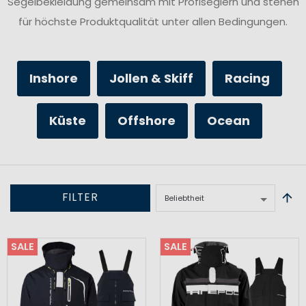
Segelbekleidung gemeinsam mit Profiseglern und stehen
für höchste Produktqualität unter allen Bedingungen.
Inshore
Jollen & Skiff
Racing
Küste
Offshore
Ocean
FILTER
SALE
SALE