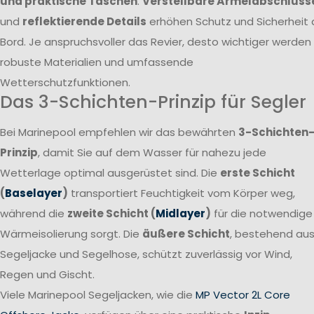
und praktische Taschen
.
Verstellbare Ärmelabschlüss
und
reflektierende Details
erhöhen Schutz und Sicherheit 
Bord. Je anspruchsvoller das Revier, desto wichtiger werden
robuste Materialien und umfassende
Wetterschutzfunktionen.
Das 3-Schichten-Prinzip für Segler
Bei Marinepool empfehlen wir das bewährten
3-Schichten
Prinzip
, damit Sie auf dem Wasser für nahezu jede
Wetterlage optimal ausgerüstet sind. Die
erste Schicht
(
Baselayer
)
transportiert Feuchtigkeit vom Körper weg,
während die
zweite Schicht (
Midlayer
)
für die notwendige
Wärmeisolierung sorgt. Die
äußere Schicht
, bestehend au
Segeljacke und Segelhose, schützt zuverlässig vor Wind,
Regen und Gischt.
Viele Marinepool Segeljacken, wie die
MP Vector 2L Core