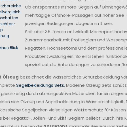
atzbereiche
Ob entspanntes Inshore-Segeln auf Binnengewäs
llvergleich
mehrtägige Offshore-Passagen auf hoher See –
nschaften
jeweiligen Bedingungen abgestimmt sein.
hichten-
ip
Seit über 35 Jahren entwickelt Marinepool hoch
hrung
Zusammenarbeit mit Profiseglern und Wasserspo
inen Blick
Regatten, Hochseetörns und dem professionellen 
Produktentwicklung ein. So entstehen funktional
speziell auf die Anforderungen verschiedener 
ff
Ölzeug
bezeichnet die wasserdichte Schutzbekleidung vo
mplette
Segelbekleidungs Sets
. Moderne Ölzeug Sets schütze
 gleichzeitig durch atmungsaktive Materialien für ein angen
iden sich Ölzeug und Segelbekleidung in Wasserdichtigkeit,
lassische Segeljacken vielseitigen Wetterschutz für Küsten
 bei Regatta-, Jollen- und Skiff-Seglern beliebt. Durch ihr
verschluss bieten die
Spraytops
maximale Bewegungsfreiheit 