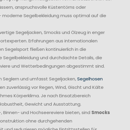
sern, anspruchsvolle Küstentörns oder
 moderne Segelbekleidung muss optimal auf die
wertige Segeljacken, Smocks und Ölzeug in enger
rtexperten. Erfahrungen aus internationalen
Segelsport fließen kontinuierlich in die
e Segelbekleidung und durchdachte Details, die
Reviere und Wetterbedingungen abgestimmt sind.
n Seglern und umfasst Segeljacken,
Segelhosen
n zuverlässig vor Regen, Wind, Gischt und Kälte
ehmes Körperklima. Je nach Einsatzbereich
 Robustheit, Gewicht und Ausstattung.
-, Binnen- und Hochseereviere bieten, sind
Smocks
e Konstruktion ohne durchgehenden
und reduzieren mögliche Eintrittsstellen für