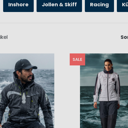
Inshore
Jollen & Skiff
Racing
K
ikel
So
SALE