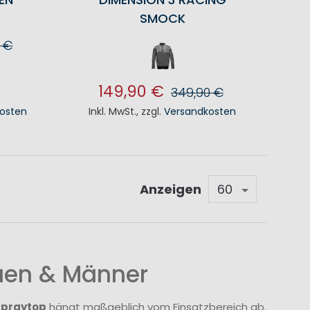
SMOCK
 €
KORB
149,90 €
349,90 €
osten
Inkl. MwSt.
,
zzgl.
Versandkosten
IN DEN WARENKORB
Anzeigen
auen & Männer
Spraytop
hängt maßgeblich vom Einsatzbereich ab.