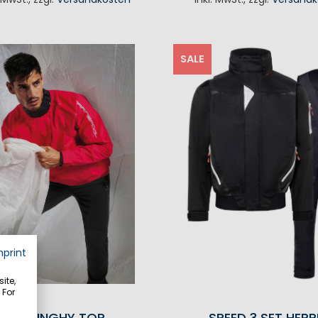
IN DEN WAREN
SALE
mprint
ite,
 For
MP DINGHY TOP
SPEED 3 SET HERR