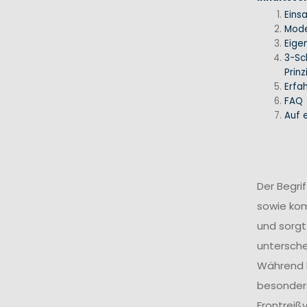
Eins
Mode
Eige
3-Sc
Prinz
Erfa
FAQ
Auf e
Der Begri
sowie ko
und sorgt
untersche
Während k
besonders
Frontreiß