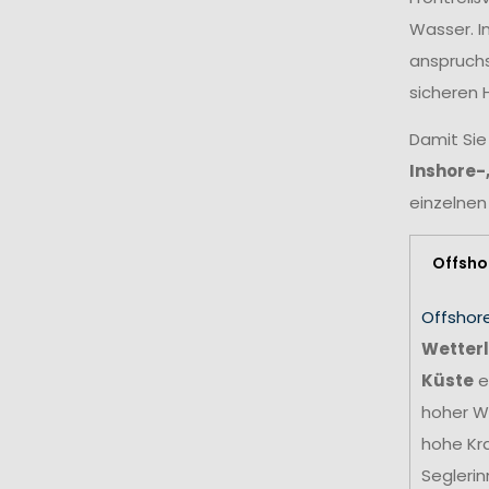
Wasser. I
anspruchs
sicheren 
Damit Sie
Inshore-
einzelnen
Offsho
Offshor
Wetterl
Küste
e
hoher We
hohe Kr
Seglerin