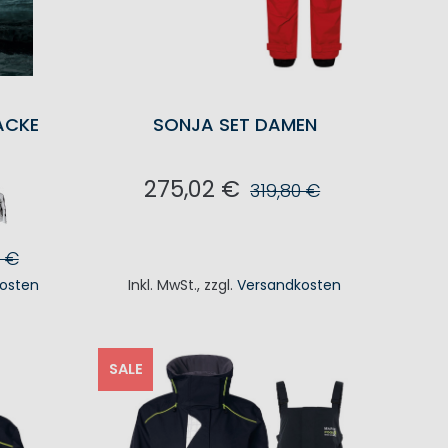
ACKE
SONJA SET DAMEN
275,02 €
319,80 €
IN DEN WARENKORB
0 €
osten
Inkl. MwSt.
,
zzgl.
Versandkosten
KORB
SALE