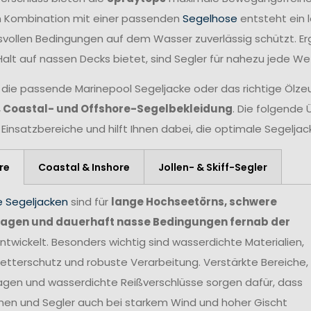
n Kombination mit einer passenden
Segelhose
entsteht ein 
vollen Bedingungen auf dem Wasser zuverlässig schützt. Er
Halt auf nassen Decks bietet, sind Segler für nahezu jede W
 die passende Marinepool Segeljacke oder das richtige Ölzeug
, Coastal- und Offshore-Segelbekleidung
. Die folgende 
 Einsatzbereiche und hilft Ihnen dabei, die optimale Segelja
re
Coastal & Inshore
Jollen- & Skiff-Segler
e Segeljacken
sind für
lange Hochseetörns, schwere
agen und dauerhaft nasse Bedingungen fernab der
ntwickelt. Besonders wichtig sind wasserdichte Materialien,
tterschutz und robuste Verarbeitung. Verstärkte Bereiche,
agen und wasserdichte Reißverschlüsse sorgen dafür, dass
nen und Segler auch bei starkem Wind und hoher Gischt