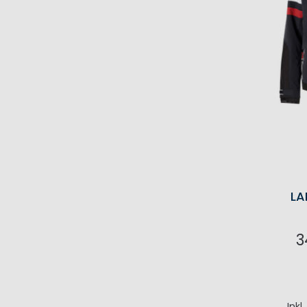
LA
3
I
Inkl