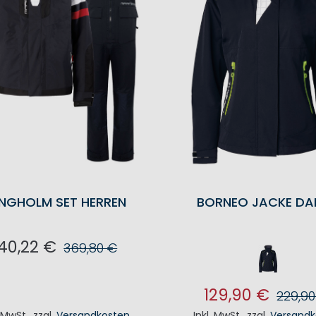
NGHOLM SET HERREN
BORNEO JACKE DA
40,22 €
369,80 €
N DEN WARENKORB
129,90 €
229,90
. MwSt.
,
zzgl.
Versandkosten
Inkl. MwSt.
,
zzgl.
Versandk