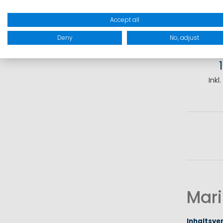
Accept all
Deny
No, adjust
Inkl
I
Mari
Inhaltsve