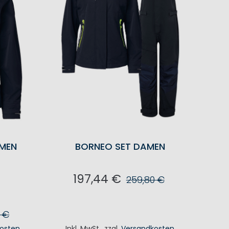
MEN
BORNEO SET DAMEN
197,44 €
259,80 €
IN DEN WARENKORB
 €
osten
Inkl. MwSt.
,
zzgl.
Versandkosten