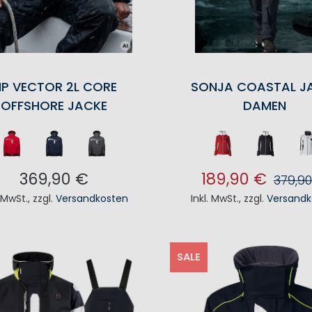
P VECTOR 2L CORE
SONJA COASTAL J
OFFSHORE JACKE
DAMEN
369,90 €
189,90 €
379,9
. MwSt.
,
zzgl.
Versandkosten
Inkl. MwSt.
,
zzgl.
Versandk
N DEN WARENKORB
IN DEN WAREN
SALE