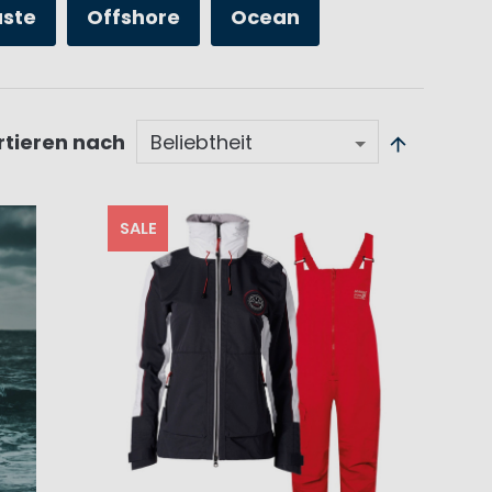
üste
Offshore
Ocean
rtieren nach
SALE