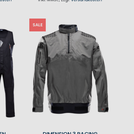
KORB
SALE
EN
DIMENSION 3 RACING