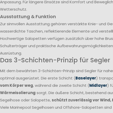
Anpassung. Für längere Einsätze sind Komfort und Beweglich
Wetterschutz.
Ausstattung & Funktion
Zur sinnvollen Ausstattung gehören verstärkte Knie- und G
wasserdichte Taschen, reflektierende Elemente und verstel
Hochwertige Salopetten verfügen zusätzlich über hohe Brust
Schulterträger und praktische Aufbewahrungsmöglichkeiten 
Ausrüstung.
Das 3-Schichten-Prinzip für Segler
Mit dem bewährten 3-Schichten-Prinzip sind Segler für nah
optimal ausgerüstet. Die erste Schicht (
Baselayer
) transpo
vom Körper weg
, während die zweite Schicht (
Midlayer
) f
Wärmeisolierung
sorgt. Die äußere Schicht, bestehend a
Segelhose oder Salopette,
schützt zuverlässig vor Wind,
Viele Marinepool Segelhosen und Offshore-Salopetten sind T