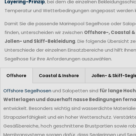
Layering-Prinzip
, bei dem die einzelnen Bekleidungsschic
Temperatur und Wetterbedingungen angepasst werden 
Damit Sie die passende Marinepool Segelhose oder Salopet
finden, unterscheiden wir zwischen
Offshore-, Coastal &
Jollen- und Skiff-Bekleidung
. Die folgende Übersicht ze
Unterschiede der einzelnen Einsatzbereiche und hilft Ihne
Segelhose für Ihre Anforderungen
auszuwählen.
Offshore
Coastal & Inshore
Jollen- & Skiff-Segl
Offshore Segelhosen
und Salopetten sind
für lange Hoc
Wetterlagen und dauerhaft nasse Bedingungen ferna
entwickelt. Besonders wichtig sind wasserdichte Materiali
Strapazierfähigkeit und ein hoher Wetterschutz. Verstärkt
Gesäßbereiche, hoch geschnittene Brustpartien sowie ro
Membransysteme sorgen dafür, dass Seglerinnen und Segl