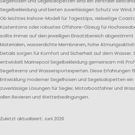
Segelhosen und Segelsalopetten sind ein zentraler Bestand
Segelbekleidung und bieten zuverlässigen Schutz vor Wind, 
Ob leichtes Inshore-Modell für Tagestrips, vielseitige Coast
Küstentörns oder robustes Offshore-Ölzeug für Hochseeab
sollte immer auf den jeweiligen Einsatzbereich abgestimmt 
Materialien, wasserdichte Membranen, hohe Atmungsaktivit
Details sorgen für Komfort und Sicherheit auf dem Wasser. 
entwickelt Marinepool Segelbekleidung gemeinsam mit Profi
Segelteams und Wassersportexperten. Diese Erfahrungen flie
Entwicklung moderner Segelhosen und Segelsalopetten ein
zuverlässige Lösungen für Segler, Motorbootfahrer und Wass
allen Revieren und Wetterbedingungen.
Zuletzt aktualisiert: Juni 2026