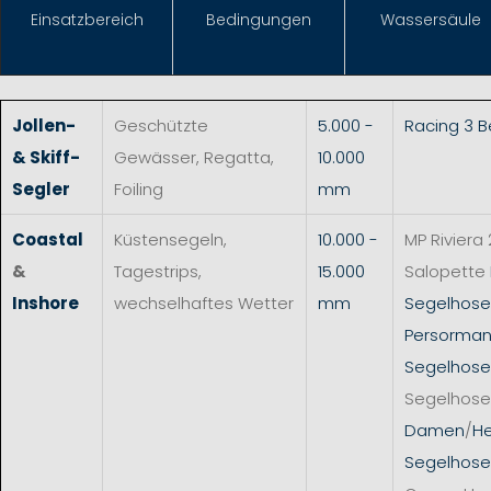
Einsat
zbereich
Bedingungen
Wassersäule
Jollen-
Geschützte
5.000 -
Racing 3 
& Skiff-
Gewässer, Regatta,
10.000
Segler
Foiling
mm
Coastal
Küstensegeln,
10.000 -
MP Riviera 
&
Tagestrips,
15.000
Salopette
Inshore
wechselhaftes Wetter
mm
Segelhos
Persorman
Segelhose
Segelhose
Damen
/
He
Segelhose