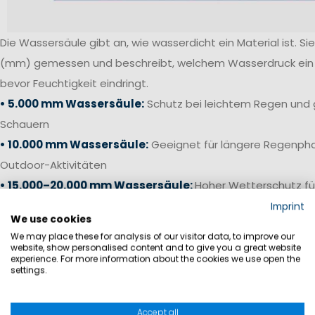
Die Wassersäule gibt an, wie wasserdicht ein Material ist. Sie 
(mm) gemessen und beschreibt, welchem Wasserdruck ein S
bevor Feuchtigkeit eindringt.
• 5.000 mm Wassersäule:
Schutz bei leichtem Regen und 
Schauern
• 10.000 mm Wassersäule:
Geeignet für längere Regenpha
Outdoor-Aktivitäten
• 15.000–20.000 mm Wassersäule:
Hoher Wetterschutz fü
anspruchsvolle Bedingungen
Imprint
We use cookies
• 20.000 mm+ Wassersäule:
Offshore-Niveau für starken 
We may place these for analysis of our visitor data, to improve our
Bedingungen auf See
website, show personalised content and to give you a great website
experience. For more information about the cookies we use open the
settings.
Gerade bei Segelhosen und Salopetten ist neben einer ho
die Verarbeitung entscheidend. Verschweißte Nähte, wass
Accept all