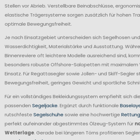
Stellen vor Abrieb. Verstellbare Beinabschlüsse, ergonomi
elastische Trägersysteme sorgen zusätzlich für hohen T
optimale Bewegungsfreiheit.
Je nach Einsatzgebiet unterscheiden sich Segelhosen und 
Wasserdichtigkeit, Materialstärke und Ausstattung. Währ
Binnenreviere oft leichtere Modelle ausreichend sind, ko
besonders robuste Offshore-Salopetten mit maximalem
Einsatz. Für Regattasegler sowie Jollen- und Skiff-Segler
Bewegungsfreiheit, geringes Gewicht und sportliche Schni
Für ein vollständiges Bekleidungssystem empfiehlt sich di
passenden
Segeljacke
. Ergänzt durch funktionale
Baselay
rutschfeste
Segelschuhe
sowie eine hochwertige
Rettun
perfekt aufeinander abgestimmtes Ölzeug-System für
n
Wetterlage
. Gerade bei längeren Törns profitieren Seg