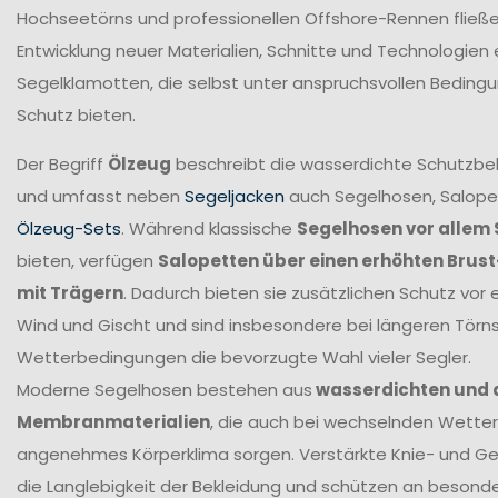
Hochseetörns und professionellen Offshore-Rennen fließen 
Entwicklung neuer Materialien, Schnitte und Technologien 
Segelklamotten, die selbst unter anspruchsvollen Beding
Schutz bieten.
Der Begriff
Ölzeug
beschreibt die wasserdichte Schutzbek
und umfasst neben
Segeljacken
auch Segelhosen, Salope
Ölzeug-Sets
. Während klassische
Segelhosen vor allem 
bieten, verfügen
Salopetten über einen erhöhten Brus
mit Trägern
. Dadurch bieten sie zusätzlichen Schutz vor 
Wind und Gischt und sind insbesondere bei längeren Törn
Wetterbedingungen die bevorzugte Wahl vieler Segler.
Moderne Segelhosen bestehen aus
wasserdichten und
Membranmaterialien
, die auch bei wechselnden Wetter
angenehmes Körperklima sorgen. Verstärkte Knie- und G
die Langlebigkeit der Bekleidung und schützen an beson