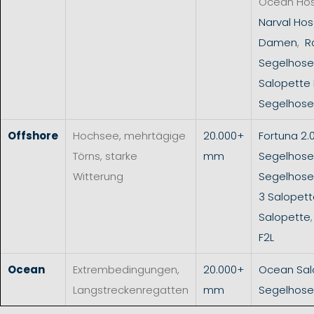
Ocean Ho
Narval Hos
Damen
,
R
Segelhose
Salopette
Segelhose
Offshore
Hochsee, mehrtägige
20.000+
Fortuna 2.
Törns, starke
mm
Segelhose
Witterung
Segelhos
3 Salopet
Salopette
F2L
Ocean
Extrembedingungen,
20.000+
Ocean Sal
Langstreckenregatten
mm
Segelhose