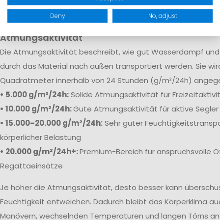
robuste Verstärkungen sorgen dafür, dass Feuchtigkeit selb
Bedingungen zuverlässig draußen bleibt.
Deny
No, adjust
Atmungsaktivität
Die
Atmungsaktivität beschreibt, wie gut Wasserdampf und 
durch das Material nach außen transportiert werden. Sie wi
Quadratmeter innerhalb von 24 Stunden (g/m²/24h) angeg
• 5.000 g/m²/24h:
Solide Atmungsaktivität für Freizeitaktiv
• 10.000 g/m²/24h:
Gute Atmungsaktivität für aktive Segler
• 15.000–20.000 g/m²/24h:
Sehr guter Feuchtigkeitstranspo
körperlicher Belastung
• 20.000 g/m²/24h+:
Premium-Bereich für anspruchsvolle O
Regattaeinsätze
Je höher die Atmungsaktivität, desto besser kann übersch
Feuchtigkeit entweichen. Dadurch bleibt das Körperklima au
Manövern, wechselnden Temperaturen und langen Törns a