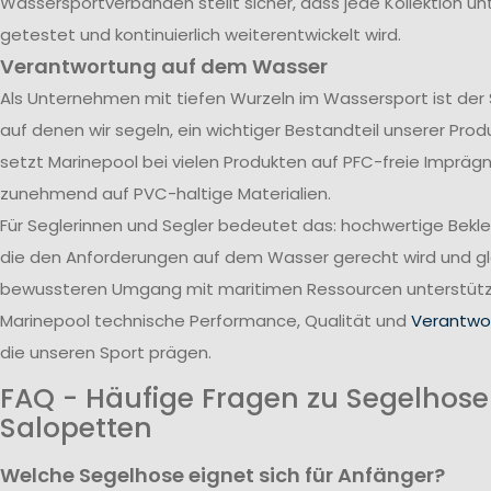
Wassersportverbänden stellt sicher, dass jede Kollektion u
getestet und kontinuierlich weiterentwickelt wird.
Verantwortung auf dem Wasser
Als Unternehmen mit tiefen Wurzeln im Wassersport ist der
auf denen wir segeln, ein wichtiger Bestandteil unserer Pro
setzt Marinepool bei vielen Produkten auf PFC-freie Impräg
zunehmend auf PVC-haltige Materialien.
Für Seglerinnen und Segler bedeutet das: hochwertige Bekl
die den Anforderungen auf dem Wasser gerecht wird und gle
bewussteren Umgang mit maritimen Ressourcen unterstützt
Marinepool technische Performance, Qualität und
Verantwor
die unseren Sport prägen.
FAQ - Häufige Fragen zu Segelhos
Salopetten
Welche Segelhose eignet sich für Anfänger?