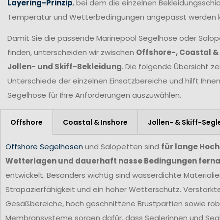
Layering-Prinzip
, bei dem die einzelnen Bekleidungsschic
Temperatur und Wetterbedingungen angepasst werden 
Damit Sie die passende Marinepool Segelhose oder Salopet
finden, unterscheiden wir zwischen
Offshore-, Coastal &
Jollen- und Skiff-Bekleidung
. Die folgende Übersicht ze
Unterschiede der einzelnen Einsatzbereiche und hilft Ihne
Segelhose für Ihre Anforderungen
auszuwählen.
Offshore
Coastal & Inshore
Jollen- & Skiff-Segl
Offshore Segelhosen
und Salopetten sind
für lange Hoc
Wetterlagen und dauerhaft nasse Bedingungen ferna
entwickelt. Besonders wichtig sind wasserdichte Materiali
Strapazierfähigkeit und ein hoher Wetterschutz. Verstärkt
Gesäßbereiche, hoch geschnittene Brustpartien sowie ro
Membransysteme sorgen dafür, dass Seglerinnen und Segl