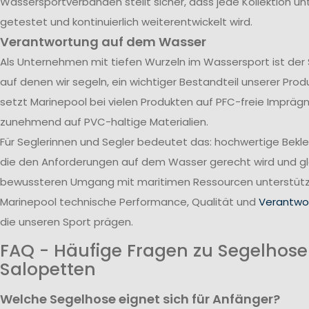
Wassersportverbänden stellt sicher, dass jede Kollektion u
getestet und kontinuierlich weiterentwickelt wird.
Verantwortung auf dem Wasser
Als Unternehmen mit tiefen Wurzeln im Wassersport ist der
auf denen wir segeln, ein wichtiger Bestandteil unserer Pro
setzt Marinepool bei vielen Produkten auf PFC-freie Impräg
zunehmend auf PVC-haltige Materialien.
Für Seglerinnen und Segler bedeutet das: hochwertige Bekl
die den Anforderungen auf dem Wasser gerecht wird und gle
bewussteren Umgang mit maritimen Ressourcen unterstützt
Marinepool technische Performance, Qualität und
Verantwor
die unseren Sport prägen.
FAQ - Häufige Fragen zu Segelhos
Salopetten
Welche Segelhose eignet sich für Anfänger?