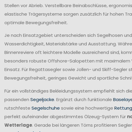
Stellen vor Abrieb. Verstellbare Beinabschlüsse, ergonomi
elastische Trägersysteme sorgen zusätzlich für hohen T
optimale Bewegungsfreiheit.
Je nach Einsatzgebiet unterscheiden sich Segelhosen und 
Wasserdichtigkeit, Materialstärke und Ausstattung. Währ
Binnenreviere oft leichtere Modelle ausreichend sind, ko
besonders robuste Offshore-Salopetten mit maximalem
Einsatz. Für Regattasegler sowie Jollen- und Skiff-Segler
Bewegungsfreiheit, geringes Gewicht und sportliche Schni
Für ein vollständiges Bekleidungssystem empfiehlt sich di
passenden
Segeljacke
. Ergänzt durch funktionale
Baselay
rutschfeste
Segelschuhe
sowie eine hochwertige
Rettun
perfekt aufeinander abgestimmtes Ölzeug-System für
n
Wetterlage
. Gerade bei längeren Törns profitieren Seg