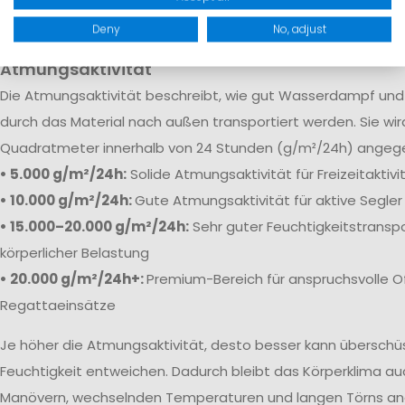
robuste Verstärkungen sorgen dafür, dass Feuchtigkeit selb
Bedingungen zuverlässig draußen bleibt.
Deny
No, adjust
Atmungsaktivität
Die
Atmungsaktivität beschreibt, wie gut Wasserdampf und 
durch das Material nach außen transportiert werden. Sie wi
Quadratmeter innerhalb von 24 Stunden (g/m²/24h) angeg
• 5.000 g/m²/24h:
Solide Atmungsaktivität für Freizeitaktiv
• 10.000 g/m²/24h:
Gute Atmungsaktivität für aktive Segler
• 15.000–20.000 g/m²/24h:
Sehr guter Feuchtigkeitstranspo
körperlicher Belastung
• 20.000 g/m²/24h+:
Premium-Bereich für anspruchsvolle O
Regattaeinsätze
Je höher die Atmungsaktivität, desto besser kann übersch
Feuchtigkeit entweichen. Dadurch bleibt das Körperklima au
Manövern, wechselnden Temperaturen und langen Törns a