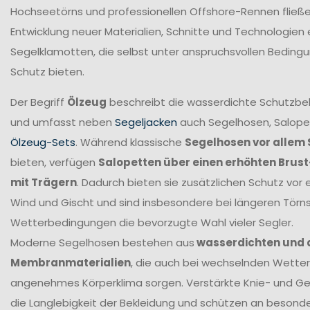
Hochseetörns und professionellen Offshore-Rennen fließen 
Entwicklung neuer Materialien, Schnitte und Technologien 
Segelklamotten, die selbst unter anspruchsvollen Beding
Schutz bieten.
Der Begriff
Ölzeug
beschreibt die wasserdichte Schutzbek
und umfasst neben
Segeljacken
auch Segelhosen, Salope
Ölzeug-Sets
. Während klassische
Segelhosen vor allem 
bieten, verfügen
Salopetten über einen erhöhten Brus
mit Trägern
. Dadurch bieten sie zusätzlichen Schutz vor 
Wind und Gischt und sind insbesondere bei längeren Törn
Wetterbedingungen die bevorzugte Wahl vieler Segler.
Moderne Segelhosen bestehen aus
wasserdichten und
Membranmaterialien
, die auch bei wechselnden Wetter
angenehmes Körperklima sorgen. Verstärkte Knie- und G
die Langlebigkeit der Bekleidung und schützen an beson