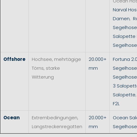
Ocean Ho
Narval Hos
Damen
,
R
Segelhose
Salopette
Segelhose
Offshore
Hochsee, mehrtägige
20.000+
Fortuna 2.
Törns, starke
mm
Segelhose
Witterung
Segelhos
3 Salopet
Salopette
F2L
Ocean
Extrembedingungen,
20.000+
Ocean Sal
Langstreckenregatten
mm
Segelhose