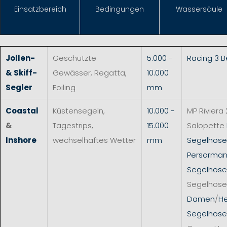
Einsat
zbereich
Bedingungen
Wassersäule
Jollen-
Geschützte
5.000 -
Racing 3 
& Skiff-
Gewässer, Regatta,
10.000
Segler
Foiling
mm
Coastal
Küstensegeln,
10.000 -
MP Riviera 
&
Tagestrips,
15.000
Salopette
Inshore
wechselhaftes Wetter
mm
Segelhos
Persorman
Segelhose
Segelhose
Damen
/
He
Segelhose