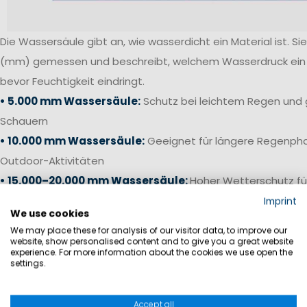
Die Wassersäule gibt an, wie wasserdicht ein Material ist. Sie 
(mm) gemessen und beschreibt, welchem Wasserdruck ein S
bevor Feuchtigkeit eindringt.
• 5.000 mm Wassersäule:
Schutz bei leichtem Regen und 
Schauern
• 10.000 mm Wassersäule:
Geeignet für längere Regenpha
Outdoor-Aktivitäten
• 15.000–20.000 mm Wassersäule:
Hoher Wetterschutz fü
anspruchsvolle Bedingungen
Imprint
We use cookies
• 20.000 mm+ Wassersäule:
Offshore-Niveau für starken 
We may place these for analysis of our visitor data, to improve our
Bedingungen auf See
website, show personalised content and to give you a great website
experience. For more information about the cookies we use open the
settings.
Gerade bei Segelhosen und Salopetten ist neben einer ho
die Verarbeitung entscheidend. Verschweißte Nähte, wass
Accept all