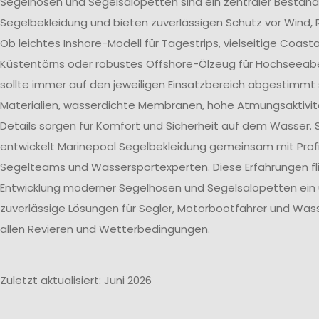
Segelhosen und Segelsalopetten sind ein zentraler Bestand
Segelbekleidung und bieten zuverlässigen Schutz vor Wind, 
Ob leichtes Inshore-Modell für Tagestrips, vielseitige Coast
Küstentörns oder robustes Offshore-Ölzeug für Hochseeab
sollte immer auf den jeweiligen Einsatzbereich abgestimmt 
Materialien, wasserdichte Membranen, hohe Atmungsaktivit
Details sorgen für Komfort und Sicherheit auf dem Wasser. 
entwickelt Marinepool Segelbekleidung gemeinsam mit Profi
Segelteams und Wassersportexperten. Diese Erfahrungen flie
Entwicklung moderner Segelhosen und Segelsalopetten ein
zuverlässige Lösungen für Segler, Motorbootfahrer und Wass
allen Revieren und Wetterbedingungen.
Zuletzt aktualisiert: Juni 2026