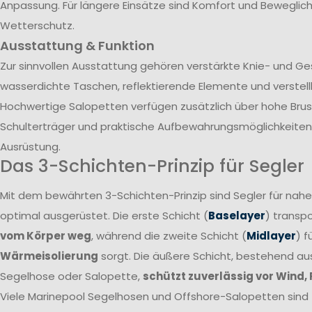
Anpassung. Für längere Einsätze sind Komfort und Beweglich
Wetterschutz.
Ausstattung & Funktion
Zur sinnvollen Ausstattung gehören verstärkte Knie- und G
wasserdichte Taschen, reflektierende Elemente und verstel
Hochwertige Salopetten verfügen zusätzlich über hohe Brust
Schulterträger und praktische Aufbewahrungsmöglichkeiten 
Ausrüstung.
Das 3-Schichten-Prinzip für Segler
Mit dem bewährten 3-Schichten-Prinzip sind Segler für nah
optimal ausgerüstet. Die erste Schicht (
Baselayer
) transpo
vom Körper weg
, während die zweite Schicht (
Midlayer
) f
Wärmeisolierung
sorgt. Die äußere Schicht, bestehend a
Segelhose oder Salopette,
schützt zuverlässig vor Wind,
Viele Marinepool Segelhosen und Offshore-Salopetten sind T