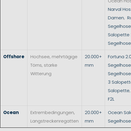
Ocean Ho
Narval Hos
Damen
,
R
Segelhose
Salopette
Segelhose
Offshore
Hochsee, mehrtägige
20.000+
Fortuna 2.
Törns, starke
mm
Segelhose
Witterung
Segelhos
3 Salopet
Salopette
F2L
Ocean
Extrembedingungen,
20.000+
Ocean Sal
Langstreckenregatten
mm
Segelhose