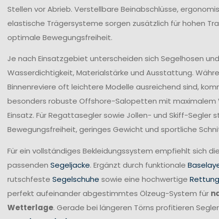
Stellen vor Abrieb. Verstellbare Beinabschlüsse, ergonomi
elastische Trägersysteme sorgen zusätzlich für hohen T
optimale Bewegungsfreiheit.
Je nach Einsatzgebiet unterscheiden sich Segelhosen und 
Wasserdichtigkeit, Materialstärke und Ausstattung. Währ
Binnenreviere oft leichtere Modelle ausreichend sind, ko
besonders robuste Offshore-Salopetten mit maximalem
Einsatz. Für Regattasegler sowie Jollen- und Skiff-Segler
Bewegungsfreiheit, geringes Gewicht und sportliche Schni
Für ein vollständiges Bekleidungssystem empfiehlt sich di
passenden
Segeljacke
. Ergänzt durch funktionale
Baselay
rutschfeste
Segelschuhe
sowie eine hochwertige
Rettun
perfekt aufeinander abgestimmtes Ölzeug-System für
n
Wetterlage
. Gerade bei längeren Törns profitieren Seg