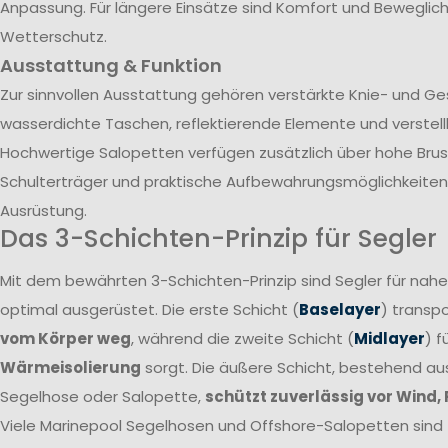
Anpassung. Für längere Einsätze sind Komfort und Beweglich
Wetterschutz.
Ausstattung & Funktion
Zur sinnvollen Ausstattung gehören verstärkte Knie- und G
wasserdichte Taschen, reflektierende Elemente und verstel
Hochwertige Salopetten verfügen zusätzlich über hohe Brust
Schulterträger und praktische Aufbewahrungsmöglichkeiten 
Ausrüstung.
Das 3-Schichten-Prinzip für Segler
Mit dem bewährten 3-Schichten-Prinzip sind Segler für nah
optimal ausgerüstet. Die erste Schicht (
Baselayer
) transpo
vom Körper weg
, während die zweite Schicht (
Midlayer
) f
Wärmeisolierung
sorgt. Die äußere Schicht, bestehend a
Segelhose oder Salopette,
schützt zuverlässig vor Wind,
Viele Marinepool Segelhosen und Offshore-Salopetten sind T