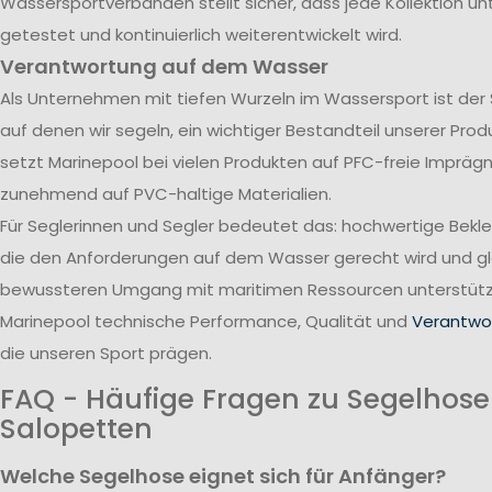
Wassersportverbänden stellt sicher, dass jede Kollektion u
getestet und kontinuierlich weiterentwickelt wird.
Verantwortung auf dem Wasser
Als Unternehmen mit tiefen Wurzeln im Wassersport ist der
auf denen wir segeln, ein wichtiger Bestandteil unserer Pro
setzt Marinepool bei vielen Produkten auf PFC-freie Impräg
zunehmend auf PVC-haltige Materialien.
Für Seglerinnen und Segler bedeutet das: hochwertige Bekl
die den Anforderungen auf dem Wasser gerecht wird und gle
bewussteren Umgang mit maritimen Ressourcen unterstützt
Marinepool technische Performance, Qualität und
Verantwor
die unseren Sport prägen.
FAQ - Häufige Fragen zu Segelhos
Salopetten
Welche Segelhose eignet sich für Anfänger?