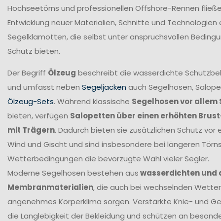
Hochseetörns und professionellen Offshore-Rennen fließen 
Entwicklung neuer Materialien, Schnitte und Technologien 
Segelklamotten, die selbst unter anspruchsvollen Beding
Schutz bieten.
Der Begriff
Ölzeug
beschreibt die wasserdichte Schutzbek
und umfasst neben
Segeljacken
auch Segelhosen, Salope
Ölzeug-Sets
. Während klassische
Segelhosen vor allem 
bieten, verfügen
Salopetten über einen erhöhten Brus
mit Trägern
. Dadurch bieten sie zusätzlichen Schutz vor 
Wind und Gischt und sind insbesondere bei längeren Törn
Wetterbedingungen die bevorzugte Wahl vieler Segler.
Moderne Segelhosen bestehen aus
wasserdichten und
Membranmaterialien
, die auch bei wechselnden Wetter
angenehmes Körperklima sorgen. Verstärkte Knie- und G
die Langlebigkeit der Bekleidung und schützen an beson