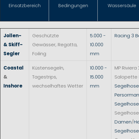
Einsat
zbereich
Bedingungen
Wassersäule
Jollen-
Geschützte
5.000 -
Racing 3 
& Skiff-
Gewässer, Regatta,
10.000
Segler
Foiling
mm
Coastal
Küstensegeln,
10.000 -
MP Riviera 
&
Tagestrips,
15.000
Salopette
Inshore
wechselhaftes Wetter
mm
Segelhos
Persorman
Segelhose
Segelhose
Damen
/
He
Segelhose