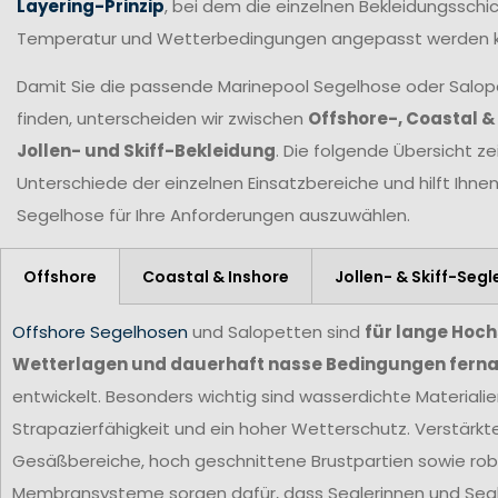
Layering-Prinzip
, bei dem die einzelnen Bekleidungsschic
Temperatur und Wetterbedingungen angepasst werden 
Damit Sie die passende Marinepool Segelhose oder Salopet
finden, unterscheiden wir zwischen
Offshore-, Coastal &
Jollen- und Skiff-Bekleidung
. Die folgende Übersicht ze
Unterschiede der einzelnen Einsatzbereiche und hilft Ihne
Segelhose für Ihre Anforderungen
auszuwählen.
Offshore
Coastal & Inshore
Jollen- & Skiff-Segl
Offshore Segelhosen
und Salopetten sind
für lange Hoc
Wetterlagen und dauerhaft nasse Bedingungen ferna
entwickelt. Besonders wichtig sind wasserdichte Materiali
Strapazierfähigkeit und ein hoher Wetterschutz. Verstärkt
Gesäßbereiche, hoch geschnittene Brustpartien sowie ro
Membransysteme sorgen dafür, dass Seglerinnen und Segl