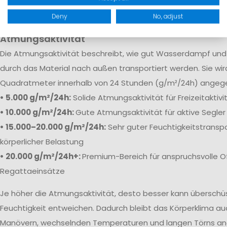
robuste Verstärkungen sorgen dafür, dass Feuchtigkeit selb
Bedingungen zuverlässig draußen bleibt.
Deny
No, adjust
Atmungsaktivität
Die
Atmungsaktivität beschreibt, wie gut Wasserdampf und 
durch das Material nach außen transportiert werden. Sie wi
Quadratmeter innerhalb von 24 Stunden (g/m²/24h) angeg
• 5.000 g/m²/24h:
Solide Atmungsaktivität für Freizeitaktiv
• 10.000 g/m²/24h:
Gute Atmungsaktivität für aktive Segler
• 15.000–20.000 g/m²/24h:
Sehr guter Feuchtigkeitstranspo
körperlicher Belastung
• 20.000 g/m²/24h+:
Premium-Bereich für anspruchsvolle O
Regattaeinsätze
Je höher die Atmungsaktivität, desto besser kann übersch
Feuchtigkeit entweichen. Dadurch bleibt das Körperklima au
Manövern, wechselnden Temperaturen und langen Törns a