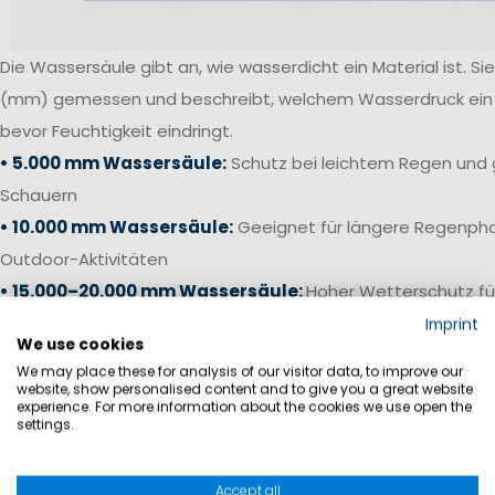
Die Wassersäule gibt an, wie wasserdicht ein Material ist. Sie 
(mm) gemessen und beschreibt, welchem Wasserdruck ein S
bevor Feuchtigkeit eindringt.
• 5.000 mm Wassersäule:
Schutz bei leichtem Regen und 
Schauern
• 10.000 mm Wassersäule:
Geeignet für längere Regenpha
Outdoor-Aktivitäten
• 15.000–20.000 mm Wassersäule:
Hoher Wetterschutz fü
anspruchsvolle Bedingungen
Imprint
We use cookies
• 20.000 mm+ Wassersäule:
Offshore-Niveau für starken 
We may place these for analysis of our visitor data, to improve our
Bedingungen auf See
website, show personalised content and to give you a great website
experience. For more information about the cookies we use open the
settings.
Gerade bei Segelhosen und Salopetten ist neben einer ho
die Verarbeitung entscheidend. Verschweißte Nähte, wass
Accept all