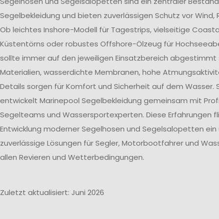
Segelhosen und Segelsalopetten sind ein zentraler Bestand
Segelbekleidung und bieten zuverlässigen Schutz vor Wind, 
Ob leichtes Inshore-Modell für Tagestrips, vielseitige Coast
Küstentörns oder robustes Offshore-Ölzeug für Hochseeab
sollte immer auf den jeweiligen Einsatzbereich abgestimmt 
Materialien, wasserdichte Membranen, hohe Atmungsaktivit
Details sorgen für Komfort und Sicherheit auf dem Wasser. 
entwickelt Marinepool Segelbekleidung gemeinsam mit Profi
Segelteams und Wassersportexperten. Diese Erfahrungen flie
Entwicklung moderner Segelhosen und Segelsalopetten ein
zuverlässige Lösungen für Segler, Motorbootfahrer und Wass
allen Revieren und Wetterbedingungen.
Zuletzt aktualisiert: Juni 2026