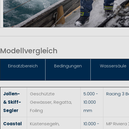
Modellvergleich
Einsat
zbereich
Bedingungen
Wassersäule
Jollen-
Geschützte
5.000 -
Racing 3 
& Skiff-
Gewässer, Regatta,
10.000
Segler
Foiling
mm
Coastal
Küstensegeln,
10.000 -
MP Riviera 