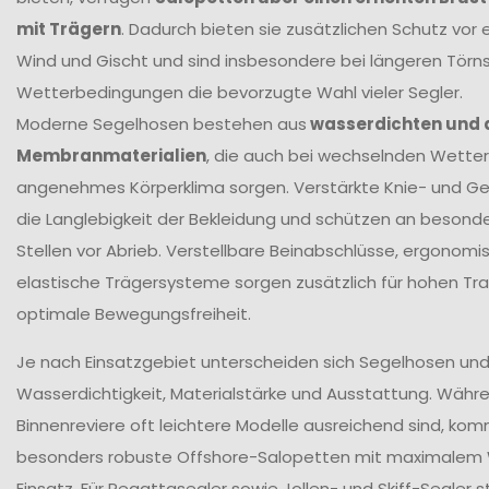
mit Trägern
. Dadurch bieten sie zusätzlichen Schutz vor 
Wind und Gischt und sind insbesondere bei längeren Törn
Wetterbedingungen die bevorzugte Wahl vieler Segler.
Moderne Segelhosen bestehen aus
wasserdichten und
Membranmaterialien
, die auch bei wechselnden Wetter
angenehmes Körperklima sorgen. Verstärkte Knie- und G
die Langlebigkeit der Bekleidung und schützen an beson
Stellen vor Abrieb. Verstellbare Beinabschlüsse, ergonomi
elastische Trägersysteme sorgen zusätzlich für hohen T
optimale Bewegungsfreiheit.
Je nach Einsatzgebiet unterscheiden sich Segelhosen und 
Wasserdichtigkeit, Materialstärke und Ausstattung. Währ
Binnenreviere oft leichtere Modelle ausreichend sind, ko
besonders robuste Offshore-Salopetten mit maximalem
Einsatz. Für Regattasegler sowie Jollen- und Skiff-Segler