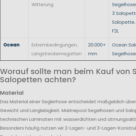
Witterung
Segelhos
3 Salopet
Salopette
F2L
Ocean
Extrembedingungen,
20.000+
Ocean Sal
Langstreckenregatten
mm
Segelhose
Worauf sollte man beim Kauf von 
Salopetten achten?
Material
Das Material einer Seglerhose entscheidet maßgeblich über
Gewicht und Langlebigkeit. Marinepool Segelhosen und Sal
technischen Laminaten mit wasserdichten und atmungsak
Besonders häufig nutzen wir 2-Lagen- und 3-Lagen-Konstrukt