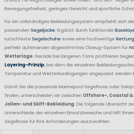
Bewegungsfreiheit, geringes Gewicht und sportliche Schni
Für ein vollständiges Bekleidungssystem empfiehlt sich di
passenden
Segeljacke
. Ergänzt durch funktionale
Baselay
rutschfeste
Segelschuhe
sowie eine hochwertige
Rettun
perfekt aufeinander abgestimmtes Ölzeug-System für
n
Wetterlage
. Gerade bei längeren Törns profitieren Seg
Layering-Prinzip
, bei dem die einzelnen Bekleidungsschic
Temperatur und Wetterbedingungen angepasst werden 
Damit Sie die passende Marinepool Segelhose oder Salopet
finden, unterscheiden wir zwischen
Offshore-, Coastal &
Jollen- und Skiff-Bekleidung
. Die folgende Übersicht ze
Unterschiede der einzelnen Einsatzbereiche und hilft Ihne
Segelhose für Ihre Anforderungen
auszuwählen.