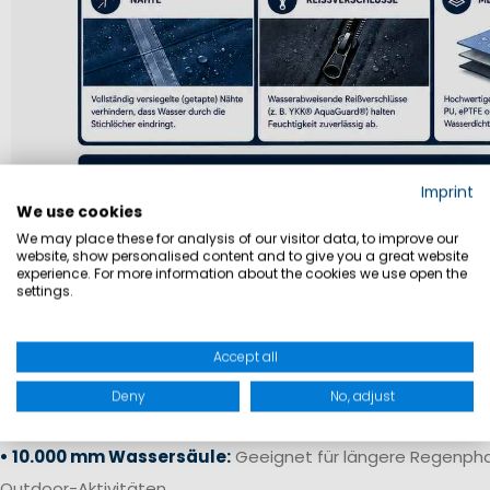
Imprint
We use cookies
We may place these for analysis of our visitor data, to improve our
website, show personalised content and to give you a great website
experience. For more information about the cookies we use open the
settings.
Die Wassersäule gibt an, wie wasserdicht ein Material ist. Sie 
(mm) gemessen und beschreibt, welchem Wasserdruck ein S
Accept all
bevor Feuchtigkeit eindringt.
• 5.000 mm Wassersäule:
Schutz bei leichtem Regen und 
Deny
No, adjust
Schauern
• 10.000 mm Wassersäule:
Geeignet für längere Regenpha
Outdoor-Aktivitäten