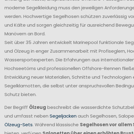
moderne Segelkleidung muss den jeweiligen Anforderung
werden. Hochwertige Segelhosen schützen zuverlässig vor
und Kälte und sorgen gleichzeitig für ausreichend Bewegun
Manövern an Bord.
Seit über 35 Jahren entwickelt Marinepool funktionale Se
und Ölzeug in enger Zusammenarbeit mit Profiseglern, H
Wassersportexperten. Die Erfahrungen aus internationale
Hochseetörns und professionellen Offshore-Rennen fließen 
Entwicklung neuer Materialien, Schnitte und Technologien 
Segelklamotten, die selbst unter anspruchsvollen Beding
Schutz bieten.
Der Begriff
Ölzeug
beschreibt die wasserdichte Schutzbek
und umfasst neben
Segeljacken
auch Segelhosen, Salope
Ölzeug-Sets
. Während klassische
Segelhosen vor allem 
bieten, verfügen
Salopetten über einen erhöhten Brus