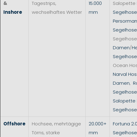
&
Tagestrips,
15.000
Salopette
Inshore
wechselhaftes Wetter
mm
Segelhos
Persorman
Segelhose
Segelhose
Damen
/
He
Segelhose
Ocean Ho
Narval Hos
Damen
,
R
Segelhose
Salopette
Segelhose
Offshore
Hochsee, mehrtägige
20.000+
Fortuna 2.
Törns, starke
mm
Segelhose