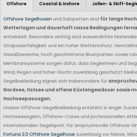
Offshore
Coastal & Inshore
Jollen- & Skiff-Segl
Offshore Segelhosen
und Salopetten sind
für lange Hoc
Wetterlagen und dauerhaft nasse Bedingungen ferna
entwickelt. Besonders wichtig sind wasserdichte Materiali
Strapazierfähigkeit und ein hoher Wetterschutz. Verstärkt
Gesäßbereiche, hoch geschnittene Brustpartien sowie ro
Membransysteme sorgen dafür, dass Seglerinnen und Segl
Wind, Regen und hoher Gischt zuverlässig geschützt bleib
Segelbekleidung eignet sich insbesondere für
anspruchsvo
Nordsee, Ostsee und offene Küstengewässer sowie m
Hochseepassagen.
Unsere Offshore-Segelbekleidung entsteht in enger Zus
Hochseeseglern, Offshore-Crews und professionellen Ath
internationalen Segelsport. Für anspruchsvolle Offshore-Ei
Fortuna 2.0 Offshore Segelhose
zuverlässig vor Nässe, Win