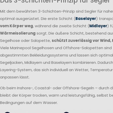
Das 3-Schichten-Prinzip für Segler
Mit dem bewährten 3-Schichten-Prinzip sind Segler für nah
optimal ausgerüstet. Die erste Schicht (
Baselayer
) transpo
vom Körper weg
, während die zweite Schicht (
Midlayer
) f
Wärmeisolierung
sorgt. Die äußere Schicht, bestehend a
Segelhose oder Salopette,
schützt zuverlässig vor Wind,
Viele Marinepool Segelhosen und Offshore-Salopetten sind T
abgestimmten Bekleidungssystems und lassen sich optima
Segeljacken, Midlayern und Baselayern kombinieren. Dadurch 
Layering-System, das sich individuell an Wetter, Temperatur
anpassen lässt.
Ob beim Inshore-, Coastal- oder Offshore-Segeln – durch 
bleibt der Körper trocken, warm und leistungsfähig, selbst 
Bedingungen auf dem Wasser.