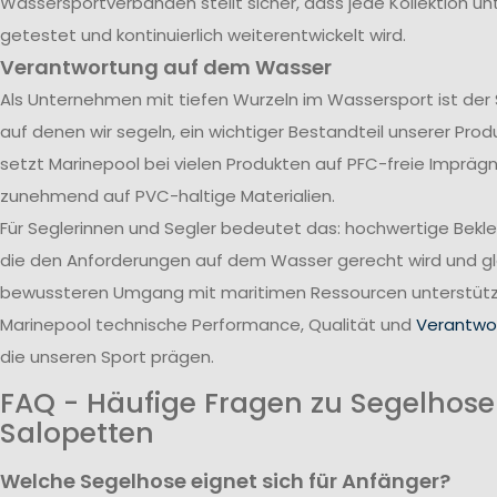
Wassersportverbänden stellt sicher, dass jede Kollektion u
getestet und kontinuierlich weiterentwickelt wird.
Verantwortung auf dem Wasser
Als Unternehmen mit tiefen Wurzeln im Wassersport ist der
auf denen wir segeln, ein wichtiger Bestandteil unserer Pro
setzt Marinepool bei vielen Produkten auf PFC-freie Impräg
zunehmend auf PVC-haltige Materialien.
Für Seglerinnen und Segler bedeutet das: hochwertige Bekl
die den Anforderungen auf dem Wasser gerecht wird und gle
bewussteren Umgang mit maritimen Ressourcen unterstützt
Marinepool technische Performance, Qualität und
Verantwor
die unseren Sport prägen.
FAQ - Häufige Fragen zu Segelhos
Salopetten
Welche Segelhose eignet sich für Anfänger?