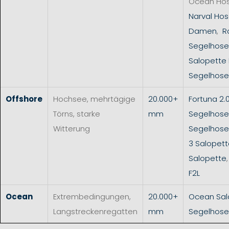
Ocean Ho
Narval Hos
Damen
,
R
Segelhose
Salopette
Segelhose
Offshore
Hochsee, mehrtägige
20.000+
Fortuna 2.
Törns, starke
mm
Segelhose
Witterung
Segelhos
3 Salopet
Salopette
F2L
Ocean
Extrembedingungen,
20.000+
Ocean Sal
Langstreckenregatten
mm
Segelhose