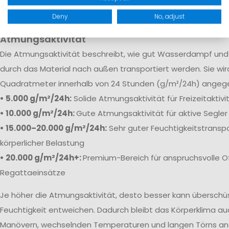
robuste Verstärkungen sorgen dafür, dass Feuchtigkeit selb
Bedingungen zuverlässig draußen bleibt.
Deny
No, adjust
Atmungsaktivität
Die
Atmungsaktivität beschreibt, wie gut Wasserdampf und 
durch das Material nach außen transportiert werden. Sie wi
Quadratmeter innerhalb von 24 Stunden (g/m²/24h) angeg
• 5.000 g/m²/24h:
Solide Atmungsaktivität für Freizeitaktiv
• 10.000 g/m²/24h:
Gute Atmungsaktivität für aktive Segler
• 15.000–20.000 g/m²/24h:
Sehr guter Feuchtigkeitstranspo
körperlicher Belastung
• 20.000 g/m²/24h+:
Premium-Bereich für anspruchsvolle O
Regattaeinsätze
Je höher die Atmungsaktivität, desto besser kann übersch
Feuchtigkeit entweichen. Dadurch bleibt das Körperklima au
Manövern, wechselnden Temperaturen und langen Törns a