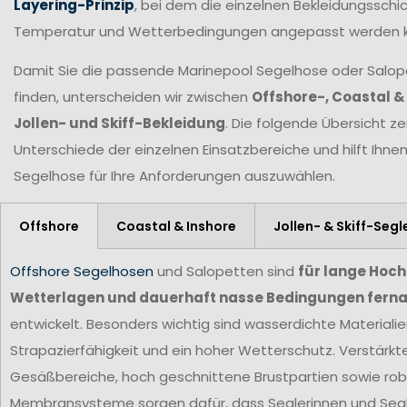
Layering-Prinzip
, bei dem die einzelnen Bekleidungsschic
Temperatur und Wetterbedingungen angepasst werden 
Damit Sie die passende Marinepool Segelhose oder Salopet
finden, unterscheiden wir zwischen
Offshore-, Coastal &
Jollen- und Skiff-Bekleidung
. Die folgende Übersicht ze
Unterschiede der einzelnen Einsatzbereiche und hilft Ihne
Segelhose für Ihre Anforderungen
auszuwählen.
Offshore
Coastal & Inshore
Jollen- & Skiff-Segl
Offshore Segelhosen
und Salopetten sind
für lange Hoc
Wetterlagen und dauerhaft nasse Bedingungen ferna
entwickelt. Besonders wichtig sind wasserdichte Materiali
Strapazierfähigkeit und ein hoher Wetterschutz. Verstärkt
Gesäßbereiche, hoch geschnittene Brustpartien sowie ro
Membransysteme sorgen dafür, dass Seglerinnen und Segl