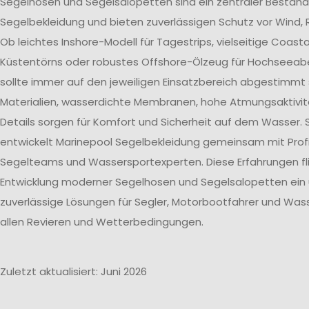
Segelhosen und Segelsalopetten sind ein zentraler Bestand
Segelbekleidung und bieten zuverlässigen Schutz vor Wind, 
Ob leichtes Inshore-Modell für Tagestrips, vielseitige Coast
Küstentörns oder robustes Offshore-Ölzeug für Hochseeab
sollte immer auf den jeweiligen Einsatzbereich abgestimmt 
Materialien, wasserdichte Membranen, hohe Atmungsaktivit
Details sorgen für Komfort und Sicherheit auf dem Wasser. 
entwickelt Marinepool Segelbekleidung gemeinsam mit Profi
Segelteams und Wassersportexperten. Diese Erfahrungen flie
Entwicklung moderner Segelhosen und Segelsalopetten ein
zuverlässige Lösungen für Segler, Motorbootfahrer und Wass
allen Revieren und Wetterbedingungen.
Zuletzt aktualisiert: Juni 2026