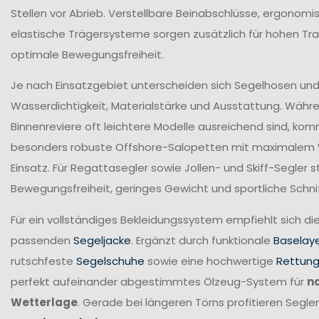
Stellen vor Abrieb. Verstellbare Beinabschlüsse, ergonomi
elastische Trägersysteme sorgen zusätzlich für hohen T
optimale Bewegungsfreiheit.
Je nach Einsatzgebiet unterscheiden sich Segelhosen und 
Wasserdichtigkeit, Materialstärke und Ausstattung. Währ
Binnenreviere oft leichtere Modelle ausreichend sind, ko
besonders robuste Offshore-Salopetten mit maximalem
Einsatz. Für Regattasegler sowie Jollen- und Skiff-Segler
Bewegungsfreiheit, geringes Gewicht und sportliche Schni
Für ein vollständiges Bekleidungssystem empfiehlt sich di
passenden
Segeljacke
. Ergänzt durch funktionale
Baselay
rutschfeste
Segelschuhe
sowie eine hochwertige
Rettun
perfekt aufeinander abgestimmtes Ölzeug-System für
n
Wetterlage
. Gerade bei längeren Törns profitieren Seg