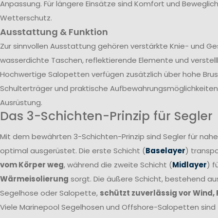
Anpassung. Für längere Einsätze sind Komfort und Beweglich
Wetterschutz.
Ausstattung & Funktion
Zur sinnvollen Ausstattung gehören verstärkte Knie- und G
wasserdichte Taschen, reflektierende Elemente und verstel
Hochwertige Salopetten verfügen zusätzlich über hohe Brust
Schulterträger und praktische Aufbewahrungsmöglichkeiten 
Ausrüstung.
Das 3-Schichten-Prinzip für Segler
Mit dem bewährten 3-Schichten-Prinzip sind Segler für nah
optimal ausgerüstet. Die erste Schicht (
Baselayer
) transpo
vom Körper weg
, während die zweite Schicht (
Midlayer
) f
Wärmeisolierung
sorgt. Die äußere Schicht, bestehend a
Segelhose oder Salopette,
schützt zuverlässig vor Wind,
Viele Marinepool Segelhosen und Offshore-Salopetten sind T