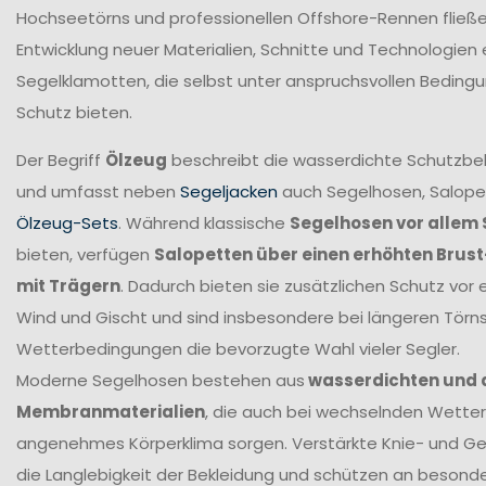
Hochseetörns und professionellen Offshore-Rennen fließen 
Entwicklung neuer Materialien, Schnitte und Technologien 
Segelklamotten, die selbst unter anspruchsvollen Beding
Schutz bieten.
Der Begriff
Ölzeug
beschreibt die wasserdichte Schutzbek
und umfasst neben
Segeljacken
auch Segelhosen, Salope
Ölzeug-Sets
. Während klassische
Segelhosen vor allem 
bieten, verfügen
Salopetten über einen erhöhten Brus
mit Trägern
. Dadurch bieten sie zusätzlichen Schutz vor 
Wind und Gischt und sind insbesondere bei längeren Törn
Wetterbedingungen die bevorzugte Wahl vieler Segler.
Moderne Segelhosen bestehen aus
wasserdichten und
Membranmaterialien
, die auch bei wechselnden Wetter
angenehmes Körperklima sorgen. Verstärkte Knie- und G
die Langlebigkeit der Bekleidung und schützen an beson