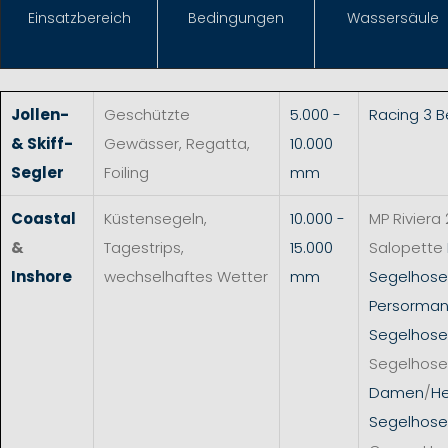
Einsat
zbereich
Bedingungen
Wassersäule
Jollen-
Geschützte
5.000 -
Racing 3 
& Skiff-
Gewässer, Regatta,
10.000
Segler
Foiling
mm
Coastal
Küstensegeln,
10.000 -
MP Riviera 
&
Tagestrips,
15.000
Salopette
Inshore
wechselhaftes Wetter
mm
Segelhos
Persorman
Segelhose
Segelhose
Damen
/
He
Segelhose