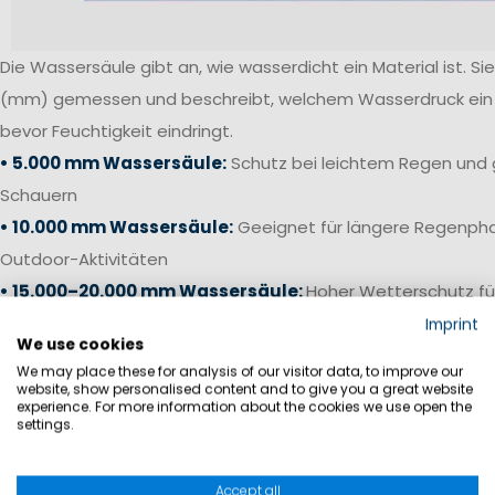
Die Wassersäule gibt an, wie wasserdicht ein Material ist. Sie 
(mm) gemessen und beschreibt, welchem Wasserdruck ein S
bevor Feuchtigkeit eindringt.
• 5.000 mm Wassersäule:
Schutz bei leichtem Regen und 
Schauern
• 10.000 mm Wassersäule:
Geeignet für längere Regenpha
Outdoor-Aktivitäten
• 15.000–20.000 mm Wassersäule:
Hoher Wetterschutz fü
anspruchsvolle Bedingungen
Imprint
We use cookies
• 20.000 mm+ Wassersäule:
Offshore-Niveau für starken 
We may place these for analysis of our visitor data, to improve our
Bedingungen auf See
website, show personalised content and to give you a great website
experience. For more information about the cookies we use open the
settings.
Gerade bei Segelhosen und Salopetten ist neben einer ho
die Verarbeitung entscheidend. Verschweißte Nähte, wass
Accept all