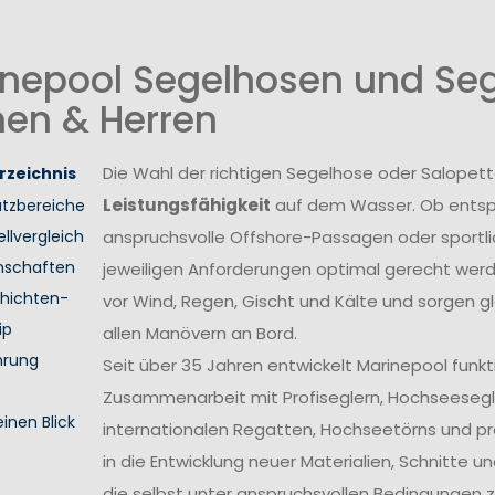
nepool Segelhosen und Seg
en & Herren
Die Wahl der richtigen Segelhose oder Salopett
rzeichnis
Leistungsfähigkeit
auf dem Wasser. Ob entsp
atzbereiche
llvergleich
anspruchsvolle Offshore-Passagen oder sport
nschaften
jeweiligen Anforderungen optimal gerecht wer
hichten-
vor Wind, Regen, Gischt und Kälte und sorgen gl
ip
allen Manövern an Bord.
hrung
Seit über 35 Jahren entwickelt Marinepool funk
Zusammenarbeit mit Profiseglern, Hochseesegl
einen Blick
internationalen Regatten, Hochseetörns und pro
in die Entwicklung neuer Materialien, Schnitte 
die selbst unter anspruchsvollen Bedingungen z