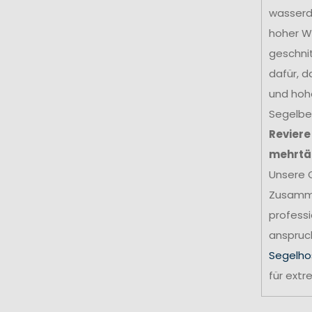
wasserdi
hoher W
geschni
dafür, d
und hohe
Segelbek
Reviere
mehrtä
Unsere 
Zusamme
professi
anspruch
Segelho
für ext