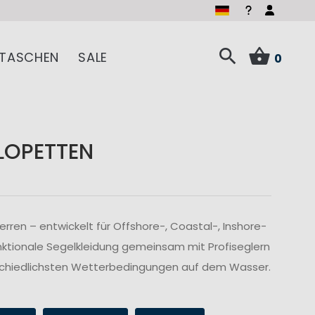
RÉGATES ROYALES Kollekt
TASCHEN
SALE
0
LOPETTEN
ren – entwickelt für Offshore-, Coastal-, Inshore-
nktionale Segelkleidung gemeinsam mit Profiseglern
rschiedlichsten Wetterbedingungen auf dem Wasser.