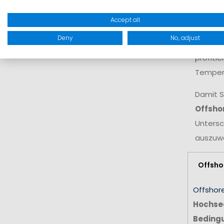
Für ein
Accept all
funktio
Deny
No, adjust
ein per
profiti
Temper
Damit S
Offshor
Untersc
auszuwä
Offsho
Offshor
Hochsee
Beding