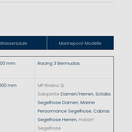
Wassersäule
Marinepool-Modelle
.000 mm
Racing 3 Bermudas
5.000 mm
MP Riviera 2L
Salopette
Damen
/
Herren
,
Sotalia
Segelhose Damen
,
Marine
Persormance Segelhose
,
Cabras
Segelhose Herren
, Hobart
Segelhose