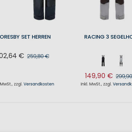
ORESBY SET HERREN
RACING 3 SEGELH
02,64 €
259,80 €
N DEN WARENKORB
149,90 €
299,9
. MwSt.
,
zzgl.
Versandkosten
Inkl. MwSt.
,
zzgl.
Versandk
IN DEN WAREN