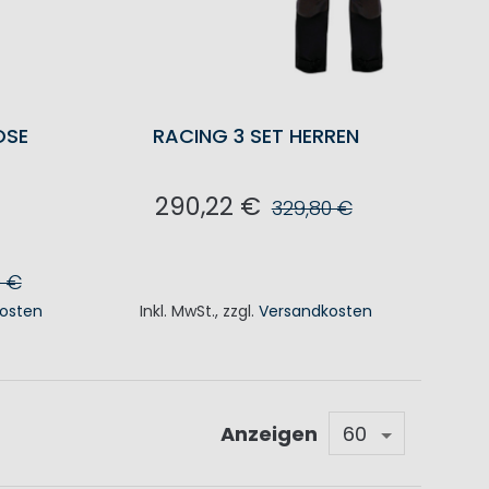
OSE
RACING 3 SET HERREN
290,22 €
329,80 €
IN DEN WARENKORB
0 €
osten
Inkl. MwSt.
,
zzgl.
Versandkosten
KORB
Anzeigen