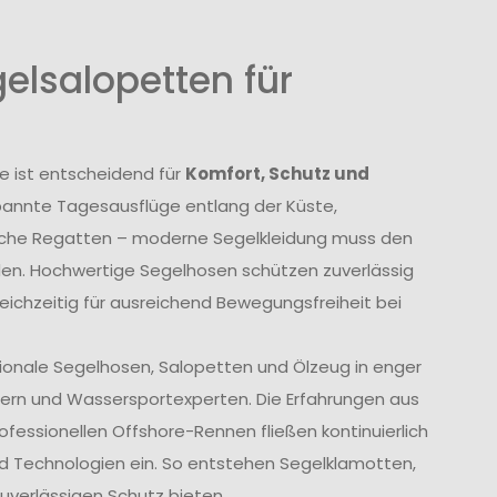
elsalopetten für
e ist entscheidend für
Komfort, Schutz und
annte Tagesausflüge entlang der Küste,
liche Regatten – moderne Segelkleidung muss den
den. Hochwertige Segelhosen schützen zuverlässig
eichzeitig für ausreichend Bewegungsfreiheit bei
tionale Segelhosen, Salopetten und Ölzeug in enger
ern und Wassersportexperten. Die Erfahrungen aus
fessionellen Offshore-Rennen fließen kontinuierlich
und Technologien ein. So entstehen Segelklamotten,
uverlässigen Schutz bieten.