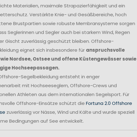
chte Materialien, maximale Strapazierfähigkeit und ein
etterschutz. Verstärkte Knie- und Gesäßbereiche, hoch
ttene Brustpartien sowie robuste Membransysteme sorgen
ass Seglerinnen und Segler auch bei starkem Wind, Regen
r Gischt zuverlässig geschützt bleiben. Offshore-
leidung eignet sich insbesondere für
anspruchsvolle
 wie Nordsee, Ostsee und offene Küstengewässer sowie
gige Hochseepassagen.
Offshore-Segelbekleidung entsteht in enger
narbeit mit Hochseeseglern, Offshore-Crews und
onellen Athleten aus dem internationalen Segelsport. Für
svolle Offshore-Einsätze schützt die
Fortuna 2.0 Offshore
se
zuverlässig vor Nässe, Wind und Kälte und wurde speziell
reme Bedingungen auf See entwickelt.