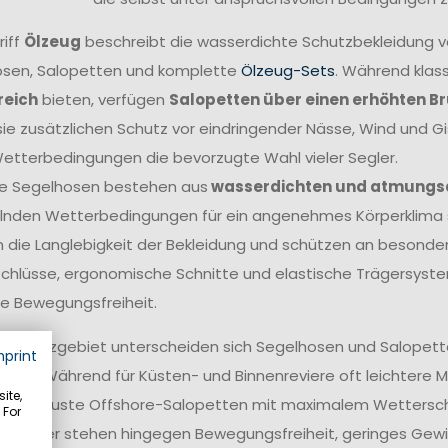
riff
Ölzeug
beschreibt die wasserdichte Schutzbekleidung 
sen, Salopetten und komplette
Ölzeug-Sets
. Während klas
reich
bieten, verfügen
Salopetten über einen erhöhten B
sie zusätzlichen Schutz vor eindringender Nässe, Wind und G
etterbedingungen die bevorzugte Wahl vieler Segler.
e Segelhosen bestehen aus
wasserdichten und atmungs
nden Wetterbedingungen für ein angenehmes Körperklima s
 die Langlebigkeit der Bekleidung und schützen an besonders
chlüsse, ergonomische Schnitte und elastische Trägersyste
e Bewegungsfreiheit.
 Einsatzgebiet unterscheiden sich Segelhosen und Salopetten
mprint
tung. Während für Küsten- und Binnenreviere oft leichtere 
ite,
rs robuste Offshore-Salopetten mit maximalem Wetterschut
 For
ff-Segler stehen hingegen Bewegungsfreiheit, geringes Gewi