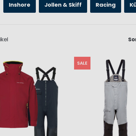
Inshore
Jollen & Skiff
Racing
K
ikel
So
SALE