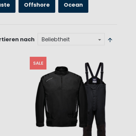
üste
Offshore
Ocean
rtieren nach
SALE