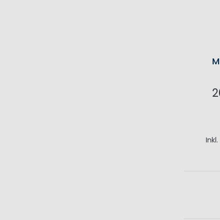
M
2
I
Inkl