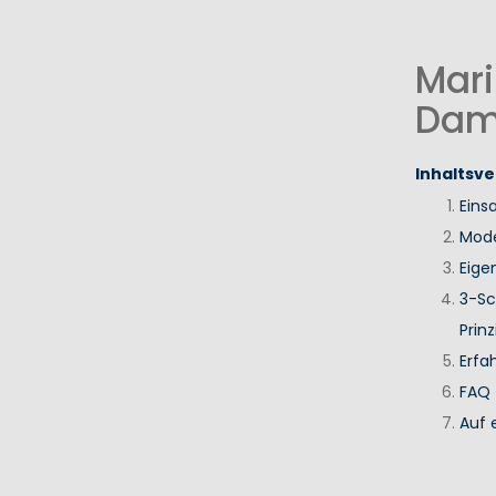
Mari
Dam
Inhaltsve
Eins
Mode
Eige
3-Sc
Prinz
Erfa
FAQ
Auf 