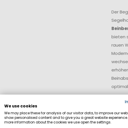
Der Beg
Segelho
Beinbe
bieten 
rauen W
Modern
wechsel
erhöhen
Beinabs
optimal
Je nach
I
We use cookies
Ausstat
We may place these for analysis of our visitor data, to improve our webs
besonde
show personalised content and to give you a great website experience.
more information about the cookies we use open the settings.
und Ski