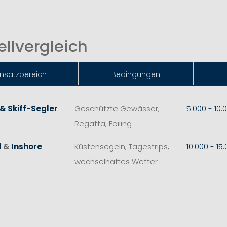
llvergleich
insat
zbereich
Bedingungen
 & Skiff-Segler
Geschützte Gewässer,
5.000 - 10
Regatta, Foiling
l
&
Inshore
Küstensegeln, Tagestrips,
10.000 - 1
wechselhaftes Wetter