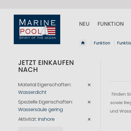
NEU: Kostenfreier Versand nach DE / AT / CH ab 
NEU
FUNKTION
Funktion
Funkti
JETZT EINKAUFEN
NACH
Material Eigenschaften
Wasserdicht
Finden S
Spezielle Eigenschaften
sowie Reg
Wassersäule gering
und Wasse
Aktivität
Inshore