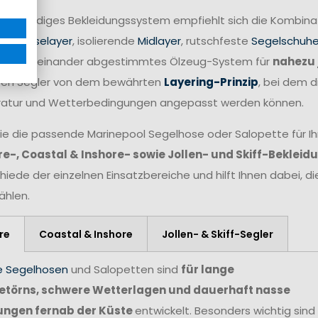
 vollständiges Bekleidungssystem empfiehlt sich die Kombin
nale
Baselayer
, isolierende
Midlayer
, rutschfeste
Segelschuh
fekt aufeinander abgestimmtes Ölzeug-System für
nahezu 
eren Segler von dem bewährten
Layering-Prinzip
, bei dem d
atur und Wetterbedingungen angepasst werden können.
ie die passende Marinepool Segelhose oder Salopette für Ihr
e-, Coastal & Inshore- sowie Jollen- und Skiff-Bekleid
hiede der einzelnen Einsatzbereiche und hilft Ihnen dabei, d
hlen.
re
Coastal & Inshore
Jollen- & Skiff-Segler
e Segelhosen
und Salopetten sind
für lange
törns, schwere Wetterlagen und dauerhaft nasse
ungen fernab der Küste
entwickelt. Besonders wichtig sind