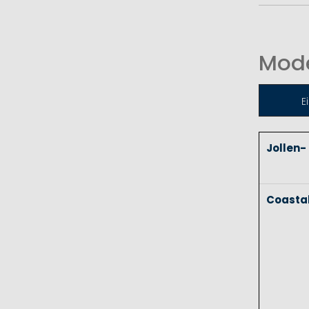
Mode
E
Jollen-
Coasta