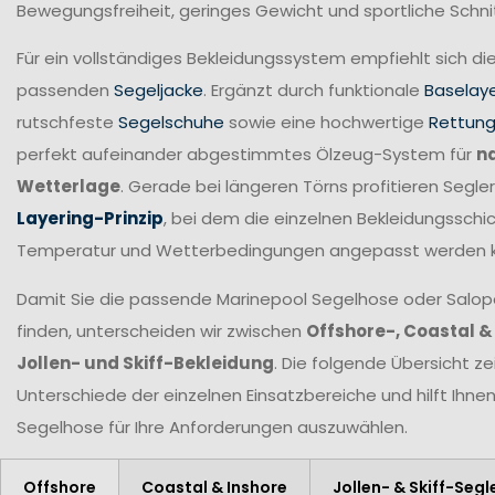
Bewegungsfreiheit, geringes Gewicht und sportliche Schni
Für ein vollständiges Bekleidungssystem empfiehlt sich di
passenden
Segeljacke
. Ergänzt durch funktionale
Baselay
rutschfeste
Segelschuhe
sowie eine hochwertige
Rettun
perfekt aufeinander abgestimmtes Ölzeug-System für
n
Wetterlage
. Gerade bei längeren Törns profitieren Seg
Layering-Prinzip
, bei dem die einzelnen Bekleidungsschic
Temperatur und Wetterbedingungen angepasst werden 
Damit Sie die passende Marinepool Segelhose oder Salopet
finden, unterscheiden wir zwischen
Offshore-, Coastal &
Jollen- und Skiff-Bekleidung
. Die folgende Übersicht ze
Unterschiede der einzelnen Einsatzbereiche und hilft Ihne
Segelhose für Ihre Anforderungen
auszuwählen.
Offshore
Coastal & Inshore
Jollen- & Skiff-Segl