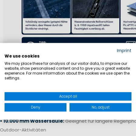
Imprint
We use cookies
We may place these for analysis of our visitor data, to improve our
website, show personalised content and to give you a great website
experience. For more information about the cookies we use open the
Die Wassersäule gibt an, wie wasserdicht ein Material ist. Sie 
settings.
(mm) gemessen und beschreibt, welchem Wasserdruck ein S
bevor Feuchtigkeit eindringt.
Accept all
• 5.000 mm Wassersäule:
Schutz bei leichtem Regen und 
Deny
No, adjust
Schauern
• 10.000 mm Wassersäule:
Geeignet für längere Regenpha
Outdoor-Aktivitäten