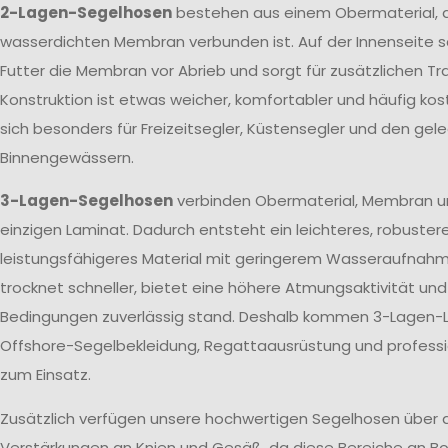
2-Lagen-Segelhosen
bestehen aus einem Obermaterial, d
wasserdichten Membran verbunden ist. Auf der Innenseite s
Futter die Membran vor Abrieb und sorgt für zusätzlichen T
Konstruktion ist etwas weicher, komfortabler und häufig kos
sich besonders für Freizeitsegler, Küstensegler und den gele
Binnengewässern.
3-Lagen-Segelhosen
verbinden Obermaterial, Membran u
einzigen Laminat. Dadurch entsteht ein leichteres, robuster
leistungsfähigeres Material mit geringerem Wasseraufnah
trocknet schneller, bietet eine höhere Atmungsaktivität un
Bedingungen zuverlässig stand. Deshalb kommen 3-Lagen-L
Offshore-Segelbekleidung, Regattaausrüstung und profes
zum Einsatz.
Zusätzlich verfügen unsere hochwertigen Segelhosen über 
Verstärkungen an Knien und Gesäß, da diese Bereiche an Bo