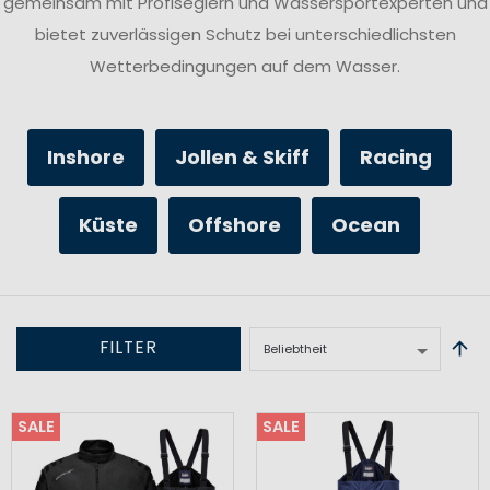
gemeinsam mit Profiseglern und Wassersportexperten und
bietet zuverlässigen Schutz bei unterschiedlichsten
Wetterbedingungen auf dem Wasser.
Inshore
Jollen & Skiff
Racing
Küste
Offshore
Ocean
FILTER
SALE
SALE