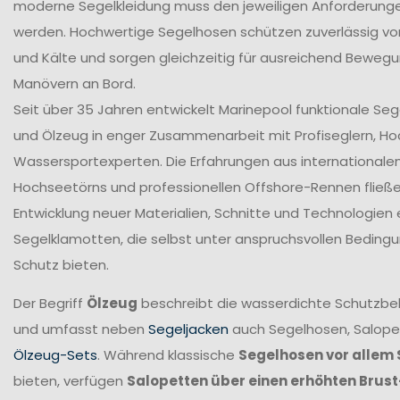
moderne Segelkleidung muss den jeweiligen Anforderung
werden. Hochwertige Segelhosen schützen zuverlässig vor
und Kälte und sorgen gleichzeitig für ausreichend Bewegun
Manövern an Bord.
Seit über 35 Jahren entwickelt Marinepool funktionale Se
und Ölzeug in enger Zusammenarbeit mit Profiseglern, H
Wassersportexperten. Die Erfahrungen aus internationale
Hochseetörns und professionellen Offshore-Rennen fließen 
Entwicklung neuer Materialien, Schnitte und Technologien 
Segelklamotten, die selbst unter anspruchsvollen Beding
Schutz bieten.
Der Begriff
Ölzeug
beschreibt die wasserdichte Schutzbek
und umfasst neben
Segeljacken
auch Segelhosen, Salope
Ölzeug-Sets
. Während klassische
Segelhosen vor allem 
bieten, verfügen
Salopetten über einen erhöhten Brus