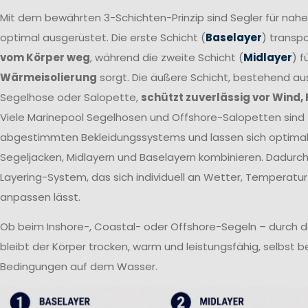
Mit dem bewährten 3-Schichten-Prinzip sind Segler für nah
optimal ausgerüstet. Die erste Schicht (
Baselayer
) transpo
vom Körper weg
, während die zweite Schicht (
Midlayer
) f
Wärmeisolierung
sorgt. Die äußere Schicht, bestehend a
Segelhose oder Salopette,
schützt zuverlässig vor Wind,
Viele Marinepool Segelhosen und Offshore-Salopetten sind T
abgestimmten Bekleidungssystems und lassen sich optima
Segeljacken, Midlayern und Baselayern kombinieren. Dadurch 
Layering-System, das sich individuell an Wetter, Temperatur
anpassen lässt.
Ob beim Inshore-, Coastal- oder Offshore-Segeln – durch 
bleibt der Körper trocken, warm und leistungsfähig, selbst 
Bedingungen auf dem Wasser.