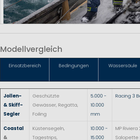
Modellvergleich
Einsat
zbereich
Bedingungen
Wassersäule
Jollen-
Geschützte
5.000 -
Racing 3 
& Skiff-
Gewässer, Regatta,
10.000
Segler
Foiling
mm
Coastal
Küstensegeln,
10.000 -
MP Riviera 
&
Tagestrips,
15.000
Salopette