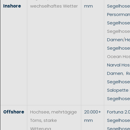
Inshore
wechselhaftes Wetter
mm
Segelhos
Persorman
Segelhose
Segelhose
Damen
/
He
Segelhose
Ocean Ho
Narval Hos
Damen
,
R
Segelhose
Salopette
Segelhose
Offshore
Hochsee, mehrtägige
20.000+
Fortuna 2.
Törns, starke
mm
Segelhose
Witterung
Segelhos