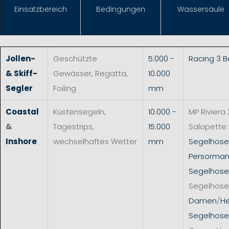
Einsat
zbereich
Bedingungen
Wassersäule
Jollen-
Geschützte
5.000 -
Racing 3 
& Skiff-
Gewässer, Regatta,
10.000
Segler
Foiling
mm
Coastal
Küstensegeln,
10.000 -
MP Riviera 
&
Tagestrips,
15.000
Salopette
Inshore
wechselhaftes Wetter
mm
Segelhos
Persorman
Segelhose
Segelhose
Damen
/
He
Segelhose