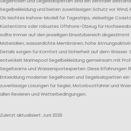
Segelhosen und Segelsalopetten sind ein zentraler Bestand
Segelbekleidung und bieten zuverlässigen Schutz vor Wind, 
Ob leichtes Inshore-Modell für Tagestrips, vielseitige Coast
Küstentörns oder robustes Offshore-Ölzeug für Hochseeab
sollte immer auf den jeweiligen Einsatzbereich abgestimmt 
Materialien, wasserdichte Membranen, hohe Atmungsaktivit
Details sorgen für Komfort und Sicherheit auf dem Wasser. 
entwickelt Marinepool Segelbekleidung gemeinsam mit Profi
Segelteams und Wassersportexperten. Diese Erfahrungen flie
Entwicklung moderner Segelhosen und Segelsalopetten ein
zuverlässige Lösungen für Segler, Motorbootfahrer und Wass
allen Revieren und Wetterbedingungen.
Zuletzt aktualisiert: Juni 2026