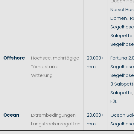
Ocean Ho
Narval Hos
Damen
,
R
Segelhose
Salopette
Segelhose
Offshore
Hochsee, mehrtägige
20.000+
Fortuna 2.
Törns, starke
mm
Segelhose
Witterung
Segelhos
3 Salopet
Salopette
F2L
Ocean
Extrembedingungen,
20.000+
Ocean Sal
Langstreckenregatten
mm
Segelhose