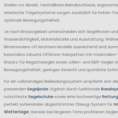
Stellen vor Abrieb. Verstellbare Beinabschlüsse, ergonomi
elastische Trägersysteme sorgen zusätzlich für hohen T
optimale Bewegungsfreiheit.
Je nach Einsatzgebiet unterscheiden sich Segelhosen und 
Wasserdichtigkeit, Materialstärke und Ausstattung. Währ
Binnenreviere oft leichtere Modelle ausreichend sind, ko
besonders robuste Offshore-Salopetten mit maximalem
Einsatz. Für Regattasegler sowie Jollen- und Skiff-Segler
Bewegungsfreiheit, geringes Gewicht und sportliche Schni
Für ein vollständiges Bekleidungssystem empfiehlt sich di
passenden
Segeljacke
. Ergänzt durch funktionale
Baselay
rutschfeste
Segelschuhe
sowie eine hochwertige
Rettun
perfekt aufeinander abgestimmtes Ölzeug-System für
n
Wetterlage
. Gerade bei längeren Törns profitieren Seg