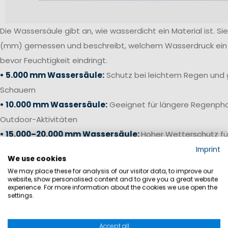
Die Wassersäule gibt an, wie wasserdicht ein Material ist. Sie 
(mm) gemessen und beschreibt, welchem Wasserdruck ein S
bevor Feuchtigkeit eindringt.
• 5.000 mm Wassersäule:
Schutz bei leichtem Regen und 
Schauern
• 10.000 mm Wassersäule:
Geeignet für längere Regenpha
Outdoor-Aktivitäten
• 15.000–20.000 mm Wassersäule:
Hoher Wetterschutz fü
anspruchsvolle Bedingungen
Imprint
We use cookies
• 20.000 mm+ Wassersäule:
Offshore-Niveau für starken 
We may place these for analysis of our visitor data, to improve our
Bedingungen auf See
website, show personalised content and to give you a great website
experience. For more information about the cookies we use open the
settings.
Gerade bei Segelhosen und Salopetten ist neben einer ho
die Verarbeitung entscheidend. Verschweißte Nähte, wass
Accept all