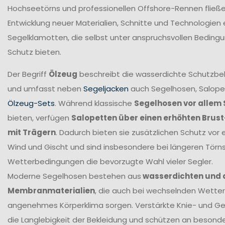
Hochseetörns und professionellen Offshore-Rennen fließen 
Entwicklung neuer Materialien, Schnitte und Technologien 
Segelklamotten, die selbst unter anspruchsvollen Beding
Schutz bieten.
Der Begriff
Ölzeug
beschreibt die wasserdichte Schutzbek
und umfasst neben
Segeljacken
auch Segelhosen, Salope
Ölzeug-Sets
. Während klassische
Segelhosen vor allem 
bieten, verfügen
Salopetten über einen erhöhten Brus
mit Trägern
. Dadurch bieten sie zusätzlichen Schutz vor 
Wind und Gischt und sind insbesondere bei längeren Törn
Wetterbedingungen die bevorzugte Wahl vieler Segler.
Moderne Segelhosen bestehen aus
wasserdichten und
Membranmaterialien
, die auch bei wechselnden Wetter
angenehmes Körperklima sorgen. Verstärkte Knie- und G
die Langlebigkeit der Bekleidung und schützen an beson