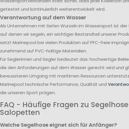
Wassersportverbänden stellt sicher, dass jede Kollektion u
getestet und kontinuierlich weiterentwickelt wird.
Verantwortung auf dem Wasser
Als Unternehmen mit tiefen Wurzeln im Wassersport ist der
auf denen wir segeln, ein wichtiger Bestandteil unserer Pro
setzt Marinepool bei vielen Produkten auf PFC-freie Impräg
zunehmend auf PVC-haltige Materialien.
Für Seglerinnen und Segler bedeutet das: hochwertige Bekl
die den Anforderungen auf dem Wasser gerecht wird und gle
bewussteren Umgang mit maritimen Ressourcen unterstützt
Marinepool technische Performance, Qualität und
Verantwor
die unseren Sport prägen.
FAQ - Häufige Fragen zu Segelhos
Salopetten
Welche Segelhose eignet sich für Anfänger?