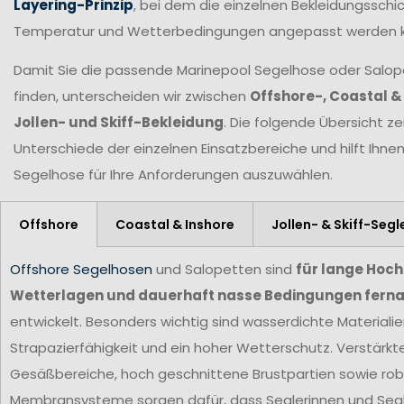
Layering-Prinzip
, bei dem die einzelnen Bekleidungsschic
Temperatur und Wetterbedingungen angepasst werden 
Damit Sie die passende Marinepool Segelhose oder Salopet
finden, unterscheiden wir zwischen
Offshore-, Coastal &
Jollen- und Skiff-Bekleidung
. Die folgende Übersicht ze
Unterschiede der einzelnen Einsatzbereiche und hilft Ihne
Segelhose für Ihre Anforderungen
auszuwählen.
Offshore
Coastal & Inshore
Jollen- & Skiff-Segl
Offshore Segelhosen
und Salopetten sind
für lange Hoc
Wetterlagen und dauerhaft nasse Bedingungen ferna
entwickelt. Besonders wichtig sind wasserdichte Materiali
Strapazierfähigkeit und ein hoher Wetterschutz. Verstärkt
Gesäßbereiche, hoch geschnittene Brustpartien sowie ro
Membransysteme sorgen dafür, dass Seglerinnen und Segl