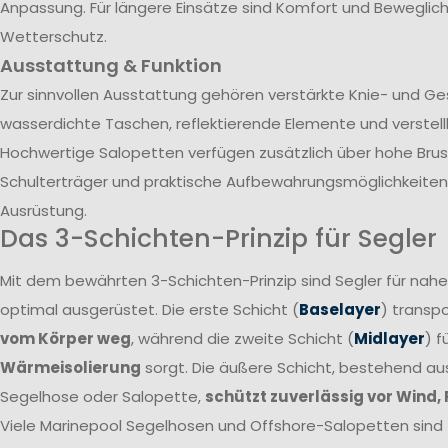
Anpassung. Für längere Einsätze sind Komfort und Beweglich
Wetterschutz.
Ausstattung & Funktion
Zur sinnvollen Ausstattung gehören verstärkte Knie- und G
wasserdichte Taschen, reflektierende Elemente und verstel
Hochwertige Salopetten verfügen zusätzlich über hohe Brust
Schulterträger und praktische Aufbewahrungsmöglichkeiten 
Ausrüstung.
Das 3-Schichten-Prinzip für Segler
Mit dem bewährten 3-Schichten-Prinzip sind Segler für nah
optimal ausgerüstet. Die erste Schicht (
Baselayer
) transpo
vom Körper weg
, während die zweite Schicht (
Midlayer
) f
Wärmeisolierung
sorgt. Die äußere Schicht, bestehend a
Segelhose oder Salopette,
schützt zuverlässig vor Wind,
Viele Marinepool Segelhosen und Offshore-Salopetten sind T