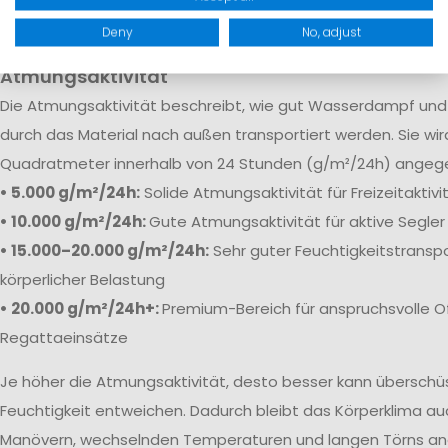
robuste Verstärkungen sorgen dafür, dass Feuchtigkeit selb
Bedingungen zuverlässig draußen bleibt.
Deny
No, adjust
Atmungsaktivität
Die
Atmungsaktivität beschreibt, wie gut Wasserdampf und 
durch das Material nach außen transportiert werden. Sie wi
Quadratmeter innerhalb von 24 Stunden (g/m²/24h) angeg
• 5.000 g/m²/24h:
Solide Atmungsaktivität für Freizeitaktiv
• 10.000 g/m²/24h:
Gute Atmungsaktivität für aktive Segler
• 15.000–20.000 g/m²/24h:
Sehr guter Feuchtigkeitstranspo
körperlicher Belastung
• 20.000 g/m²/24h+:
Premium-Bereich für anspruchsvolle O
Regattaeinsätze
Je höher die Atmungsaktivität, desto besser kann übersch
Feuchtigkeit entweichen. Dadurch bleibt das Körperklima au
Manövern, wechselnden Temperaturen und langen Törns a