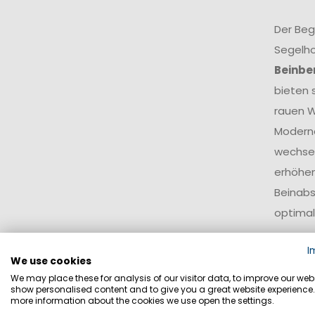
Der Beg
Segelho
Beinbe
bieten 
rauen W
Modern
wechsel
erhöhen
Beinabs
optimal
Je nach
I
We use cookies
Ausstat
We may place these for analysis of our visitor data, to improve our webs
besonde
show personalised content and to give you a great website experience.
more information about the cookies we use open the settings.
und Ski