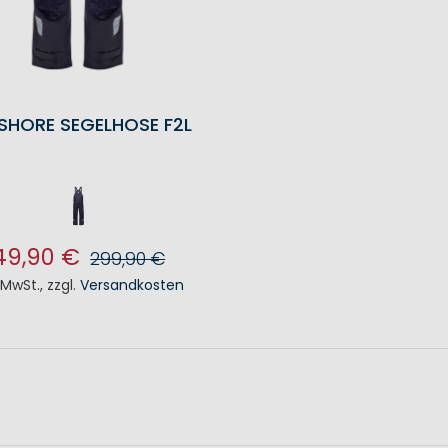
SHORE SEGELHOSE F2L
49,90 €
299,90 €
. MwSt.
,
zzgl.
Versandkosten
N DEN WARENKORB