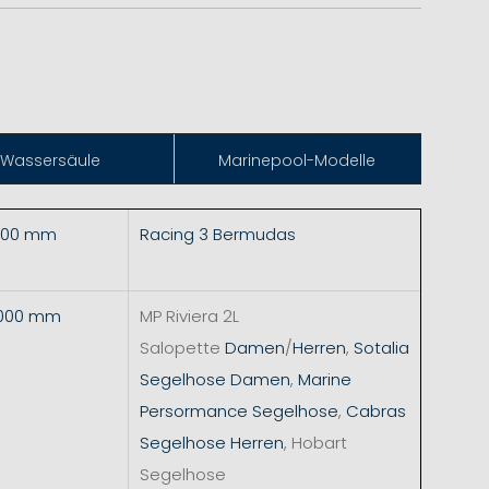
Wassersäule
Marinepool-Modelle
.000 mm
Racing 3 Bermudas
5.000 mm
MP Riviera 2L
Salopette
Damen
/
Herren
,
Sotalia
Segelhose Damen
,
Marine
Persormance Segelhose
,
Cabras
Segelhose Herren
, Hobart
Segelhose