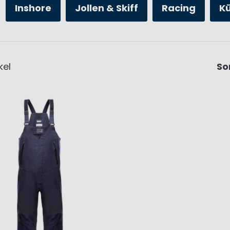
Inshore
Jollen & Skiff
Racing
K
kel
So