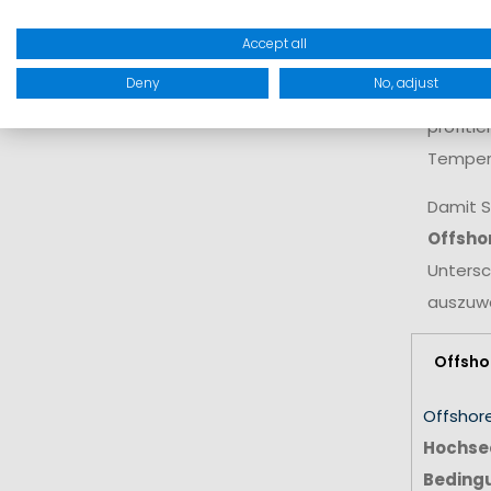
Für ein
Accept all
funktio
Deny
No, adjust
ein per
profiti
Temper
Damit S
Offshor
Untersc
auszuwä
Offsho
Offshor
Hochsee
Beding