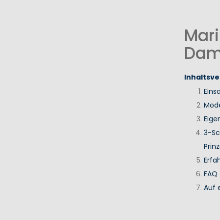
Mari
Dam
Inhaltsve
Eins
Mode
Eige
3-Sc
Prinz
Erfa
FAQ
Auf 