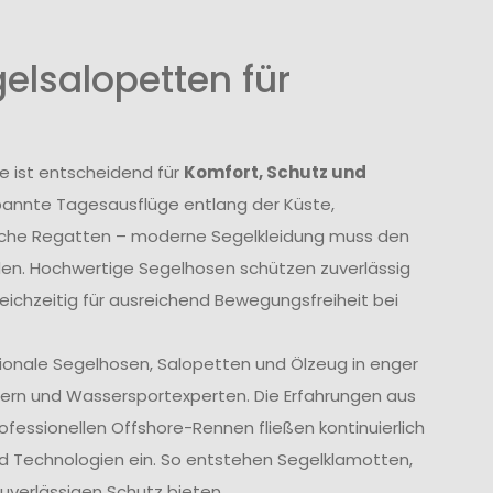
elsalopetten für
e ist entscheidend für
Komfort, Schutz und
annte Tagesausflüge entlang der Küste,
liche Regatten – moderne Segelkleidung muss den
den. Hochwertige Segelhosen schützen zuverlässig
eichzeitig für ausreichend Bewegungsfreiheit bei
tionale Segelhosen, Salopetten und Ölzeug in enger
ern und Wassersportexperten. Die Erfahrungen aus
fessionellen Offshore-Rennen fließen kontinuierlich
und Technologien ein. So entstehen Segelklamotten,
uverlässigen Schutz bieten.