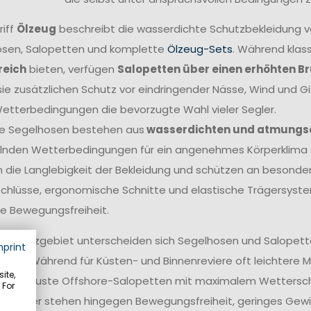
riff
Ölzeug
beschreibt die wasserdichte Schutzbekleidung 
sen, Salopetten und komplette
Ölzeug-Sets
. Während klas
reich
bieten, verfügen
Salopetten über einen erhöhten B
sie zusätzlichen Schutz vor eindringender Nässe, Wind und G
etterbedingungen die bevorzugte Wahl vieler Segler.
e Segelhosen bestehen aus
wasserdichten und atmungs
nden Wetterbedingungen für ein angenehmes Körperklima s
 die Langlebigkeit der Bekleidung und schützen an besonders
chlüsse, ergonomische Schnitte und elastische Trägersyste
e Bewegungsfreiheit.
 Einsatzgebiet unterscheiden sich Segelhosen und Salopetten
mprint
tung. Während für Küsten- und Binnenreviere oft leichtere 
ite,
rs robuste Offshore-Salopetten mit maximalem Wetterschut
 For
ff-Segler stehen hingegen Bewegungsfreiheit, geringes Gewi