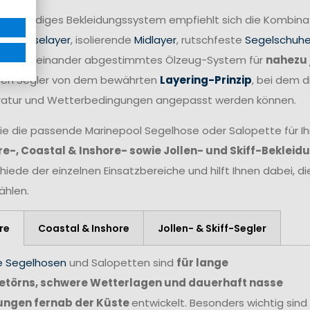
 vollständiges Bekleidungssystem empfiehlt sich die Kombin
nale
Baselayer
, isolierende
Midlayer
, rutschfeste
Segelschuh
fekt aufeinander abgestimmtes Ölzeug-System für
nahezu 
eren Segler von dem bewährten
Layering-Prinzip
, bei dem d
atur und Wetterbedingungen angepasst werden können.
ie die passende Marinepool Segelhose oder Salopette für Ihr
e-, Coastal & Inshore- sowie Jollen- und Skiff-Bekleid
hiede der einzelnen Einsatzbereiche und hilft Ihnen dabei, d
hlen.
re
Coastal & Inshore
Jollen- & Skiff-Segler
e Segelhosen
und Salopetten sind
für lange
törns, schwere Wetterlagen und dauerhaft nasse
ungen fernab der Küste
entwickelt. Besonders wichtig sind