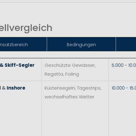
llvergleich
insat
zbereich
Bedingungen
 & Skiff-Segler
Geschützte Gewässer,
5.000 - 10
Regatta, Foiling
l
&
Inshore
Küstensegeln, Tagestrips,
10.000 - 1
wechselhaftes Wetter