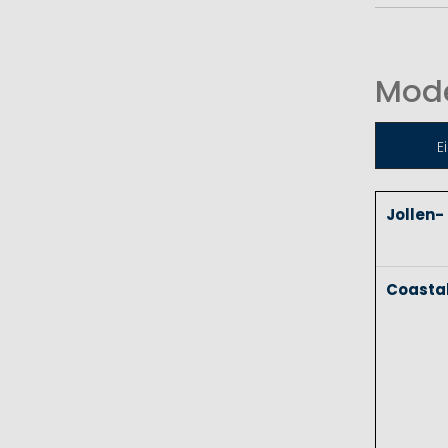
Mode
E
Jollen-
Coasta