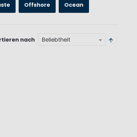
üste
Offshore
Ocean
rtieren nach