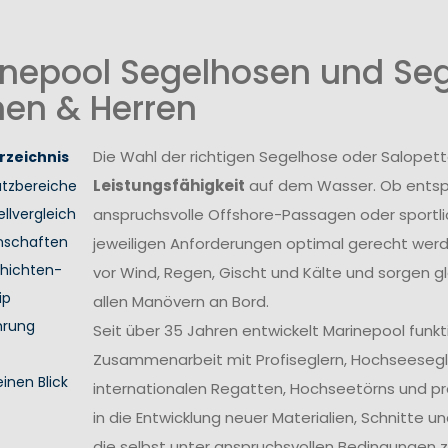
nepool Segelhosen und Seg
en & Herren
Die Wahl der richtigen Segelhose oder Salopett
rzeichnis
Leistungsfähigkeit
auf dem Wasser. Ob entsp
atzbereiche
llvergleich
anspruchsvolle Offshore-Passagen oder sport
nschaften
jeweiligen Anforderungen optimal gerecht wer
hichten-
vor Wind, Regen, Gischt und Kälte und sorgen gl
ip
allen Manövern an Bord.
hrung
Seit über 35 Jahren entwickelt Marinepool funk
Zusammenarbeit mit Profiseglern, Hochseesegl
einen Blick
internationalen Regatten, Hochseetörns und pro
in die Entwicklung neuer Materialien, Schnitte 
die selbst unter anspruchsvollen Bedingungen z