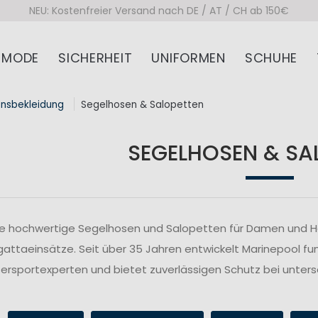
NEU: Kostenfreier Versand nach DE / AT / CH ab 150€
MODE
SICHERHEIT
UNIFORMEN
SCHUHE
onsbekleidung
Segelhosen & Salopetten
SEGELHOSEN & SA
ie hochwertige Segelhosen und Salopetten für Damen und Her
attaeinsätze. Seit über 35 Jahren entwickelt Marinepool fu
rsportexperten und bietet zuverlässigen Schutz bei unte