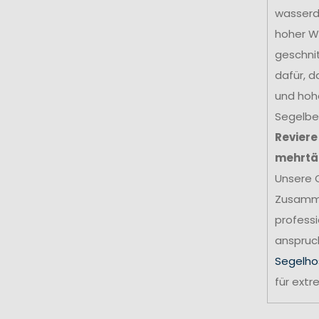
wasserdi
hoher W
geschni
dafür, d
und hohe
Segelbek
Reviere
mehrtä
Unsere 
Zusamme
professi
anspruch
Segelho
für ext