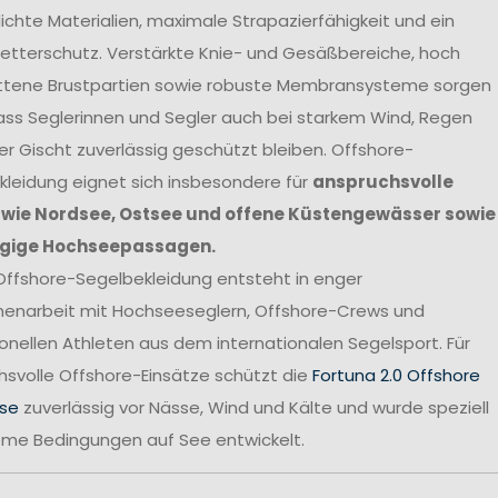
chte Materialien, maximale Strapazierfähigkeit und ein
etterschutz. Verstärkte Knie- und Gesäßbereiche, hoch
ttene Brustpartien sowie robuste Membransysteme sorgen
ass Seglerinnen und Segler auch bei starkem Wind, Regen
r Gischt zuverlässig geschützt bleiben. Offshore-
leidung eignet sich insbesondere für
anspruchsvolle
 wie Nordsee, Ostsee und offene Küstengewässer sowie
gige Hochseepassagen.
Offshore-Segelbekleidung entsteht in enger
narbeit mit Hochseeseglern, Offshore-Crews und
onellen Athleten aus dem internationalen Segelsport. Für
svolle Offshore-Einsätze schützt die
Fortuna 2.0 Offshore
se
zuverlässig vor Nässe, Wind und Kälte und wurde speziell
reme Bedingungen auf See entwickelt.