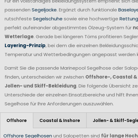
Für ein vollständiges Bekleidungssystem empfiehlt sich di
passenden
Segeljacke
. Ergänzt durch funktionale
Baselay
rutschfeste
Segelschuhe
sowie eine hochwertige
Rettun
perfekt aufeinander abgestimmtes Ölzeug-System für
n
Wetterlage
. Gerade bei längeren Törns profitieren Seg
Layering-Prinzip
, bei dem die einzelnen Bekleidungsschic
Temperatur und Wetterbedingungen angepasst werden 
Damit Sie die passende Marinepool Segelhose oder Salopet
finden, unterscheiden wir zwischen
Offshore-, Coastal &
Jollen- und Skiff-Bekleidung
. Die folgende Übersicht ze
Unterschiede der einzelnen Einsatzbereiche und hilft Ihne
Segelhose für Ihre Anforderungen
auszuwählen.
Offshore
Coastal & Inshore
Jollen- & Skiff-Segl
Offshore Segelhosen
und Salopetten sind
für lange Hoc