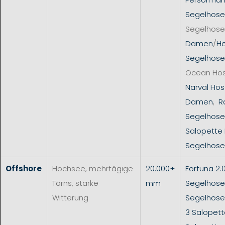
Segelhose
Segelhose
Damen
/
He
Segelhose
Ocean Ho
Narval Hos
Damen
,
R
Segelhose
Salopette
Segelhose
Offshore
Hochsee, mehrtägige
20.000+
Fortuna 2.
Törns, starke
mm
Segelhose
Witterung
Segelhos
3 Salopet