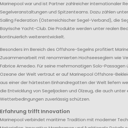
Marinepool war und ist Partner zahlreicher internationaler R
Segelveranstaltungen und Spitzenteams. Dazu zählen unte
Sailing Federation (Österreichischer Segel-Verband), die S
Bayrische Yacht-Club. Die Produkte werden unter realen B
kontinuierlich weiterentwickelt.
Besonders im Bereich des Offshore-Segelns profitiert Marin
Zusammenarbeit mit renommierten Hochseeseglern wie V
Fabrice Amedeo. Für seine mehrmonatigen Solo-Passagen ü
Ozeane der Welt vertraut er auf Marinepool Offshore-Beklei
aus einer der härtesten Einhandregatten der Welt liefern wer
die Entwicklung von Segeljacken und Ölzeug, die auch unter
Wetterbedingungen zuverlässig schützen.
Erfahrung trifft Innovation
Marinepool verbindet maritime Tradition mit moderner Tech
Materialien, innovative Membranen und funktionale Details s