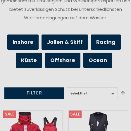
gemeinsam mit Profiseglern und Wassersportexperten und
bietet zuverlässigen Schutz bei unterschiedlichsten
Wetterbedingungen auf dem Wasser.
Inshore
Jollen & Skiff
Racing
Küste
Offshore
Ocean
FILTER
SALE
SALE