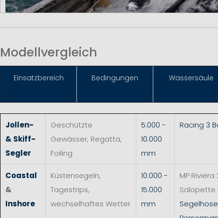
Modellvergleich
Einsat
zbereich
Bedingungen
Wassersäule
Jollen-
Geschützte
5.000 -
Racing 3 
& Skiff-
Gewässer, Regatta,
10.000
Segler
Foiling
mm
Coastal
Küstensegeln,
10.000 -
MP Riviera 
&
Tagestrips,
15.000
Salopette
Inshore
wechselhaftes Wetter
mm
Segelhos
Persorman