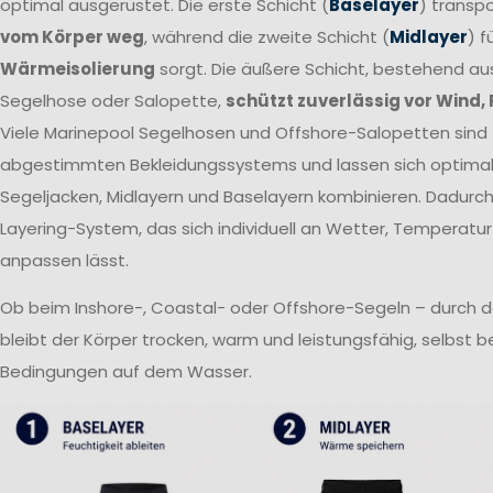
optimal ausgerüstet. Die erste Schicht (
Baselayer
) transpo
vom Körper weg
, während die zweite Schicht (
Midlayer
) f
Wärmeisolierung
sorgt. Die äußere Schicht, bestehend a
Segelhose oder Salopette,
schützt zuverlässig vor Wind,
Viele Marinepool Segelhosen und Offshore-Salopetten sind T
abgestimmten Bekleidungssystems und lassen sich optima
Segeljacken, Midlayern und Baselayern kombinieren. Dadurch 
Layering-System, das sich individuell an Wetter, Temperatur
anpassen lässt.
Ob beim Inshore-, Coastal- oder Offshore-Segeln – durch 
bleibt der Körper trocken, warm und leistungsfähig, selbst 
Bedingungen auf dem Wasser.