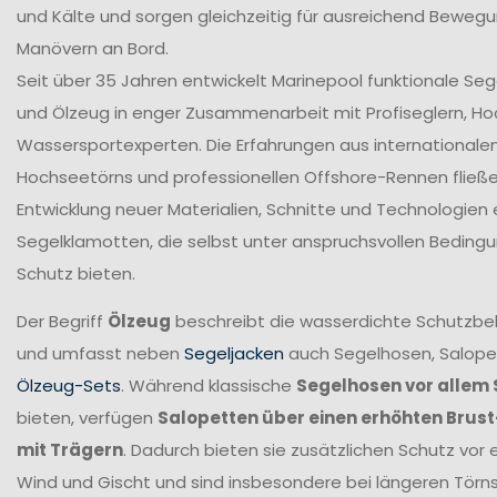
und Kälte und sorgen gleichzeitig für ausreichend Bewegun
Manövern an Bord.
Seit über 35 Jahren entwickelt Marinepool funktionale Se
und Ölzeug in enger Zusammenarbeit mit Profiseglern, H
Wassersportexperten. Die Erfahrungen aus internationale
Hochseetörns und professionellen Offshore-Rennen fließen 
Entwicklung neuer Materialien, Schnitte und Technologien 
Segelklamotten, die selbst unter anspruchsvollen Beding
Schutz bieten.
Der Begriff
Ölzeug
beschreibt die wasserdichte Schutzbek
und umfasst neben
Segeljacken
auch Segelhosen, Salope
Ölzeug-Sets
. Während klassische
Segelhosen vor allem 
bieten, verfügen
Salopetten über einen erhöhten Brus
mit Trägern
. Dadurch bieten sie zusätzlichen Schutz vor 
Wind und Gischt und sind insbesondere bei längeren Törn