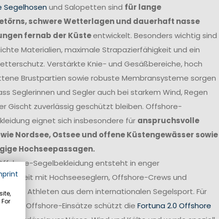
e Segelhosen
und Salopetten sind
für lange
törns, schwere Wetterlagen und dauerhaft nasse
ungen fernab der Küste
entwickelt. Besonders wichtig sind
chte Materialien, maximale Strapazierfähigkeit und ein
etterschutz. Verstärkte Knie- und Gesäßbereiche, hoch
ttene Brustpartien sowie robuste Membransysteme sorgen
ass Seglerinnen und Segler auch bei starkem Wind, Regen
r Gischt zuverlässig geschützt bleiben. Offshore-
leidung eignet sich insbesondere für
anspruchsvolle
 wie Nordsee, Ostsee und offene Küstengewässer sowie
gige Hochseepassagen.
Offshore-Segelbekleidung entsteht in enger
mprint
narbeit mit Hochseeseglern, Offshore-Crews und
onellen Athleten aus dem internationalen Segelsport. Für
ite,
 For
svolle Offshore-Einsätze schützt die
Fortuna 2.0 Offshore