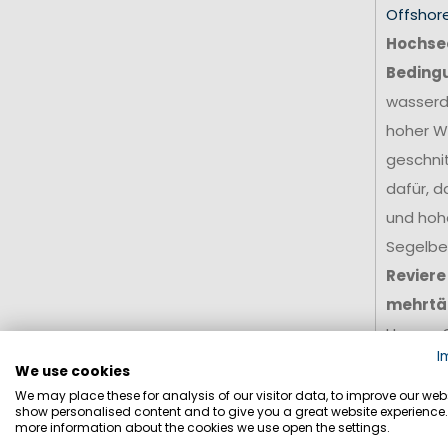
Offshor
Hochsee
Beding
wasserdi
hoher W
geschni
dafür, d
und hohe
Segelbek
Reviere
mehrtä
Unsere 
I
Zusamme
We use cookies
professi
We may place these for analysis of our visitor data, to improve our webs
show personalised content and to give you a great website experience.
anspruch
more information about the cookies we use open the settings.