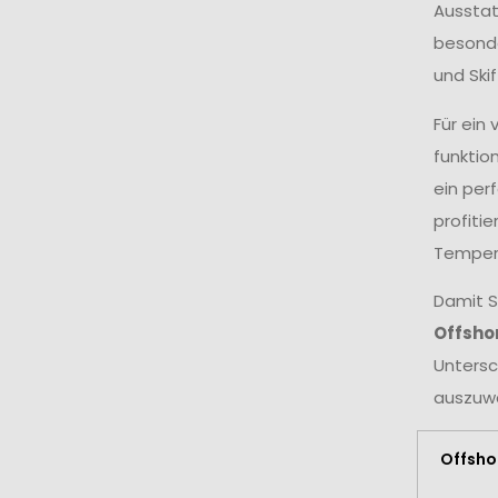
Ausstat
besonde
und Ski
Für ein
funktio
ein per
profiti
Temper
Damit S
Offshor
Untersc
auszuwä
Offsho