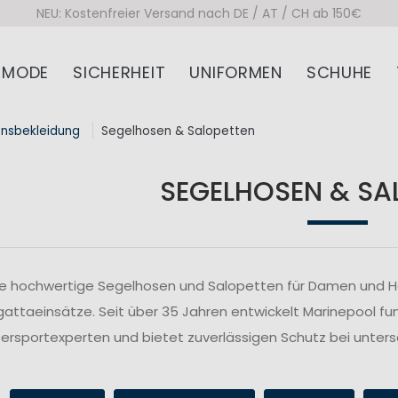
NEU: Kostenfreier Versand nach DE / AT / CH ab 150€
MODE
SICHERHEIT
UNIFORMEN
SCHUHE
onsbekleidung
Segelhosen & Salopetten
SEGELHOSEN & SA
ie hochwertige Segelhosen und Salopetten für Damen und Her
attaeinsätze. Seit über 35 Jahren entwickelt Marinepool fu
rsportexperten und bietet zuverlässigen Schutz bei unte