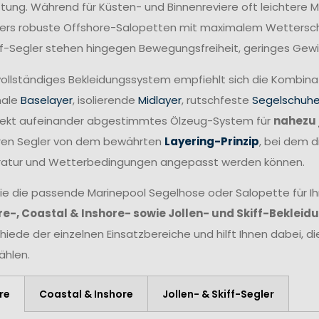
tung. Während für Küsten- und Binnenreviere oft leichtere 
rs robuste Offshore-Salopetten mit maximalem Wetterschut
ff-Segler stehen hingegen Bewegungsfreiheit, geringes Gewi
 vollständiges Bekleidungssystem empfiehlt sich die Kombin
nale
Baselayer
, isolierende
Midlayer
, rutschfeste
Segelschuh
fekt aufeinander abgestimmtes Ölzeug-System für
nahezu 
eren Segler von dem bewährten
Layering-Prinzip
, bei dem d
atur und Wetterbedingungen angepasst werden können.
ie die passende Marinepool Segelhose oder Salopette für Ihr
e-, Coastal & Inshore- sowie Jollen- und Skiff-Bekleid
hiede der einzelnen Einsatzbereiche und hilft Ihnen dabei, d
hlen.
re
Coastal & Inshore
Jollen- & Skiff-Segler