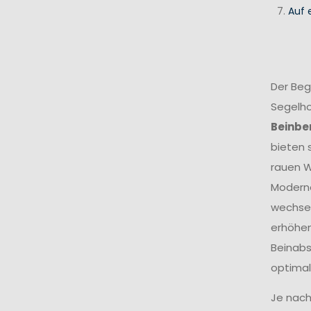
Auf 
Der Beg
Segelho
Beinbe
bieten 
rauen W
Modern
wechsel
erhöhen
Beinabs
optimal
Je nach