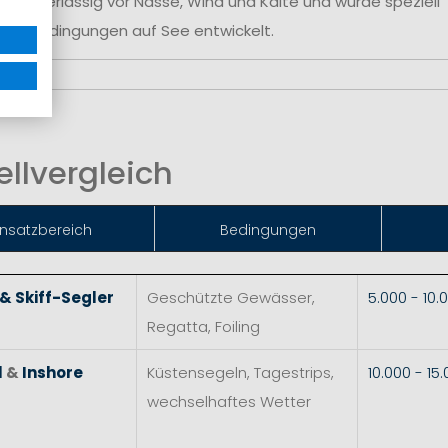
se
zuverlässig vor Nässe, Wind und Kälte und wurde speziell
reme Bedingungen auf See entwickelt.
llvergleich
insat
zbereich
Bedingungen
 & Skiff-Segler
Geschützte Gewässer,
5.000 - 10
Regatta, Foiling
l
&
Inshore
Küstensegeln, Tagestrips,
10.000 - 1
wechselhaftes Wetter