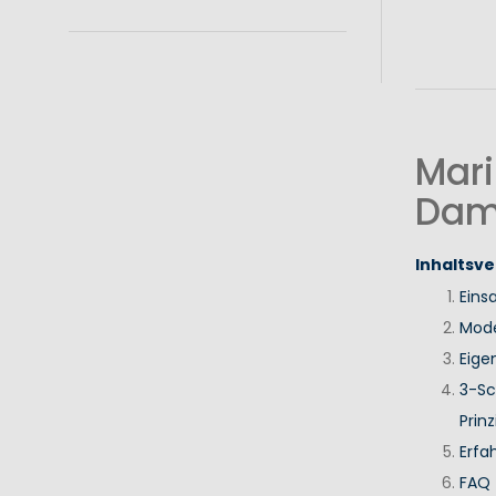
Mari
Dam
Inhaltsve
Eins
Mode
Eige
3-Sc
Prinz
Erfa
FAQ