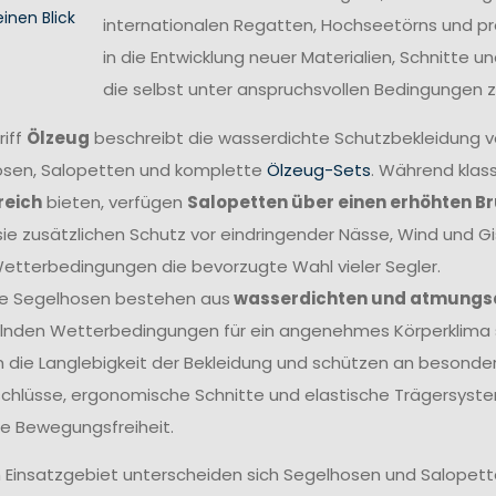
einen Blick
internationalen Regatten, Hochseetörns und pro
in die Entwicklung neuer Materialien, Schnitte 
die selbst unter anspruchsvollen Bedingungen z
riff
Ölzeug
beschreibt die wasserdichte Schutzbekleidung 
sen, Salopetten und komplette
Ölzeug-Sets
. Während klas
reich
bieten, verfügen
Salopetten über einen erhöhten B
sie zusätzlichen Schutz vor eindringender Nässe, Wind und G
etterbedingungen die bevorzugte Wahl vieler Segler.
e Segelhosen bestehen aus
wasserdichten und atmungs
nden Wetterbedingungen für ein angenehmes Körperklima s
 die Langlebigkeit der Bekleidung und schützen an besonders
chlüsse, ergonomische Schnitte und elastische Trägersyste
e Bewegungsfreiheit.
 Einsatzgebiet unterscheiden sich Segelhosen und Salopetten