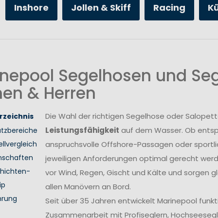
Inshore
Jollen & Skiff
Racing
K
nepool Segelhosen und Seg
en & Herren
Die Wahl der richtigen Segelhose oder Salopett
rzeichnis
Leistungsfähigkeit
auf dem Wasser. Ob entsp
atzbereiche
llvergleich
anspruchsvolle Offshore-Passagen oder sport
nschaften
jeweiligen Anforderungen optimal gerecht wer
hichten-
vor Wind, Regen, Gischt und Kälte und sorgen gl
ip
allen Manövern an Bord.
hrung
Seit über 35 Jahren entwickelt Marinepool funk
Zusammenarbeit mit Profiseglern, Hochseesegl