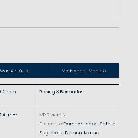
Wassersäule
Marinepool-Modelle
.000 mm
Racing 3 Bermudas
5.000 mm
MP Riviera 2L
Salopette
Damen
/
Herren
,
Sotalia
Segelhose Damen
,
Marine