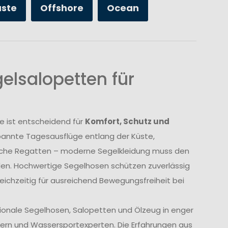
üste
Offshore
Ocean
elsalopetten für
e ist entscheidend für
Komfort, Schutz und
annte Tagesausflüge entlang der Küste,
liche Regatten – moderne Segelkleidung muss den
den. Hochwertige Segelhosen schützen zuverlässig
eichzeitig für ausreichend Bewegungsfreiheit bei
tionale Segelhosen, Salopetten und Ölzeug in enger
ern und Wassersportexperten. Die Erfahrungen aus