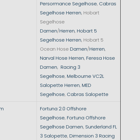
Persormance Segelhose
,
Cabras
Segelhose Herren
, Hobart
Segelhose
Damen
/
Herren
,
Hobart 5
Segelhose Herren
, Hobart 5
Ocean Hose
Damen
/
Herren
,
Narval Hose Herren
,
Feresa Hose
Damen
,
Racing 3
Segelhose
,
Melbourne VC2L
Salopette Herren
,
MED
Segelhose
,
Cabras Salopette
mm
Fortuna 2.0 Offshore
Segelhose
,
Fortuna Offshore
Segelhose Damen
,
Sunderland FL
3 Salopette
,
Dimension 3 Racing