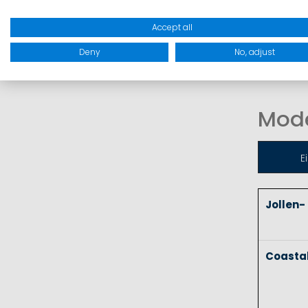
Segelho
für ext
Accept all
Deny
No, adjust
Mode
E
Jollen-
Coasta