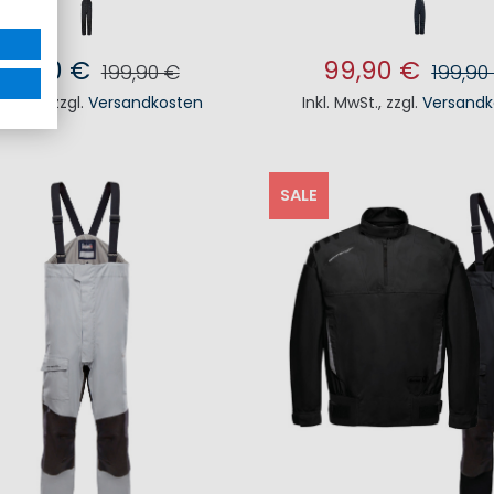
69,90 €
99,90 €
199,90 €
199,90
. MwSt.
,
zzgl.
Versandkosten
Inkl. MwSt.
,
zzgl.
Versandk
N DEN WARENKORB
IN DEN WAREN
SALE