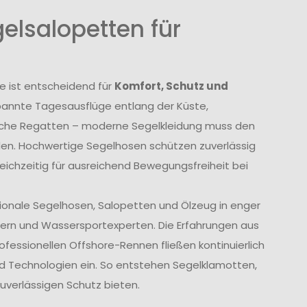
elsalopetten für
e ist entscheidend für
Komfort, Schutz und
annte Tagesausflüge entlang der Küste,
liche Regatten – moderne Segelkleidung muss den
den. Hochwertige Segelhosen schützen zuverlässig
eichzeitig für ausreichend Bewegungsfreiheit bei
tionale Segelhosen, Salopetten und Ölzeug in enger
ern und Wassersportexperten. Die Erfahrungen aus
fessionellen Offshore-Rennen fließen kontinuierlich
und Technologien ein. So entstehen Segelklamotten,
uverlässigen Schutz bieten.