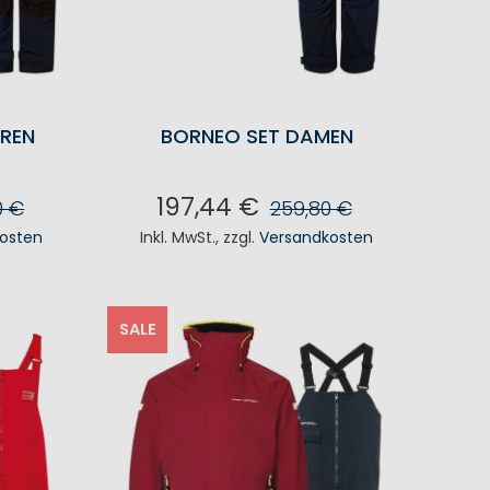
RREN
BORNEO SET DAMEN
197,44 €
0 €
259,80 €
osten
Inkl. MwSt.
,
zzgl.
Versandkosten
KORB
IN DEN WARENKORB
SALE