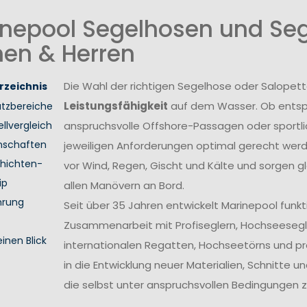
nepool Segelhosen und Seg
en & Herren
Die Wahl der richtigen Segelhose oder Salopett
rzeichnis
Leistungsfähigkeit
auf dem Wasser. Ob entsp
atzbereiche
llvergleich
anspruchsvolle Offshore-Passagen oder sport
nschaften
jeweiligen Anforderungen optimal gerecht wer
hichten-
vor Wind, Regen, Gischt und Kälte und sorgen gl
ip
allen Manövern an Bord.
hrung
Seit über 35 Jahren entwickelt Marinepool funk
Zusammenarbeit mit Profiseglern, Hochseesegl
einen Blick
internationalen Regatten, Hochseetörns und pro
in die Entwicklung neuer Materialien, Schnitte 
die selbst unter anspruchsvollen Bedingungen z