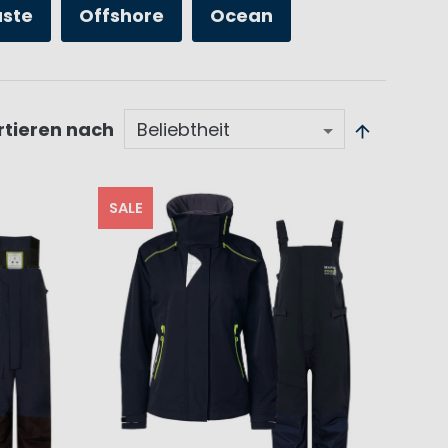
üste
Offshore
Ocean
rtieren nach
SALE