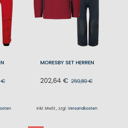
EN
MORESBY SET HERREN
202,64 €
0 €
259,80 €
KORB
IN DEN WARENKORB
osten
Inkl. MwSt.
,
zzgl.
Versandkosten