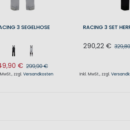
ACING 3 SEGELHOSE
RACING 3 SET HER
290,22 €
329,8
IN DEN WAREN
49,90 €
299,90 €
. MwSt.
,
zzgl.
Versandkosten
Inkl. MwSt.
,
zzgl.
Versandk
N DEN WARENKORB