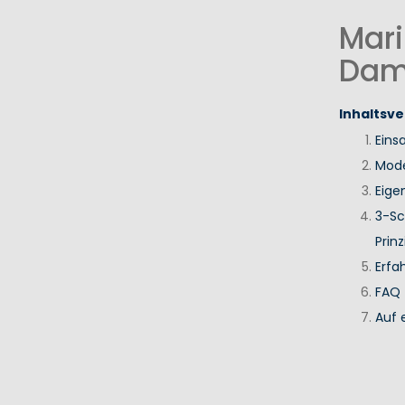
Mari
Dam
Inhaltsve
Eins
Mode
Eige
3-Sc
Prinz
Erfa
FAQ
Auf 