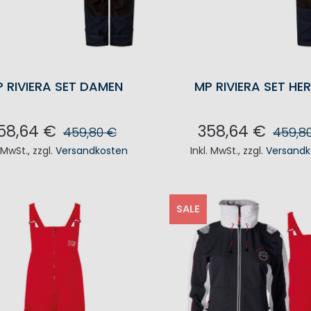
 RIVIERA SET DAMEN
MP RIVIERA SET HE
58,64 €
358,64 €
459,80 €
459,8
. MwSt.
,
zzgl.
Versandkosten
Inkl. MwSt.
,
zzgl.
Versandk
N DEN WARENKORB
IN DEN WAREN
SALE