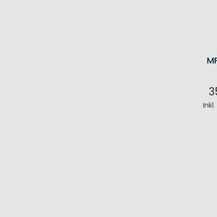
MP
3
Inkl
I