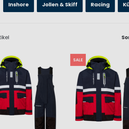
Inshore
Jollen & Skiff
Racing
K
ikel
So
SALE