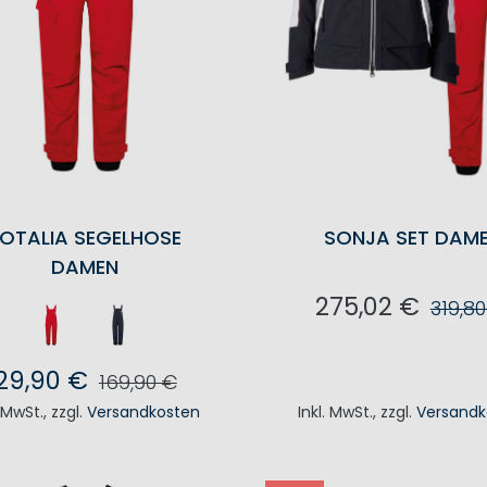
OTALIA SEGELHOSE
SONJA SET DAM
DAMEN
275,02 €
319,8
IN DEN WAREN
29,90 €
169,90 €
. MwSt.
,
zzgl.
Versandkosten
Inkl. MwSt.
,
zzgl.
Versandk
N DEN WARENKORB