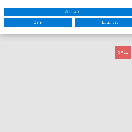
Accept all
1
Deny
No, adjust
Inkl
I
SALE