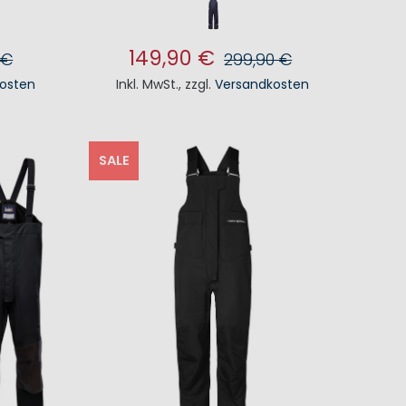
149,90 €
 €
299,90 €
osten
Inkl. MwSt.
,
zzgl.
Versandkosten
KORB
IN DEN WARENKORB
SALE