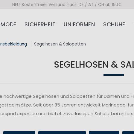
NEU: Kostenfreier Versand nach DE / AT / CH ab 150€
MODE
SICHERHEIT
UNIFORMEN
SCHUHE
onsbekleidung
Segelhosen & Salopetten
SEGELHOSEN & SA
ie hochwertige Segelhosen und Salopetten für Damen und Her
attaeinsätze. Seit über 35 Jahren entwickelt Marinepool fu
rsportexperten und bietet zuverlässigen Schutz bei unte