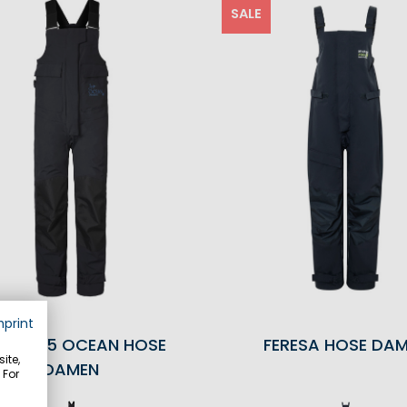
SALE
mprint
BART 5 OCEAN HOSE
FERESA HOSE DA
ite,
DAMEN
 For