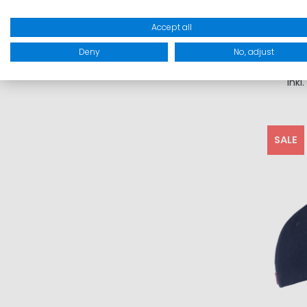
Accept all
Deny
No, adjust
Inkl
I
SALE