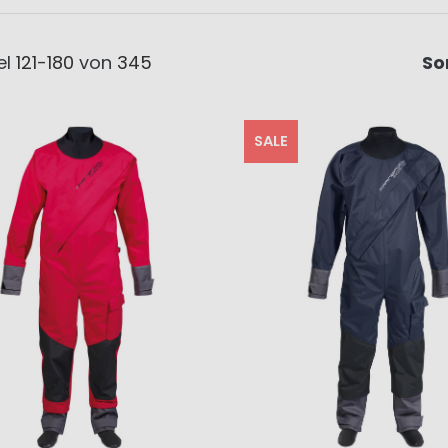
el
121
-
180
von
345
So
SALE