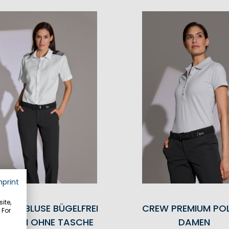
mprint
ite,
PILOT BLUSE BÜGELFREI
CREW PREMIUM PO
 For
RZARM OHNE TASCHE
DAMEN