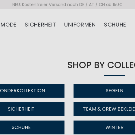
NEU: Kostenfreier Versand nach DE / AT / CH ab 150€
MODE
SICHERHEIT
UNIFORMEN
SCHUHE
n
SHOP BY COLL
SONDERKOLLEKTION
SEGELN
SICHERHEIT
TEAM & CREW BEKLEI
SCHUHE
WINTER