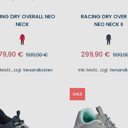
ING DRY OVERALL NEO
RACING DRY OVER 
NECK
NEO NECK II
79,90 €
299,90 €
599,90 €
599,9
N DEN WARENKORB
IN DEN WAREN
. MwSt.
,
zzgl.
Versandkosten
Inkl. MwSt.
,
zzgl.
Versandk
SALE