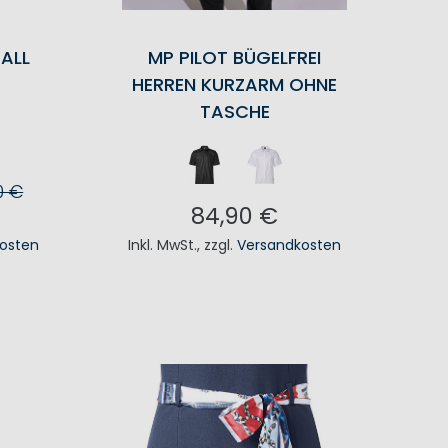
ALL
MP PILOT BÜGELFREI
HERREN KURZARM OHNE
TASCHE
0 €
84,90 €
KORB
osten
Inkl. MwSt.
,
zzgl.
Versandkosten
IN DEN WARENKORB