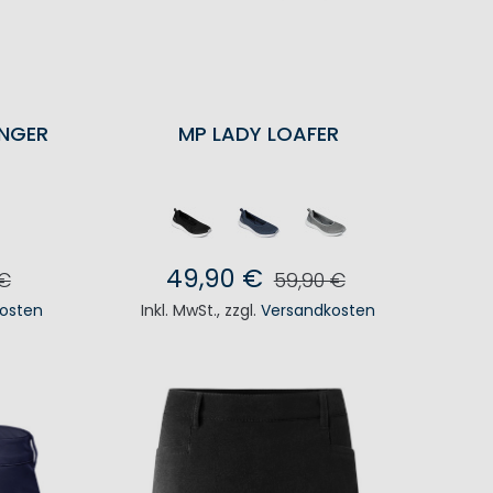
NGER
MP LADY LOAFER
49,90 €
 €
59,90 €
osten
Inkl. MwSt.
,
zzgl.
Versandkosten
KORB
IN DEN WARENKORB