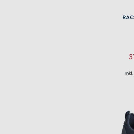
RAC
3
I
Inkl