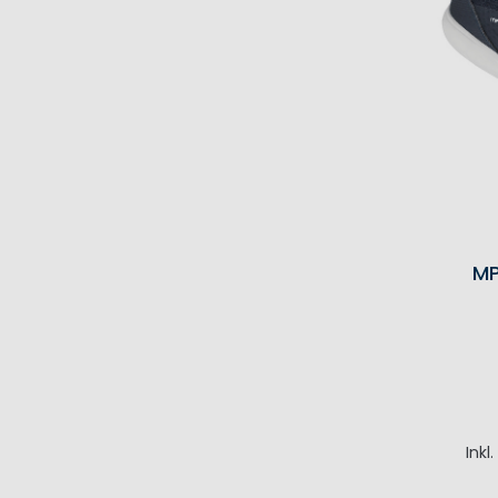
MP
Inkl
I