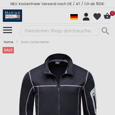
NEU: Kostenfreier Versand nach DE / AT / CH ab 150€
0
Home
Sivid Jacke Herren
SALE
Zum
Zum
Ende
Anfang
der
der
Bildergalerie
Bildergalerie
springen
springen