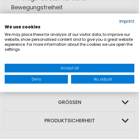
Bewegungsfreiheit
• Fieldsensor™-Technologie für
Imprint
Feuchtigkeitsmanagement
We use cookies
• Wärmende Midlayer-Konstruktion
We may place these for analysis of our visitor data, to improve our
website, show personalised content and to give you a great website
• Anti-Snagging-Ausrüstung
experience. For more information about the cookies we use open the
settings.
• Ärmeltasche mit verschweißtem
Reißverschluss
Accept all
MATERIAL: 100% Polyester
Deny
No, adjust
GRÖSSEN
PRODUKTSICHERHEIT