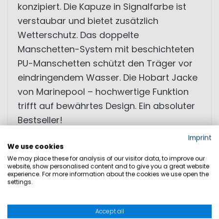
konzipiert. Die Kapuze in Signalfarbe ist
verstaubar und bietet zusätzlich
Wetterschutz. Das doppelte
Manschetten-System mit beschichteten
PU-Manschetten schützt den Träger vor
eindringendem Wasser. Die Hobart Jacke
von Marinepool – hochwertige Funktion
trifft auf bewährtes Design. Ein absoluter
Bestseller!
Imprint
We use cookies
• komplett getapete Nähte
We may place these for analysis of our visitor data, to improve our
• doppelte Ärmelmanschetten
website, show personalised content and to give you a great website
experience. For more information about the cookies we use open the
• hoher, mit Fleece gefütterter Kragen mit
settings.
Spritzwasserschutz
• Kapuze in Signalfarbe
Accept all