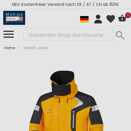
NEU: Kostenfreier Versand nach DE / AT / CH ab 150€
0
Home
Hobart Jacke
Zum
Zum
Ende
Anfang
der
der
Bildergalerie
Bildergalerie
springen
springen