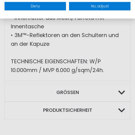
• Brusttasche sowie weitere Taschen mit
Deny
No, adjust
Fleecefutter
• Innenfutter aus Mesh/Taffeta mit
Innentasche
• 3M™-Reflektoren an den Schultern und
an der Kapuze
TECHNISCHE EIGENSCHAFTEN: W/P
10.000mm / MVP 6.000 g/sqm/24h.
GRÖSSEN
PRODUKTSICHERHEIT