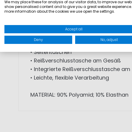
funktionalen Details und hoher Bewegu
We may place these for analysis of our visitor data, to improve our webs
show personalised content and to give you a great website experience.
more information about the cookies we use open the settings.
• Schnelltrocknendes Material
• Wasserabweisende Eigenschaften
Accept all
• Elastischer Stretch-Stoff
Deny
No, adjust
• Sportlicher Damen-Schnitt
• Seitentaschen
• Reißverschlusstasche am Gesäß
• Integrierte Reißverschlusstasche am
• Leichte, flexible Verarbeitung
MATERIAL: 90% Polyamid; 10% Elasthan