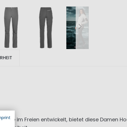
RHEIT
mprint
e Tage im Freien entwickelt, bietet diese Damen Hos