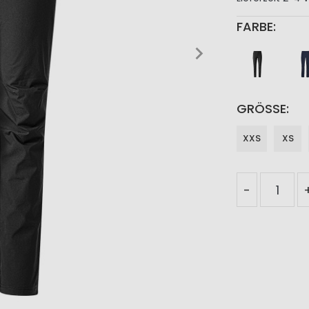
FARBE
GRÖSSE
XXS
XS
-