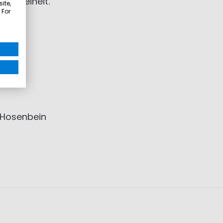
ngsfreiheit.
ite,
 For
 Hosenbein