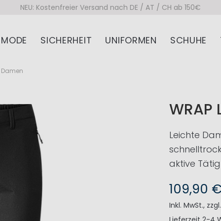
NEU: Kostenfreier Versand nach DE / AT / CH ab 150€
MODE
SICHERHEIT
UNIFORMEN
SCHUHE
e Damen
WRAP 
Leichte Dam
schnelltroc
aktive Tätig
109,90 
Inkl. MwSt.
,
zzgl
Lieferzeit
2-4 