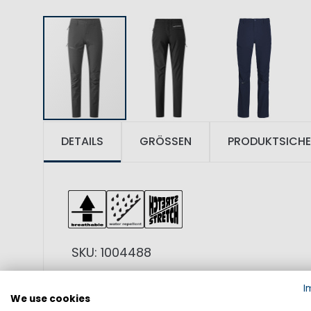
DETAILS
GRÖSSEN
PRODUKTSICHE
SKU: 1004488
I
Für Arbeiten an Bord, Segeln und aktiv
We use cookies