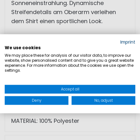
Sonneneinstrahlung. Dynamische
Streifendetails am Oberarm verleihen
dem Shirt einen sportlichen Look.
• Schnelltrocknendes Material
Imprint
• UV-Schutz
We use cookies
We may place these for analysis of our visitor data, to improve our
• Antibakteriell
website, show personalised content and to give you a great website
experience. For more information about the cookies we use open the
• Geruchshemmend durch integrierte
settings.
Silbermoleküle
• Kleiner Stehkragen
Accept all
• Sportliches Design mit Streifendetail
Deny
No, adjust
• Ideal für Segeln und Regatten
MATERIAL: 100% Polyester