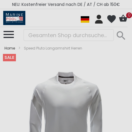
NEU: Kostenfreier Versand nach DE / AT / CH ab 150€
0
Home
Speed Pluto Langarmshirt Herren
SALE
Zum
Zum
Ende
Anfang
der
der
Bildergalerie
Bildergalerie
springen
springen