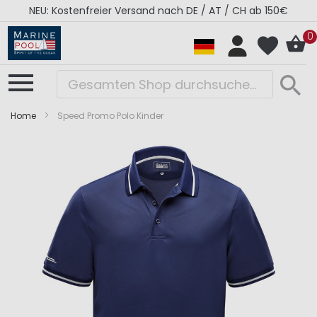
NEU: Kostenfreier Versand nach DE / AT / CH ab 150€
0
Home
Speed Promo Polo Kinder
Zum
Zum
Ende
Anfang
der
der
Bildergalerie
Bildergalerie
springen
springen