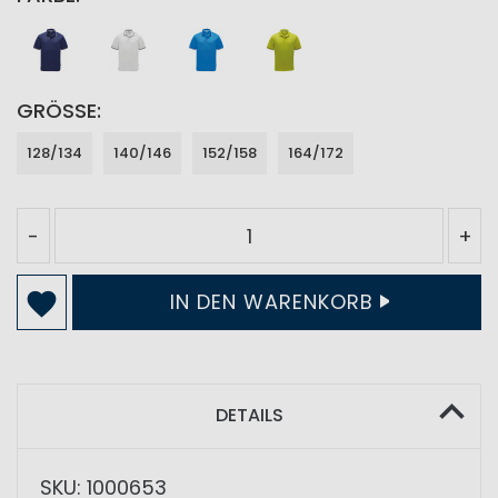
GRÖSSE
128/134
140/146
152/158
164/172
-
+
IN DEN WARENKORB
DETAILS
SKU: 1000653