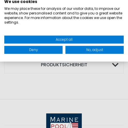
• Unterstützt ein angenehmes Körperklima
We use cookies
We may place these for analysis of our visitor data, to improve our
• Ideal für individuelles Team Branding
website, show personalised content and to give you a great website
experience. For more information about the cookies we use open the
settings.
MATERIAL: Außenmaterial: 100% Polyester
Accept all
GRÖSSEN
Deny
No, adjust
PRODUKTSICHERHEIT